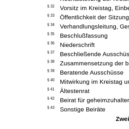
§ 32
Vorsitz im Kreistag, Ein
§ 33
Öffentlichkeit der Sitzun
§ 34
Verhandlungsleitung, Ge
§ 35
Beschlußfassung
§ 36
Niederschrift
§ 37
Beschließende Ausschü
§ 38
Zusammensetzung der b
§ 39
Beratende Ausschüsse
§ 40
Mitwirkung im Kreistag 
§ 41
Ältestenrat
§ 42
Beirat für geheimzuhalt
§ 43
Sonstige Beiräte
Zwei