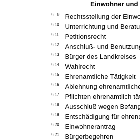
Einwohner und 
§ 9
Rechtsstellung der Einw
§ 10
Unterrichtung und Berat
§ 11
Petitionsrecht
§ 12
Anschluß- und Benutzu
§ 13
Bürger des Landkreises
§ 14
Wahlrecht
§ 15
Ehrenamtliche Tätigkeit
§ 16
Ablehnung ehrenamtliche
§ 17
Pflichten ehrenamtlich tä
§ 18
Ausschluß wegen Befang
§ 19
Entschädigung für ehrena
§ 20
Einwohnerantrag
§ 21
Bürgerbegehren