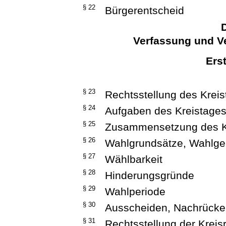
§ 22
Bürgerentscheid
D
Verfassung und V
Ers
§ 23
Rechtsstellung des Krei
§ 24
Aufgaben des Kreistage
§ 25
Zusammensetzung des K
§ 26
Wahlgrundsätze, Wahlgeb
§ 27
Wählbarkeit
§ 28
Hinderungsgründe
§ 29
Wahlperiode
§ 30
Ausscheiden, Nachrücke
§ 31
Rechtsstellung der Kreis