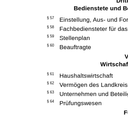
Drit
Bedienstete und B
§ 57
Einstellung, Aus- und Fo
§ 58
Fachbediensteter für da
§ 59
Stellenplan
§ 60
Beauftragte
V
Wirtschaf
§ 61
Haushaltswirtschaft
§ 62
Vermögen des Landkrei
§ 63
Unternehmen und Beteil
§ 64
Prüfungswesen
F