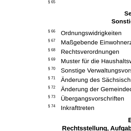
§ 65
Se
Sonsti
§ 66
Ordnungswidrigkeiten
§ 67
Maßgebende Einwohner
§ 68
Rechtsverordnungen
§ 69
Muster für die Haushaltsw
§ 70
Sonstige Verwaltungsvors
§ 71
Änderung des Sächsisch
§ 72
Änderung der Gemeindeo
§ 73
Übergangsvorschriften
§ 74
Inkrafttreten
E
Rechtsstellung, Aufga