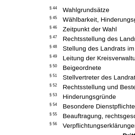
§ 44
Wahlgrundsätze
§ 45
Wählbarkeit, Hinderung
§ 46
Zeitpunkt der Wahl
§ 47
Rechtsstellung des Land
§ 48
Stellung des Landrats im
§ 49
Leitung der Kreisverwalt
§ 50
Beigeordnete
§ 51
Stellvertreter des Landr
§ 52
Rechtsstellung und Best
§ 53
Hinderungsgründe
§ 54
Besondere Dienstpflicht
§ 55
Beauftragung, rechtsgesc
§ 56
Verpflichtungserklärung