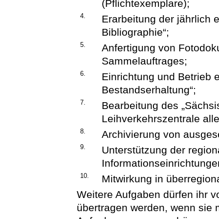
(Pflichtexemplare);
4.
Erarbeitung der jährlich
Bibliographie“;
5.
Anfertigung von Fotodo
Sammelauftrages;
6.
Einrichtung und Betrieb e
Bestandserhaltung“;
7.
Bearbeitung des „Sächsi
Leihverkehrszentrale all
8.
Archivierung von ausgeso
9.
Unterstützung der region
Informationseinrichtunge
10.
Mitwirkung in überregio
Weitere Aufgaben dürfen ihr 
übertragen werden, wenn sie 