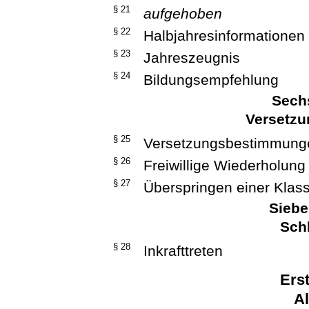
§ 21
aufgehoben
§ 22
Halbjahresinformationen
§ 23
Jahreszeugnis
§ 24
Bildungsempfehlung
Sechs
Versetzu
§ 25
Versetzungsbestimmung
§ 26
Freiwillige Wiederholung
§ 27
Überspringen einer Klas
Siebe
Schl
§ 28
Inkrafttreten
Erst
A