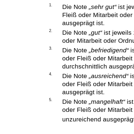
1.
Die Note
„sehr gut“
ist je
Fleiß oder Mitarbeit ode
ausgeprägt ist.
2.
Die Note
„gut“
ist jeweils
oder Mitarbeit oder Ordn
3.
Die Note
„befriedigend“
i
oder Fleiß oder Mitarbei
durchschnittlich ausgeprä
4.
Die Note
„ausreichend“
i
oder Fleiß oder Mitarbe
ausgeprägt ist.
5.
Die Note
„mangelhaft“
ist
oder Fleiß oder Mitarbei
unzureichend ausgeprägt