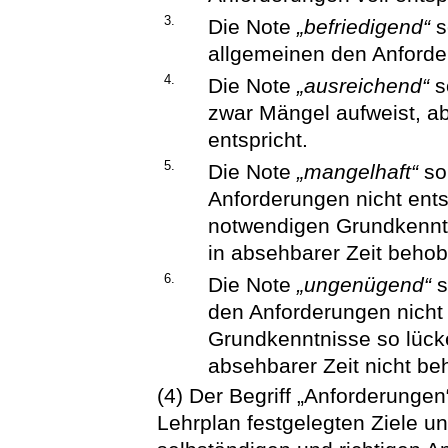
3.
Die Note
„befriedigend“
s
allgemeinen den Anforde
4.
Die Note
„ausreichend“
s
zwar Mängel aufweist, a
entspricht.
5.
Die Note
„mangelhaft“
sol
Anforderungen nicht ents
notwendigen Grundkennt
in absehbarer Zeit beho
6.
Die Note
„ungenügend“
s
den Anforderungen nicht 
Grundkenntnisse so lücke
absehbarer Zeit nicht b
(4) Der Begriff „Anforderungen
Lehrplan festgelegten Ziele u