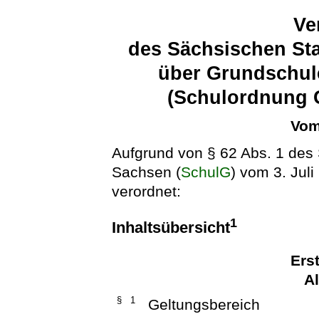
Ve
des Sächsischen Sta
über Grundschule
(Schulordnung 
Vom
Aufgrund von § 62 Abs. 1 des 
Sachsen (
SchulG
) vom 3. Jul
verordnet:
1
Inhaltsübersicht
Ers
A
§ 1
Geltungsbereich