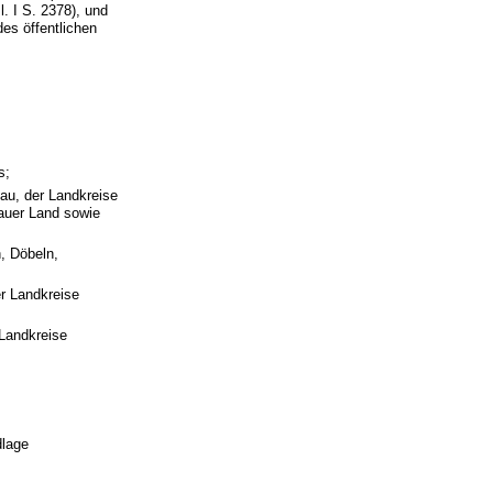
. I S. 2378), und
es öffentlichen
s;
au, der Landkreise
auer Land sowie
h, Döbeln,
r Landkreise
;
 Landkreise
dlage