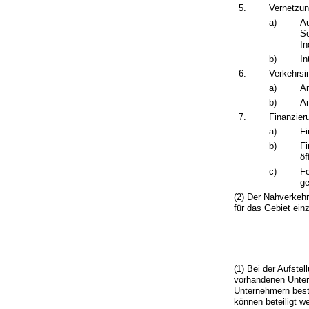
5.
Vernetzun
a)
Au
Sc
In
b)
In
6.
Verkehrsin
a)
An
b)
An
7.
Finanzie
a)
Fi
b)
Fi
öf
c)
Fe
g
(2) Der Nahverkehr
für das Gebiet ein
(1) Bei der Aufste
vorhandenen Unte
Unternehmern beste
können beteiligt w