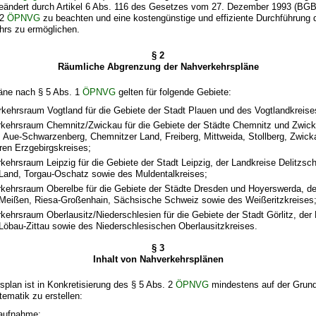
geändert durch Artikel 6 Abs. 116 des Gesetzes vom 27. Dezember 1993 (BGBl
 2
ÖPNVG
zu beachten und eine kostengünstige und effiziente Durchführung d
rs zu ermöglichen.
§ 2
Räumliche Abgrenzung der Nahverkehrspläne
äne nach § 5 Abs. 1
ÖPNVG
gelten für folgende Gebiete:
kehrsraum Vogtland für die Gebiete der Stadt Plauen und des Vogtlandkreise
kehrsraum Chemnitz/Zwickau für die Gebiete der Städte Chemnitz und Zwick
 Aue-Schwarzenberg, Chemnitzer Land, Freiberg, Mittweida, Stollberg, Zwick
eren Erzgebirgskreises;
kehrsraum Leipzig für die Gebiete der Stadt Leipzig, der Landkreise Delitzsc
 Land, Torgau-Oschatz sowie des Muldentalkreises;
kehrsraum Oberelbe für die Gebiete der Städte Dresden und Hoyerswerda, de
eißen, Riesa-Großenhain, Sächsische Schweiz sowie des Weißeritzkreises
kehrsraum Oberlausitz/Niederschlesien für die Gebiete der Stadt Görlitz, der
Löbau-Zittau sowie des Niederschlesischen Oberlausitzkreises.
§ 3
Inhalt von Nahverkehrsplänen
splan ist in Konkretisierung des § 5 Abs. 2
ÖPNVG
mindestens auf der Grun
ematik zu erstellen:
aufnahme: