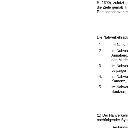
S. 1690), zuletzt 
die Ziele gemäß §
Personennahverkeh
Die Nahverkehrspl
1.
Im Nahver
2.
im Nahver
Annaberg,
des Mittl
3.
im Nahver
Leipziger
4.
im Nahver
Kamenz, M
5.
im Nahver
Bautzen, 
(1) Der Nahverkehr
nachfolgender Syst
1.
Bestands