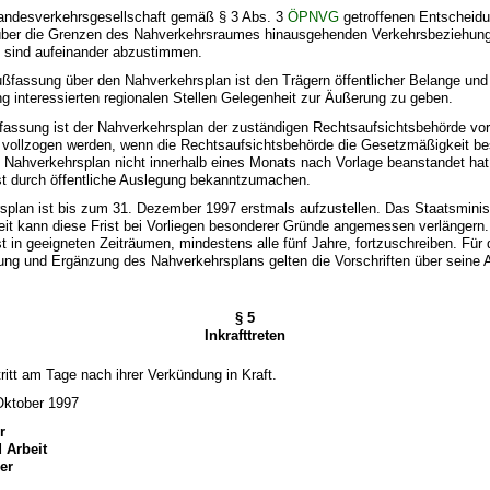
 Landesverkehrsgesellschaft gemäß § 3 Abs. 3
ÖPNVG
getroffenen Entscheidu
über die Grenzen des Nahverkehrsraumes hinausgehenden Verkehrsbeziehun
sind aufeinander abzustimmen.
ußfassung über den Nahverkehrsplan ist den Trägern öffentlicher Belange und
 interessierten regionalen Stellen Gelegenheit zur Äußerung zu geben.
fassung ist der Nahverkehrsplan der zuständigen Rechtsaufsichtsbehörde vor
 vollzogen werden, wenn die Rechtsaufsichtsbehörde die Gesetzmäßigkeit bes
 Nahverkehrsplan nicht innerhalb eines Monats nach Vorlage beanstandet hat
st durch öffentliche Auslegung bekanntzumachen.
splan ist bis zum 31. Dezember 1997 erstmals aufzustellen. Das Staatsminis
eit kann diese Frist bei Vorliegen besonderer Gründe angemessen verlängern.
t in geeigneten Zeiträumen, mindestens alle fünf Jahre, fortzuschreiben. Für 
ng und Ergänzung des Nahverkehrsplans gelten die Vorschriften über seine A
§ 5
Inkrafttreten
ritt am Tage nach ihrer Verkündung in Kraft.
Oktober 1997
r
d Arbeit
er