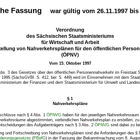
sche Fassung
war gültig vom 26.11.1997 bis
Verordnung
des Sächsischen Staatsministeriums
für Wirtschaft und Arbeit
tellung von Nahverkehrsplänen für den öffentlichen Pers
(ÖPNV)
Vom 15. Oktober 1997
Abs. 3 des Gesetzes über den öffentlichen Personennahverkehr im Freistaat 
1995 (SächsGVBl. S. 412, ber. S. 449) wird im Einvernehmen mit dem Staat
sministerium der Finanzen und dem Staatsministerium für Umwelt und Lande
§ 1
Nahverkehrspläne
schlüsse nach § 4 Abs. 1
ÖPNVG
haben für den jeweiligen Nahverkehrsraum 
erkehrsräume abgestimmten, verbindlichen Nahverkehrsplan zu erstellen, zu
Entscheidungen des Aufgabenträgers nach § 3 Abs. 2
ÖPNVG
sind dabei zu b
lung und Fortschreibung von Nahverkehrsplänen sind die Anforderungen des § 
rderungsgesetzes
(
PBefG
) in der Fassung der Bekanntmachung vom 8. Augus