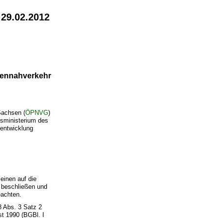
 29.02.2012
onennahverkehr
Sachsen (
ÖPNVG
)
sministerium des
sentwicklung
einen auf die
 beschließen und
eachten.
8 Abs. 3 Satz 2
t 1990 (BGBl. I