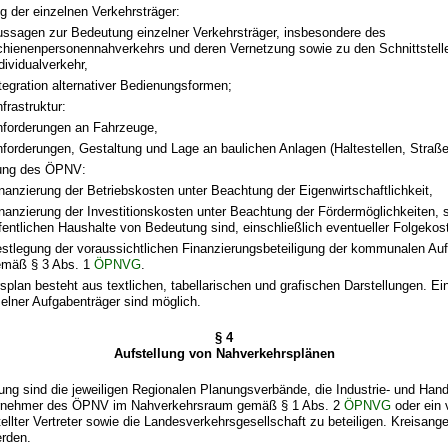
g der einzelnen Verkehrsträger:
ssagen zur Bedeutung einzelner Verkehrsträger, insbesondere des
hienenpersonennahverkehrs und deren Vernetzung sowie zu den Schnittstel
dividualverkehr,
tegration alternativer Bedienungsformen;
frastruktur:
forderungen an Fahrzeuge,
forderungen, Gestaltung und Lage an baulichen Anlagen (Haltestellen, Straße
rung des ÖPNV:
nanzierung der Betriebskosten unter Beachtung der Eigenwirtschaftlichkeit,
nanzierung der Investitionskosten unter Beachtung der Fördermöglichkeiten, so
fentlichen Haushalte von Bedeutung sind, einschließlich eventueller Folgekos
stlegung der voraussichtlichen Finanzierungsbeteiligung der kommunalen Au
emäß § 3 Abs. 1
ÖPNVG
.
splan besteht aus textlichen, tabellarischen und grafischen Darstellungen. Ei
zelner Aufgabenträger sind möglich.
§ 4
Aufstellung von Nahverkehrsplänen
llung sind die jeweiligen Regionalen Planungsverbände, die Industrie- und Ha
rnehmer des ÖPNV im Nahverkehrsraum gemäß § 1 Abs. 2
ÖPNVG
oder ein 
llter Vertreter sowie die Landesverkehrsgesellschaft zu beteiligen. Kreisan
erden.