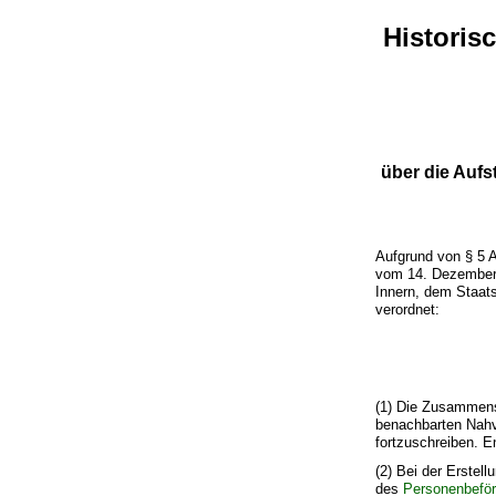
Histori
über die Aufs
Aufgrund von § 5 
vom 14. Dezember 
Innern, dem Staat
verordnet:
(1) Die Zusammen
benachbarten Nahv
fortzuschreiben. 
(2) Bei der Erstel
des
Personenbefö