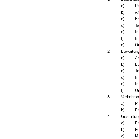
a)
Ra
b)
An
c)
Be
d)
Ta
e)
In
f)
In
g)
Or
2.
Bewertun
a)
An
b)
Be
c)
Ta
d)
In
e)
In
f)
Or
3.
Verkehrs
a)
Ra
b)
En
4.
Gestaltu
a)
En
b)
Fe
c)
M