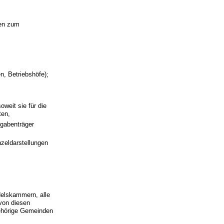
len zum
n, Betriebshöfe);
weit sie für die
ten,
fgabenträger
nzeldarstellungen
ndelskammern, alle
von diesen
gehörige Gemeinden