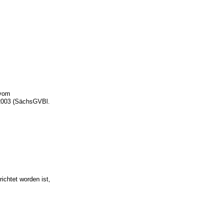
n
 vom
 2003 (SächsGVBl.
richtet worden ist,