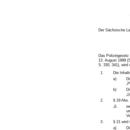
Der Sächsische La
Das Polizeigesetz
13. August 1999 (
S. 330, 341), wird 
1.
Die Inhalt
a)
Di
„P
b)
Di
„(
2.
§ 19 Abs. 
„6.
we
um
Ve
3.
§ 21 wird 
a)
Di