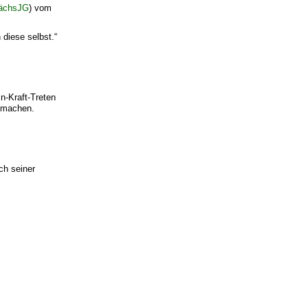
ächsJG
) vom
 diese selbst.“
n-Kraft-Treten
 machen.
ch seiner