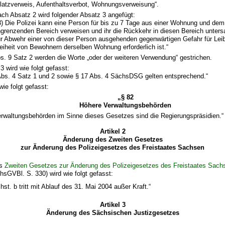
latzverweis, Aufenthaltsverbot, Wohnungsverweisung“.
ch Absatz 2 wird folgender Absatz 3 angefügt:
3) Die Polizei kann eine Person für bis zu 7 Tage aus einer Wohnung und dem
grenzenden Bereich verweisen und ihr die Rückkehr in diesen Bereich unter
r Abwehr einer von dieser Person ausgehenden gegenwärtigen Gefahr für Lei
eiheit von Bewohnern derselben Wohnung erforderlich ist.“
bs. 9 Satz 2 werden die Worte „oder der weiteren Verwendung“ gestrichen.
3 wird wie folgt gefasst:
 Abs. 4 Satz 1 und 2 sowie § 17 Abs. 4 SächsDSG gelten entsprechend.“
wie folgt gefasst:
„§ 82
Höhere Verwaltungsbehörden
rwaltungsbehörden im Sinne dieses Gesetzes sind die Regierungspräsidien.“
Artikel 2
Änderung des Zweiten Gesetzes
zur Änderung des Polizeigesetzes des Freistaates Sachsen
es
Zweiten Gesetzes zur Änderung des Polizeigesetzes des Freistaates Sach
hsGVBl. S. 330) wird wie folgt gefasst:
chst. b tritt mit Ablauf des 31. Mai 2004 außer Kraft.“
Artikel 3
Änderung des Sächsischen Justizgesetzes