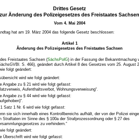
Drittes Gesetz
zur Änderung des Polizeigesetzes des Freistaates Sachse
Vom 4. Mai 2004
ndtag hat am 19. März 2004 das folgende Gesetz beschlossen:
Artikel 1
Änderung des Polizeigesetzes des Freistaates Sachsen
 des Freistaates Sachsen (
SächsPolG
) in der Fassung der Bekanntmachung
SächsGVBl. S. 466), geändert durch Artikel 8 des Gesetzes vom 25. August
wie folgt geändert:
sübersicht wird wie folgt geändert:
e Angabe zu § 21 wird wie folgt gefasst:
latzverweis, Aufenthaltsverbot, Wohnungsverweisung“.
e Angabe zu § 44 wird wie folgt gefasst:
aufgehoben)“.
1 Satz 1 Nr. 6 wird wie folgt gefasst:
nn sie sich innerhalb eines Kontrollbereichs aufhält, der von der Polizei einge
 Straftaten im Sinne des § 100a der Strafprozessordnung oder § 27 des
rsammlungsgesetzes zu verhindern.“
wie folgt geändert:
e Überschrift wird wie folgt gefasst: