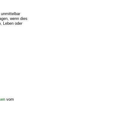
 unmittelbar
sagen, wenn dies
b, Leben oder
sen
vom