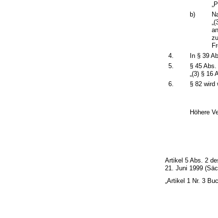
„P
b)
Na
„(
an
zu
Fr
4.
In § 39 A
5.
§ 45 Abs. 
„(3) § 16
6.
§ 82 wird 
Höhere Ve
Artikel 5 Abs. 2 d
21. Juni 1999 (Säc
„Artikel 1 Nr. 3 Bu