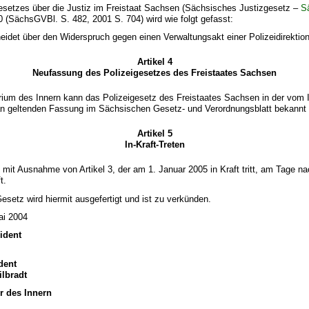
esetzes über die Justiz im Freistaat Sachsen (Sächsisches Justizgesetz –
S
(SächsGVBl. S. 482, 2001 S. 704) wird wie folgt gefasst:
eidet über den Widerspruch gegen einen Verwaltungsakt einer Polizeidirektion
Artikel 4
Neufassung des Polizeigesetzes des Freistaates Sachsen
ium des Innern kann das Polizeigesetz des Freistaates Sachsen in der vom I
n geltenden Fassung im Sächsischen Gesetz- und Verordnungsblatt bekannt
Artikel 5
In-Kraft-Treten
t mit Ausnahme von Artikel 3, der am 1. Januar 2005 in Kraft tritt, am Tage na
t.
setz wird hiermit ausgefertigt und ist zu verkünden.
ai 2004
ident
dent
ilbradt
r des Innern