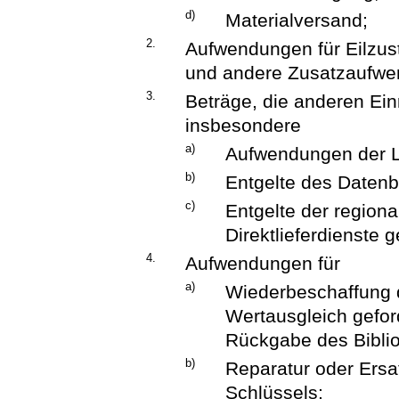
d)
Materialversand;
2.
Aufwendungen für Eilzus
und andere Zusatzaufw
3.
Beträge, die anderen Einr
insbesondere
a)
Aufwendungen der Li
b)
Entgelte des Datenb
c)
Entgelte der region
Direktlieferdienste 
4.
Aufwendungen für
a)
Wiederbeschaffung d
Wertausgleich geford
Rückgabe des Biblio
b)
Reparatur oder Ersa
Schlüssels;