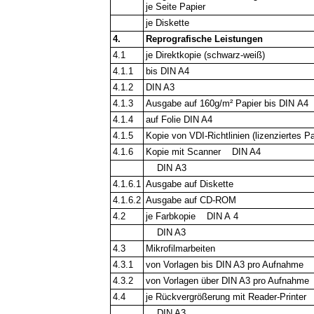
je Seite Papier
je Diskette
4.
Reprografische Leistungen
4.1
je Direktkopie (schwarz-weiß)
4.1.1
bis DIN A4
4.1.2
DIN A3
4.1.3
Ausgabe auf 160g/m² Papier bis DIN A4
4.1.4
auf Folie DIN A4
4.1.5
Kopie von VDI-Richtlinien (lizenziertes Pa
4.1.6
Kopie mit Scanner DIN A4
DIN A3
4.1.6.1
Ausgabe auf Diskette
4.1.6.2
Ausgabe auf CD-ROM
4.2
je Farbkopie DIN A 4
DIN A3
4.3
Mikrofilmarbeiten
4.3.1
von Vorlagen bis DIN A3 pro Aufnahme
4.3.2
von Vorlagen über DIN A3 pro Aufnahme
4.4
je Rückvergrößerung mit Reader-Printe
DIN A3