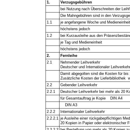
1.
Verzugsgebühren
bei Nutzung nach Überschreiten der Leihfr
Die Mahngebühren sind in den Verzugsgeb
1.1
je angefangene Woche und Medieneinhei
höchstens jedoch
1.2
bei Kurzausleihe aus den Präsenzbestän
je Tag und Medieneinheit
höchstens jedoch
2.
Fernleihe
2.1
Nehmender Leihverkehr
Deutscher und Internationaler Leihverkehr
Damit abgegolten sind die Kosten für bis
Zusätzliche Kosten der Lieferbibliothek 
2.2
Gebender Leihverkehr
2.2.1
Deutscher Leihverkehr bei mehr als 20 K
für Gesamtauftrag je Kopie DIN A4
DIN A3
2.2.2
Internationaler Leihverkehr
2.2.2.1
je Ausleihe einer rückgabepflichtigen Med
20 Kopien in Papier oder elektronischer 
2.2.2.2
bei Bestellung von mehr als 20 Kopien zu