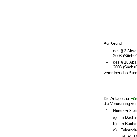
Auf Grund
–
des § 2 Absa
2003 (SächsG
–
des § 16 Abs
2003 (SächsG
verordnet das Staa
Die Anlage zur
För
die Verordnung vom
1.
Nummer 3 wird
a)
In Buchs
b)
In Buchs
c)
Folgende
„h)
RL M