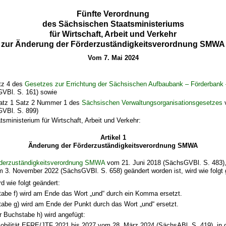
Fünfte Verordnung
des Sächsischen Staatsministeriums
für Wirtschaft, Arbeit und Verkehr
zur Änderung der Förderzuständigkeitsverordnung SMWA
Vom 7. Mai 2024
tz 4 des
Gesetzes zur Errichtung der Sächsischen Aufbaubank – Förderbank 
VBl. S. 161) sowie
atz 1 Satz 2 Nummer 1 des
Sächsischen Verwaltungsorganisationsgesetzes
VBl. S. 899)
tsministerium für Wirtschaft, Arbeit und Verkehr:
Artikel 1
Änderung der Förderzuständigkeitsverordnung SMWA
derzuständigkeitsverordnung SMWA
vom 21. Juni 2018 (SächsGVBl. S. 483), 
 3. November 2022 (SächsGVBl. S. 658) geändert worden ist, wird wie folgt 
 wie folgt geändert:
tabe f) wird am Ende das Wort „und“ durch ein Komma ersetzt.
tabe g) wird am Ende der Punkt durch das Wort „und“ ersetzt.
r Buchstabe h) wird angefügt:
obilität EFRE/JTF 2021 bis 2027 vom 28. März 2024 (SächsABl. S. 419), in d