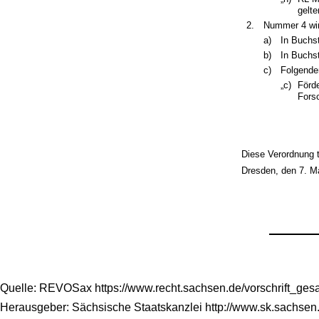
gelt
2.
Nummer 4 wird
a)
In Buchs
b)
In Buchs
c)
Folgende
„c)
Förd
Fors
Diese Verordnung t
Dresden, den 7. M
Quelle: REVOSax https://www.recht.sachsen.de/vorschrift_ge
Herausgeber: Sächsische Staatskanzlei http://www.sk.sachsen