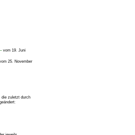
–
vom 19. Juni
vom 25. November
die zuletzt durch
geändert:
er jeweils