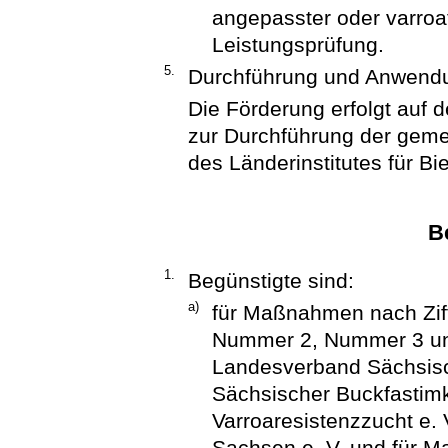
angepasster oder varroat
Leistungsprüfung.
5.
Durchführung und Anwendu
Die Förderung erfolgt auf 
zur Durchführung der gem
des Länderinstitutes für B
B
1.
Begünstigte sind:
a)
für Maßnahmen nach Zif
Nummer 2, Nummer 3 un
Landesverband Sächsisc
Sächsischer Buckfastim
Varroaresistenzzucht e.
Sachsen e. V. und für 