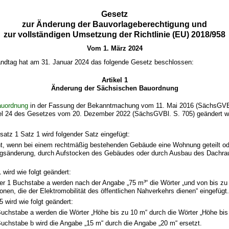
Gesetz
zur Änderung der Bauvorlageberechtigung und
zur vollständigen Umsetzung der Richtlinie (EU) 2018/958
Vom 1. März 2024
ndtag hat am 31. Januar 2024 das folgende Gesetz beschlossen:
Artikel 1
Änderung der Sächsischen Bauordnung
auordnung
in der Fassung der Bekanntmachung vom 11. Mai 2016 (SächsGVBl.
ikel 24 des Gesetzes vom 20. Dezember 2022 (SächsGVBl. S. 705) geändert wo
atz 1 Satz 1 wird folgender Satz eingefügt:
icht, wenn bei einem rechtmäßig bestehenden Gebäude eine Wohnung geteilt 
gsänderung, durch Aufstocken des Gebäudes oder durch Ausbau des Dachr
 wird wie folgt geändert:
r 1 Buchstabe a werden nach der Angabe „75 m³“ die Wörter „und von bis zu 
onen, die der Elektromobilität des öffentlichen Nahverkehrs dienen“ eingefügt
wird wie folgt geändert:
Buchstabe a werden die Wörter „Höhe bis zu 10 m“ durch die Wörter „Höhe bis
Buchstabe b wird die Angabe „15 m“ durch die Angabe „20 m“ ersetzt.