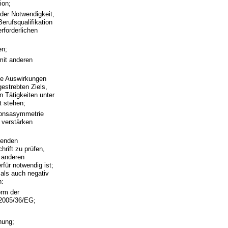
ion;
der Notwendigkeit,
erufsqualifikation
rforderlichen
en;
mit anderen
ie Auswirkungen
estrebten Ziels,
 Tätigkeiten unter
t stehen;
tionsasymmetrie
 verstärken
genden
hrift zu prüfen,
t anderen
für notwendig ist;
 als auch negativ
n:
orm der
 2005/36/EG;
hung;