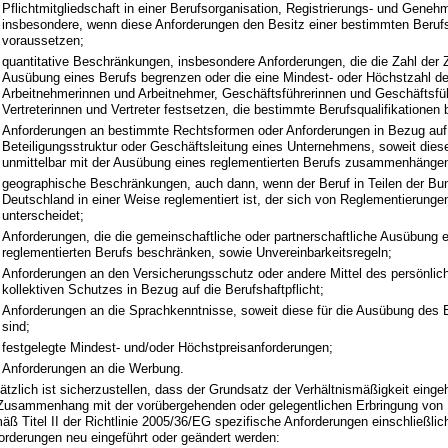
Pflichtmitgliedschaft in einer Berufsorganisation, Registrierungs- und Gene
insbesondere, wenn diese Anforderungen den Besitz einer bestimmten Berufs
voraussetzen;
quantitative Beschränkungen, insbesondere Anforderungen, die die Zahl der
Ausübung eines Berufs begrenzen oder die eine Mindest- oder Höchstzahl de
Arbeitnehmerinnen und Arbeitnehmer, Geschäftsführerinnen und Geschäftsfü
Vertreterinnen und Vertreter festsetzen, die bestimmte Berufsqualifikationen 
Anforderungen an bestimmte Rechtsformen oder Anforderungen in Bezug auf
Beteiligungsstruktur oder Geschäftsleitung eines Unternehmens, soweit die
unmittelbar mit der Ausübung eines reglementierten Berufs zusammenhänge
geographische Beschränkungen, auch dann, wenn der Beruf in Teilen der Bu
Deutschland in einer Weise reglementiert ist, der sich von Reglementierungen
unterscheidet;
Anforderungen, die die gemeinschaftliche oder partnerschaftliche Ausübung 
reglementierten Berufs beschränken, sowie Unvereinbarkeitsregeln;
Anforderungen an den Versicherungsschutz oder andere Mittel des persönlic
kollektiven Schutzes in Bezug auf die Berufshaftpflicht;
Anforderungen an die Sprachkenntnisse, soweit diese für die Ausübung des B
sind;
festgelegte Mindest- und/oder Höchstpreisanforderungen;
Anforderungen an die Werbung.
ätzlich ist sicherzustellen, dass der Grundsatz der Verhältnismäßigkeit einge
Zusammenhang mit der vorübergehenden oder gelegentlichen Erbringung von 
äß Titel II der Richtlinie 2005/36/EG spezifische Anforderungen einschließlic
orderungen neu eingeführt oder geändert werden: