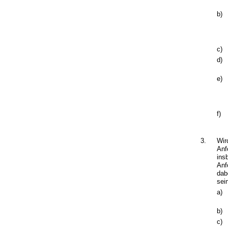
b)
c)
d)
e)
f)
3.
Wir
Anf
ins
Anf
dab
sei
a)
b)
c)