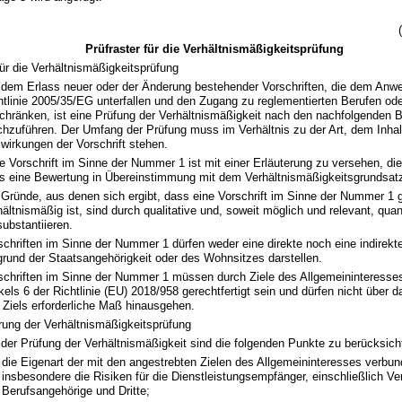
Prüfraster für die Verhältnismäßigkeitsprüfung
ür die Verhältnismäßigkeitsprüfung
 dem Erlass neuer oder der Änderung bestehender Vorschriften, die dem Anw
htlinie 2005/35/EG unterfallen und den Zugang zu reglementierten Berufen o
chränken, ist eine Prüfung der Verhältnismäßigkeit nach den nachfolgenden
chzuführen. Der Umfang der Prüfung muss im Verhältnis zu der Art, dem Inhal
wirkungen der Vorschrift stehen.
e Vorschrift im Sinne der Nummer 1 ist mit einer Erläuterung zu versehen, die 
s eine Bewertung in Übereinstimmung mit dem Verhältnismäßigkeitsgrundsatz
 Gründe, aus denen sich ergibt, dass eine Vorschrift im Sinne der Nummer 1 g
hältnismäßig ist, sind durch qualitative und, soweit möglich und relevant, qua
substantiieren.
schriften im Sinne der Nummer 1 dürfen weder eine direkte noch eine indirekt
grund der Staatsangehörigkeit oder des Wohnsitzes darstellen.
schriften im Sinne der Nummer 1 müssen durch Ziele des Allgemeininteresse
ikels 6 der Richtlinie (EU) 2018/958 gerechtfertigt sein und dürfen nicht über 
 Ziels erforderliche Maß hinausgehen.
rung der Verhältnismäßigkeitsprüfung
 der Prüfung der Verhältnismäßigkeit sind die folgenden Punkte zu berücksich
die Eigenart der mit den angestrebten Zielen des Allgemeininteresses verbu
insbesondere die Risiken für die Dienstleistungsempfänger, einschließlich Ve
Berufsangehörige und Dritte;