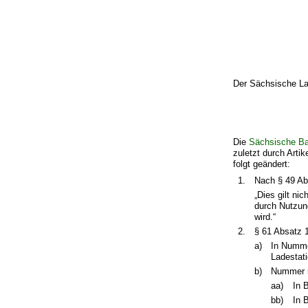
Der Sächsische La
Die
Sächsische B
zuletzt durch Art
folgt geändert:
1.
Nach § 49 Abs
„Dies gilt n
durch Nutzun
wird.“
2.
§ 61 Absatz 1
a)
In Numme
Ladestati
b)
Nummer 5 
aa)
In 
bb)
In 