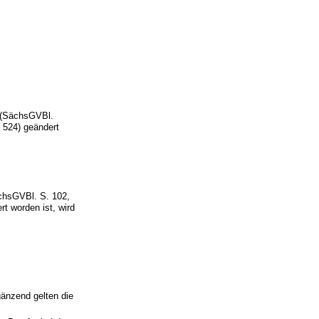
 (SächsGVBl.
 524) geändert
chsGVBl. S. 102,
t worden ist, wird
gänzend gelten die