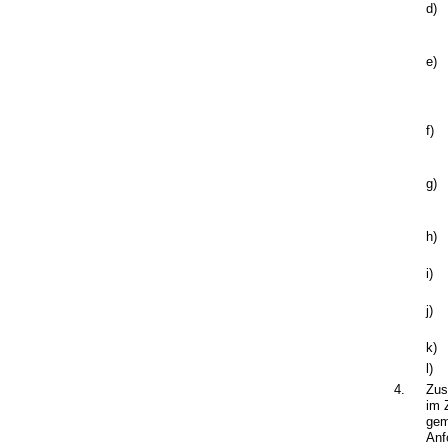
d)
e)
f)
g)
h)
i)
j)
k)
l)
4.
Zus
im 
gem
Anf