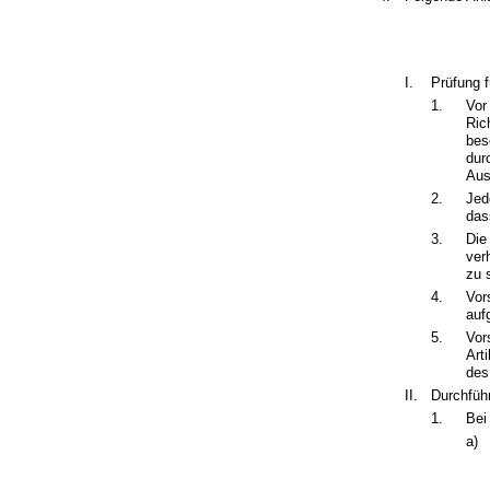
I.
Prüfung f
1.
Vor
Ric
bes
dur
Aus
2.
Jed
das
3.
Die
ver
zu 
4.
Vor
auf
5.
Vor
Art
des
II.
Durchfüh
1.
Bei
a)