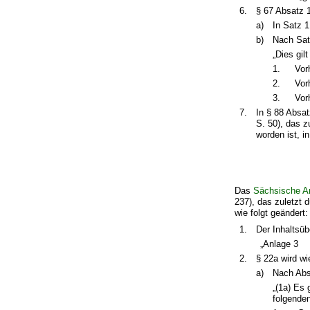
6.
§ 67 Absatz 1
a)
In Satz 1
b)
Nach Satz
„Dies gil
1.
Vor
2.
Vor
3.
Vor
7.
In § 88 Absa
S. 50), das 
worden ist, i
Das
Sächsische Ar
237), das zuletzt 
wie folgt geändert:
1.
Der Inhaltsüb
„Anlage 3
2.
§ 22a wird wi
a)
Nach Absa
„(1a) Es 
folgende