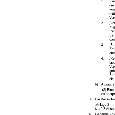
1.
„Ge
die
von
mit
Ver
2.
„Vo
Zug
Rec
Ber
dan
3.
„Be
Bef
dur
4.
„Re
die
Ver
geb
Ber
die
b)
Absatz 2 
„(2) Eine
zu überpr
3.
Die Bezeichnu
„Anlage 2
(zu § 5 Absa
4.
Folgende Anla