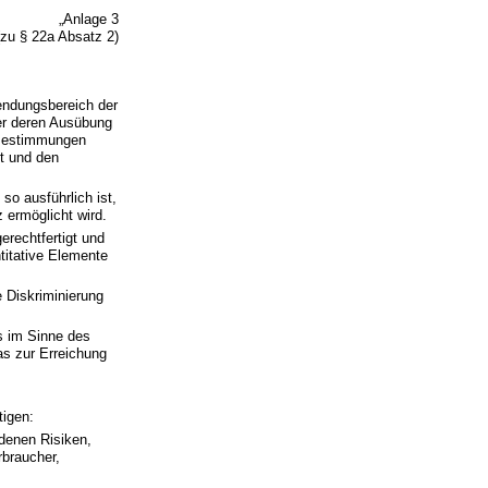
„Anlage 3
(zu § 22a Absatz 2)
endungsbereich der
der deren Ausübung
 Bestimmungen
t und den
so ausführlich ist,
 ermöglicht wird.
erechtfertigt und
ntitative Elemente
e Diskriminierung
s im Sinne des
das zur Erreichung
tigen:
ndenen Risiken,
rbraucher,