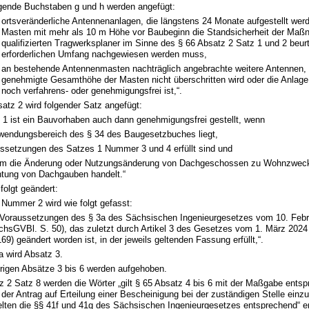
gende Buchstaben g und h werden angefügt:
ortsveränderliche Antennenanlagen, die längstens 24 Monate aufgestellt wer
Masten mit mehr als 10 m Höhe vor Baubeginn die Standsicherheit der Maß
qualifizierten Tragwerksplaner im Sinne des § 66 Absatz 2 Satz 1 und 2 beurt
erforderlichen Umfang nachgewiesen werden muss,
an bestehende Antennenmasten nachträglich angebrachte weitere Antennen,
genehmigte Gesamthöhe der Masten nicht überschritten wird oder die Anlag
noch verfahrens- oder genehmigungsfrei ist,“.
atz 2 wird folgender Satz angefügt:
 1 ist ein Bauvorhaben auch dann genehmigungsfrei gestellt, wenn
wendungsbereich des § 34 des Baugesetzbuches liegt,
ussetzungen des Satzes 1 Nummer 3 und 4 erfüllt sind und
um die Änderung oder Nutzungsänderung von Dachgeschossen zu Wohnzwecke
chtung von Dachgauben handelt.“
 folgt geändert:
 Nummer 2 wird wie folgt gefasst:
 Voraussetzungen des § 3a des Sächsischen Ingenieurgesetzes vom 10. Feb
chsGVBl. S. 50), das zuletzt durch Artikel 3 des Gesetzes vom 1. März 202
169) geändert worden ist, in der jeweils geltenden Fassung erfüllt,“.
a wird Absatz 3.
erigen Absätze 3 bis 6 werden aufgehoben.
z 2 Satz 8 werden die Wörter „gilt § 65 Absatz 4 bis 6 mit der Maßgabe ents
der Antrag auf Erteilung einer Bescheinigung bei der zuständigen Stelle einzu
elten die §§ 41f und 41g des Sächsischen Ingenieurgesetzes entsprechend“ er