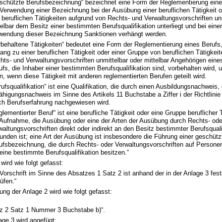
schützte Berufsbezeichnung“ bezeichnet eine Form der Reglementierung eines
 Verwendung einer Bezeichnung bei der Ausübung einer beruflichen Tätigkeit 
 beruflichen Tätigkeiten aufgrund von Rechts- und Verwaltungsvorschriften un
telbar dem Besitz einer bestimmten Berufsqualifikation unterliegt und bei ein
wendung dieser Bezeichnung Sanktionen verhängt werden.
rbehaltene Tätigkeiten“ bedeutet eine Form der Reglementierung eines Berufs,
ang zu einer beruflichen Tätigkeit oder einer Gruppe von beruflichen Tätigkei
hts- und Verwaltungsvorschriften unmittelbar oder mittelbar Angehörigen eine
ufs, die Inhaber einer bestimmten Berufsqualifikation sind, vorbehalten wird,
n, wenn diese Tätigkeit mit anderen reglementierten Berufen geteilt wird.
rufsqualifikation“ ist eine Qualifikation, die durch einen Ausbildungsnachweis,
ähigungsnachweis im Sinne des Artikels 11 Buchstabe a Ziffer i der Richtlini
ch Berufserfahrung nachgewiesen wird.
glementierter Beruf“ ist eine berufliche Tätigkeit oder eine Gruppe beruflicher T
 Aufnahme, die Ausübung oder eine der Arten der Ausübung durch Rechts- ode
waltungsvorschriften direkt oder indirekt an den Besitz bestimmter Berufsquali
unden ist; eine Art der Ausübung ist insbesondere die Führung einer geschütz
ufsbezeichnung, die durch Rechts- oder Verwaltungsvorschriften auf Personen
 eine bestimmte Berufsqualifikation besitzen.“
wird wie folgt gefasst:
 Vorschrift im Sinne des Absatzes 1 Satz 2 ist anhand der in der Anlage 3 fest
üfen.“
ng der Anlage 2 wird wie folgt gefasst:
tz 2 Satz 1 Nummer 3 Buchstabe b)“.
ge 3 wird angefügt: