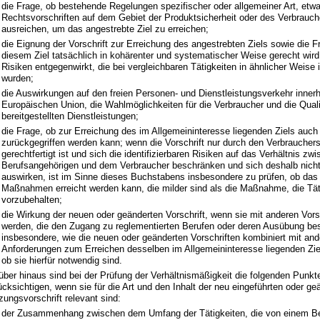
die Frage, ob bestehende Regelungen spezifischer oder allgemeiner Art, etw
Rechtsvorschriften auf dem Gebiet der Produktsicherheit oder des Verbrauch
ausreichen, um das angestrebte Ziel zu erreichen;
die Eignung der Vorschrift zur Erreichung des angestrebten Ziels sowie die F
diesem Ziel tatsächlich in kohärenter und systematischer Weise gerecht wir
Risiken entgegenwirkt, die bei vergleichbaren Tätigkeiten in ähnlicher Weise id
wurden;
die Auswirkungen auf den freien Personen- und Dienstleistungsverkehr innerh
Europäischen Union, die Wahlmöglichkeiten für die Verbraucher und die Quali
bereitgestellten Dienstleistungen;
die Frage, ob zur Erreichung des im Allgemeininteresse liegenden Ziels auch 
zurückgegriffen werden kann; wenn die Vorschrift nur durch den Verbraucher
gerechtfertigt ist und sich die identifizierbaren Risiken auf das Verhältnis z
Berufsangehörigen und dem Verbraucher beschränken und sich deshalb nicht 
auswirken, ist im Sinne dieses Buchstabens insbesondere zu prüfen, ob das 
Maßnahmen erreicht werden kann, die milder sind als die Maßnahme, die Tät
vorzubehalten;
die Wirkung der neuen oder geänderten Vorschrift, wenn sie mit anderen Vors
werden, die den Zugang zu reglementierten Berufen oder deren Ausübung be
insbesondere, wie die neuen oder geänderten Vorschriften kombiniert mit an
Anforderungen zum Erreichen desselben im Allgemeininteresse liegenden Zie
ob sie hierfür notwendig sind.
über hinaus sind bei der Prüfung der Verhältnismäßigkeit die folgenden Punkt
ücksichtigen, wenn sie für die Art und den Inhalt der neu eingeführten oder ge
zungsvorschrift relevant sind:
der Zusammenhang zwischen dem Umfang der Tätigkeiten, die von einem Ber