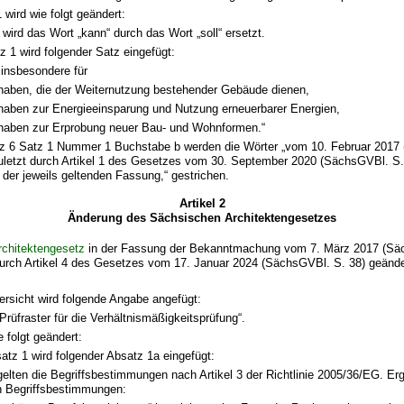
 wird wie folgt geändert:
 wird das Wort „kann“ durch das Wort „soll“ ersetzt.
 1 wird folgender Satz eingefügt:
t insbesondere für
haben, die der Weiternutzung bestehender Gebäude dienen,
haben zur Energieeinsparung und Nutzung erneuerbarer Energien,
haben zur Erprobung neuer Bau- und Wohnformen.“
tz 6 Satz 1 Nummer 1 Buchstabe b werden die Wörter „vom 10. Februar 2017
zuletzt durch Artikel 1 des Gesetzes vom 30. September 2020 (SächsGVBl. S.
n der jeweils geltenden Fassung,“ gestrichen.
Artikel 2
Änderung des Sächsischen Architektengesetzes
chitektengesetz
in der Fassung der Bekanntmachung vom 7. März 2017 (Sä
durch Artikel 4 des Gesetzes vom 17. Januar 2024 (SächsGVBl. S. 38) geänder
ersicht wird folgende Angabe angefügt:
Prüfraster für die Verhältnismäßigkeitsprüfung“.
e folgt geändert:
tz 1 wird folgender Absatz 1a eingefügt:
gelten die Begriffsbestimmungen nach Artikel 3 der Richtlinie 2005/36/EG. Er
n Begriffsbestimmungen: