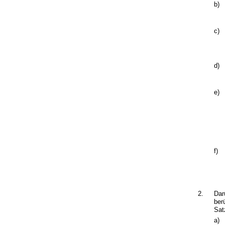
b)
c)
d)
e)
f)
2.
Dar
ber
Sat
a)