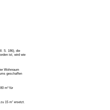
 S. 186), die
rden ist, wird wie
oder Wohnraum
aums geschaffen
80 m³ für
.
 zu 15 m“ ersetzt.