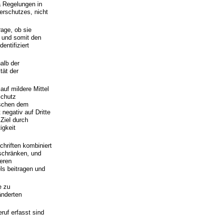
a Regelungen in
erschutzes, nicht
rage, ob sie
d und somit den
entifiziert
alb der
tät der
auf mildere Mittel
schutz
wischen dem
negativ auf Dritte
Ziel durch
igkeit
chriften kombiniert
schränken, und
deren
ls beitragen und
e zu
änderten
uf erfasst sind