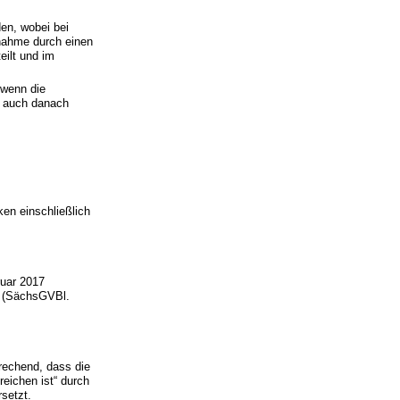
den, wobei bei
nahme durch einen
eilt und im
 wenn die
e auch danach
n einschließlich
ruar 2017
4 (SächsGVBl.
prechend, dass die
reichen ist“ durch
setzt.