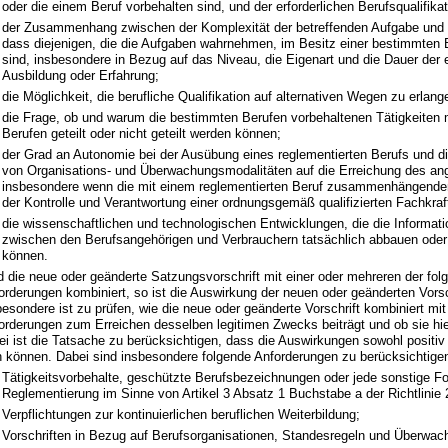
oder die einem Beruf vorbehalten sind, und der erforderlichen Berufsqualifikat
der Zusammenhang zwischen der Komplexität der betreffenden Aufgabe und 
dass diejenigen, die die Aufgaben wahrnehmen, im Besitz einer bestimmten B
sind, insbesondere in Bezug auf das Niveau, die Eigenart und die Dauer der e
Ausbildung oder Erfahrung;
die Möglichkeit, die berufliche Qualifikation auf alternativen Wegen zu erlang
die Frage, ob und warum die bestimmten Berufen vorbehaltenen Tätigkeiten 
Berufen geteilt oder nicht geteilt werden können;
der Grad an Autonomie bei der Ausübung eines reglementierten Berufs und d
von Organisations- und Überwachungsmodalitäten auf die Erreichung des ang
insbesondere wenn die mit einem reglementierten Beruf zusammenhängenden
der Kontrolle und Verantwortung einer ordnungsgemäß qualifizierten Fachkraf
die wissenschaftlichen und technologischen Entwicklungen, die die Informa
zwischen den Berufsangehörigen und Verbrauchern tatsächlich abbauen oder
können.
d die neue oder geänderte Satzungsvorschrift mit einer oder mehreren der fol
orderungen kombiniert, so ist die Auswirkung der neuen oder geänderten Vorsc
besondere ist zu prüfen, wie die neue oder geänderte Vorschrift kombiniert mi
orderungen zum Erreichen desselben legitimen Zwecks beiträgt und ob sie hier
ei ist die Tatsache zu berücksichtigen, dass die Auswirkungen sowohl positiv
n können. Dabei sind insbesondere folgende Anforderungen zu berücksichtige
Tätigkeitsvorbehalte, geschützte Berufsbezeichnungen oder jede sonstige F
Reglementierung im Sinne von Artikel 3 Absatz 1 Buchstabe a der Richtlinie
Verpflichtungen zur kontinuierlichen beruflichen Weiterbildung;
Vorschriften in Bezug auf Berufsorganisationen, Standesregeln und Überwac