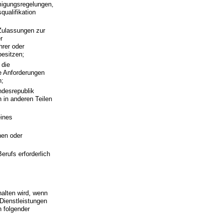
hmigungsregelungen,
qualifikation
 Zulassungen zur
r
hrer oder
besitzen;
 die
se Anforderungen
n;
ndesrepublik
 in anderen Teilen
eines
hen oder
erufs erforderlich
halten wird, wenn
Dienstleistungen
h folgender