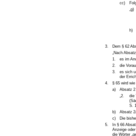
cc)
Fol
„g)
h)
3.
Dem § 62 Abs
„Nach Absatz
1.
es im An
2.
die Vora
3.
es sich 
der Erri
4.
§ 65 wird wie
a)
Absatz 2
„2.
die
(Sä
S. 
b)
Absatz 2
c)
Die bish
5.
In § 66 Absat
Anzeige oder 
die Wörter „g