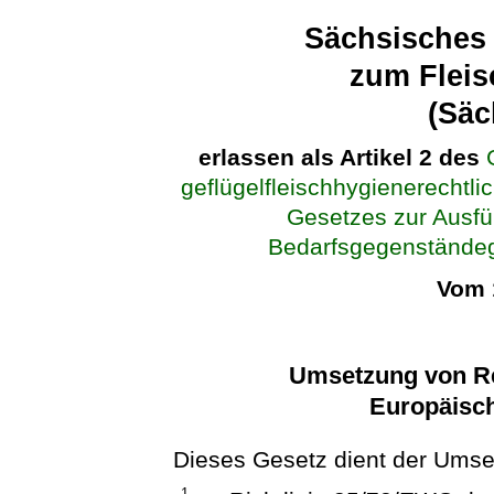
Sächsisches
zum Fleis
(Sä
erlassen als Artikel 2 des
geflügelfleischhygienerechtli
Gesetzes zur Ausfü
Bedarfsgegenständeg
Vom 
Umsetzung von Re
Europäisc
Dieses Gesetz dient der Umse
1.