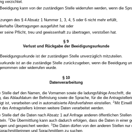
ung verzichtet.
 Beeidigung kann von der zuständigen Stelle widerrufen werden, wenn die Spra
zungen des § 4 Absatz 1 Nummer 1, 3, 4, 5 oder 6 nicht mehr erfüllt,
hlerhafte Übertragungen ausgeführt hat oder
er seine Pflicht, treu und gewissenhaft zu übertragen, verstoßen hat.
§ 9
Verlust und Rückgabe der Beeidigungsurkunde
r Beeidigungsurkunde ist der zuständigen Stelle unverzüglich mitzuteilen.
surkunde ist an die zuständige Stelle zurückzugeben, wenn die Beeidigung un
kgenommen oder widerrufen wurde.
§ 10
Datenverarbeitung
 Stelle darf den Namen, die Vornamen sowie die ladungsfähige Anschrift, die
 das Ablaufdatum der Befristung sowie die Sprache, für die die Antragstelleri
2
igt ist, verarbeiten und in automatisierte Abrufverfahren einstellen.
Mit Einwil
er des Antragstellers können weitere Daten verarbeitet werden.
 Stelle darf die Daten nach Absatz 1 auf Anfrage anderen öffentlichen Stell
2
teln.
Die Übermittlung kann auch dadurch erfolgen, dass die Daten in einer
3
agen und gespeichert werden.
Die Daten dürfen von den anderen Stellen nur 
prachmittlerinnen und Sprachmittlern zu suchen.