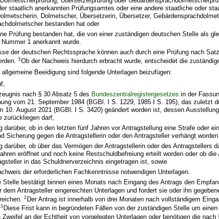
e Dolmetscherprüfung, Übersetzerprüfung oder Gebärdensprachdolmetscherprü
der staatlich anerkannten Prüfungsamtes oder eine andere staatliche oder sta
Dolmetscherin, Dolmetscher, Übersetzerin, Übersetzer, Gebärdensprachdolmet
chdolmetscher bestanden hat oder
ne Prüfung bestanden hat, die von einer zuständigen deutschen Stelle als glei
 Nummer 1 anerkannt wurde.
sse der deutschen Rechtssprache können auch durch eine Prüfung nach Sat
3
erden.
Ob der Nachweis hierdurch erbracht wurde, entscheidet die zuständige
 allgemeine Beeidigung sind folgende Unterlagen beizufügen:
f,
zeugnis nach § 30 Absatz 5 des
Bundeszentralregistergesetzes
in der Fassun
ng vom 21. September 1984 (BGBl. I S. 1229, 1985 I S. 195), das zuletzt du
10. August 2021 (BGBl. I S. 3420) geändert worden ist, dessen Ausstellung 
 zurückliegen darf,
g darüber, ob in den letzten fünf Jahren vor Antragstellung eine Strafe oder e
 Sicherung gegen die Antragstellerin oder den Antragsteller verhängt worden 
g darüber, ob über das Vermögen der Antragstellerin oder des Antragstellers d
ahren eröffnet und noch keine Restschuldbefreiung erteilt worden oder ob die A
agsteller in das Schuldnerverzeichnis eingetragen ist, sowie
achweis der erforderlichen Fachkenntnisse notwendigen Unterlagen.
e Stelle bestätigt binnen eines Monats nach Eingang des Antrags den Empfan
r dem Antragsteller eingereichten Unterlagen und fordert sie oder ihn gegebene
2
reichen.
Der Antrag ist innerhalb von drei Monaten nach vollständigem Einga
3
.
Diese Frist kann in begründeten Fällen von der zuständigen Stelle um einen
Zweifel an der Echtheit von vorgelegten Unterlagen oder benötigen die nach 