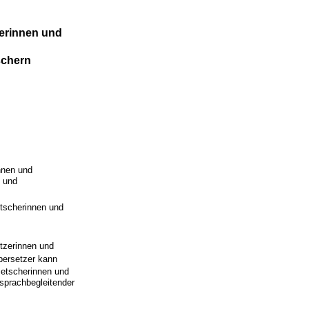
herinnen und
schern
nnen und
 und
tscherinnen und
tzerinnen und
bersetzer kann
metscherinnen und
sprachbegleitender