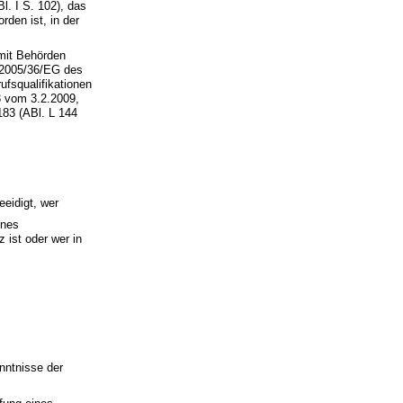
. I S. 102), das
rden ist, in der
mit Behörden
e 2005/36/EG des
fsqualifikationen
3 vom 3.2.2009,
183 (ABl. L 144
eeidigt, wer
ines
ist oder wer in
nntnisse der