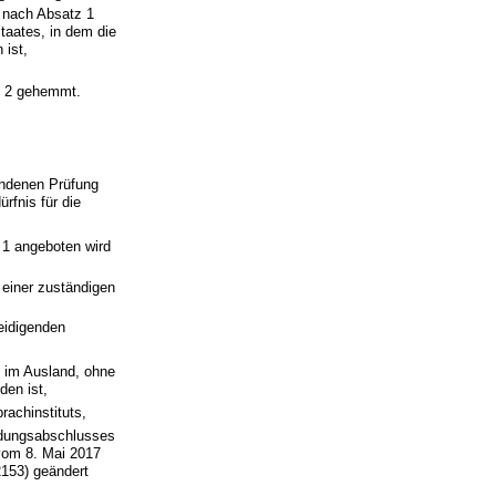
 nach Absatz 1
taates, in dem die
 ist,
tz 2 gehemmt.
andenen Prüfung
fnis für die
 1 angeboten wird
einer zuständigen
eidigenden
 im Ausland, ohne
den ist,
rachinstituts,
ldungsabschlusses
om 8. Mai 2017
2153) geändert