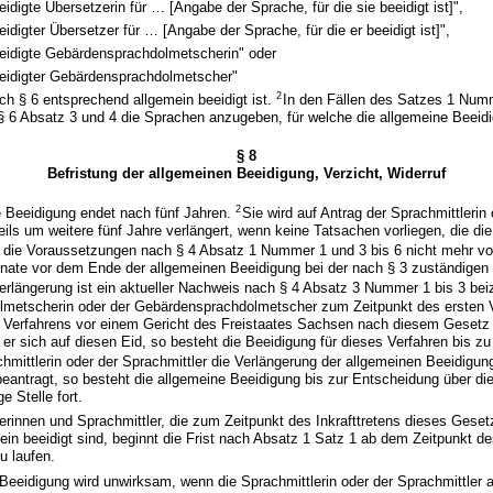
eidigte Übersetzerin für … [Angabe der Sprache, für die sie beeidigt ist]",
eidigter Übersetzer für … [Angabe der Sprache, für die er beeidigt ist]",
eeidigte Gebärdensprachdolmetscherin" oder
eeidigter Gebärdensprachdolmetscher"
2
ach § 6 entsprechend allgemein beeidigt ist.
In den Fällen des Satzes 1 Numm
 6 Absatz 3 und 4 die Sprachen anzugeben, für welche die allgemeine Beeidig
§ 8
Befristung der allgemeinen Beeidigung, Verzicht, Widerruf
2
e Beeidigung endet nach fünf Jahren.
Sie wird auf Antrag der Sprachmittlerin
eils um weitere fünf Jahre verlängert, wenn keine Tatsachen vorliegen, die d
s die Voraussetzungen nach § 4 Absatz 1 Nummer 1 und 3 bis 6 nicht mehr vo
onate vor dem Ende der allgemeinen Beeidigung bei der nach § 3 zuständigen 
erlängerung ist ein aktueller Nachweis nach § 4 Absatz 3 Nummer 1 bis 3 be
metscherin oder der Gebärdensprachdolmetscher zum Zeitpunkt des ersten 
n Verfahrens vor einem Gericht des Freistaates Sachsen nach diesem Gesetz 
r er sich auf diesen Eid, so besteht die Beeidigung für dieses Verfahren bis 
hmittlerin oder der Sprachmittler die Verlängerung der allgemeinen Beeidigung
beantragt, so besteht die allgemeine Beeidigung bis zur Entscheidung über di
e Stelle fort.
lerinnen und Sprachmittler, die zum Zeitpunkt des Inkrafttretens dieses Gesetz
mein beeidigt sind, beginnt die Frist nach Absatz 1 Satz 1 ab dem Zeitpunkt de
u laufen.
 Beeidigung wird unwirksam, wenn die Sprachmittlerin oder der Sprachmittler a