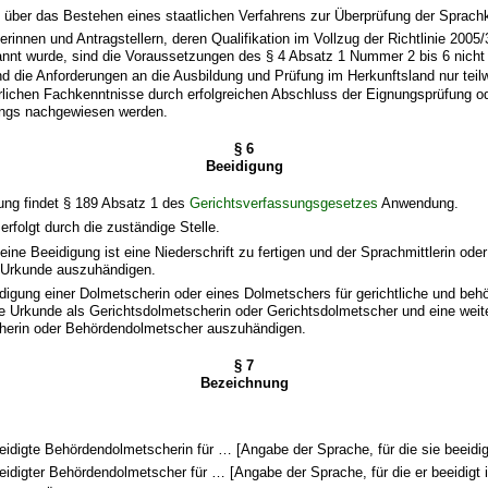
 über das Bestehen eines staatlichen Verfahrens zur Überprüfung der Sprach
lerinnen und Antragstellern, deren Qualifikation im Vollzug der Richtlinie 2005
kannt wurde, sind die Voraussetzungen des § 4 Absatz 1 Nummer 2 bis 6 nich
nd die Anforderungen an die Ausbildung und Prüfung im Herkunftsland nur teilw
rlichen Fachkenntnisse durch erfolgreichen Abschluss der Eignungsprüfung o
ngs nachgewiesen werden.
§ 6
Beeidigung
gung findet § 189 Absatz 1 des
Gerichtsverfassungsgesetzes
Anwendung.
erfolgt durch die zuständige Stelle.
meine Beeidigung ist eine Niederschrift zu fertigen und der Sprachmittlerin ode
e Urkunde auszuhändigen.
eidigung einer Dolmetscherin oder eines Dolmetschers für gerichtliche und beh
ine Urkunde als Gerichtsdolmetscherin oder Gerichtsdolmetscher und eine weit
erin oder Behördendolmetscher auszuhändigen.
§ 7
Bezeichnung
eidigte Behördendolmetscherin für … [Angabe der Sprache, für die sie beeidigt
eidigter Behördendolmetscher für … [Angabe der Sprache, für die er beeidigt i