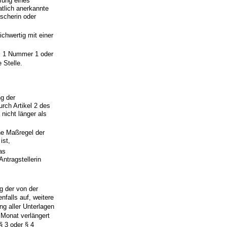
fung eines
atlich anerkannte
scherin oder
chwertig mit einer
z 1 Nummer 1 oder
 Stelle.
g der
rch Artikel 2 des
nicht länger als
ine Maßregel der
ist,
as
ntragstellerin
g der von der
nfalls auf, weitere
ng aller Unterlagen
 Monat verlängert
§ 3 oder § 4