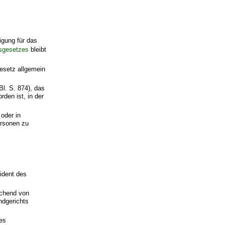
gung für das
sgesetzes
bleibt
esetz allgemein
. S. 874), das
den ist, in der
 oder in
ersonen zu
sident des
ichend von
ndgerichts
des