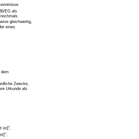
kenntnisse.
/36/EG als
t nochmals
eise gleichwertig,
der eines
r dem
ördliche Zwecke,
ere Urkunde als
 ist]",
st]",