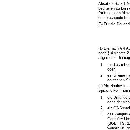
Absatz 2 Satz 1 N
beurteilen zu könn
Prüfung nach Absat
entsprechende Inf
(5) Für die Dauer 
(1) Die nach § 4 A
nach § 4 Absatz 2
allgemeine Beeidi
1.
für die zu b
oder
2.
es für eine 
deutschen Ste
(2) Als Nachweis 
Sprache kommen in
1.
die Urkunde 
dass der Absc
2.
ein C2-Sprach
3.
das Zeugnis 
Geprüfter Üb
(BGBl. I S. 1
worden ist, o