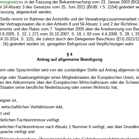
rensgesetzes
in der Fassung der Bekanntmachung vom 23. Januar 2003 (BGBl
kel 24 Absatz 3 des Gesetzes vom 25. Juni 2021 (BGBl. I S. 2154) geändert wo
Fassung, abgewickelt werden.
e Stelle nimmt im Rahmen der Amtshilfe und der Verwaltungszusammenarbeit 
oder Vertragsstaaten die in den Artikeln 8 und 56 Absatz 1 und 2 der Richtlini
aments und des Rates vom 7. September 2005 über die Anerkennung von Beru
.9.2005, S. 22, L 271 vom 16.10.2007, S. 18, L 93 vom 4.4.2008, S. 28, L 3
4.10.2014, S. 115), die zuletzt durch den Delegierten Beschluss (EU) 2021/2
 16) geändert worden ist, geregelten Befugnisse und Verpflichtungen wahr.
§ 4
Antrag auf allgemeine Beeidigung
erin oder Sprachmittler wird von der zuständigen Stelle auf Antrag allgemein b
rige oder Staatsangehöriger eines Mitgliedstaates der Europäischen Union, e
tes des Abkommens über den Europäischen Wirtschaftsraum oder der Schweiz 
Staaten seine berufliche Niederlassung oder seinen Wohnsitz hat,
eignet ist,
 wirtschaftlichen Verhältnissen lebt,
st und
rderlichen Fachkenntnisse verfügt.
rderlichen Fachkenntnisse nach Absatz 1 Nummer 6 verfügt, wer über Grundke
prache verfügt und