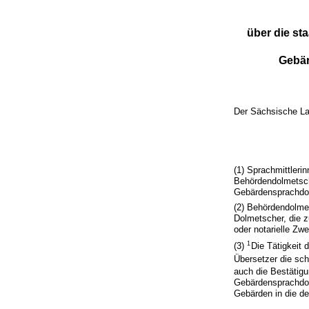
über die st
Gebär
Der Sächsische La
(1) Sprachmittler
Behördendolmetsch
Gebärdensprachdo
(2) Behördendolme
Dolmetscher, die z
oder notarielle Zw
1
(3)
Die Tätigkeit
Übersetzer die sch
auch die Bestätig
Gebärdensprachdol
Gebärden in die d