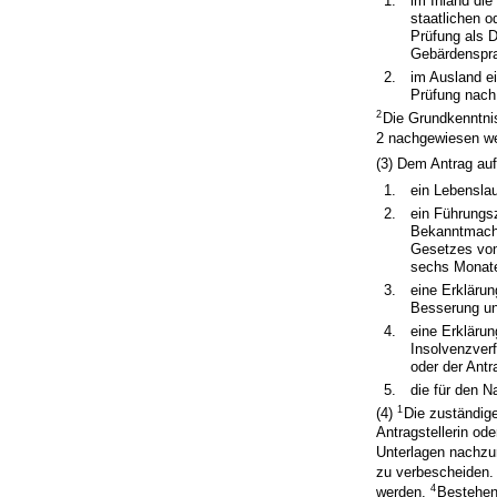
1.
im Inland di
staatlichen o
Prüfung als 
Gebärdenspra
2.
im Ausland ei
Prüfung nach
2
Die Grundkenntni
2 nachgewiesen w
(3) Dem Antrag auf
1.
ein Lebenslau
2.
ein Führungs
Bekanntmachu
Gesetzes vom 
sechs Monate
3.
eine Erklärun
Besserung und
4.
eine Erklärun
Insolvenzverf
oder der Antr
5.
die für den N
1
(4)
Die zuständig
Antragstellerin ode
Unterlagen nachzu
zu verbescheiden
4
werden.
Bestehen 