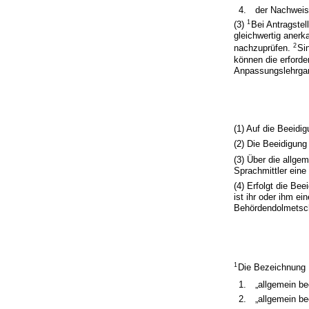
4.
der Nachweis
1
(3)
Bei Antragstel
gleichwertig aner
2
nachzuprüfen.
Si
können die erforde
Anpassungslehrga
(1) Auf die Beeidi
(2) Die Beeidigung 
(3) Über die allge
Sprachmittler ein
(4) Erfolgt die Be
ist ihr oder ihm e
Behördendolmetsch
1
Die Bezeichnung
1.
„allgemein be
2.
„allgemein be