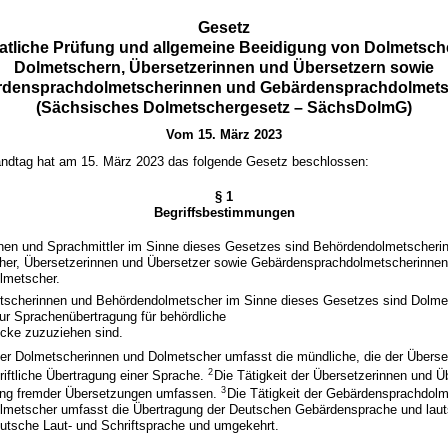
Gesetz
aatliche Prüfung und allgemeine Beeidigung von Dolmetsc
Dolmetschern, Übersetzerinnen und Übersetzern sowie
densprachdolmetscherinnen und Gebärdensprachdolmet
(Sächsisches Dolmetschergesetz – SächsDolmG)
Vom 15. März 2023
ndtag hat am 15. März 2023 das folgende Gesetz beschlossen:
§ 1
Begriffsbestimmungen
innen und Sprachmittler im Sinne dieses Gesetzes sind Behördendolmetscheri
er, Übersetzerinnen und Übersetzer sowie Gebärdensprachdolmetscherinnen
lmetscher.
tscherinnen und Behördendolmetscher im Sinne dieses Gesetzes sind Dolme
ur Sprachenübertragung für behördliche
ecke zuzuziehen sind.
 der Dolmetscherinnen und Dolmetscher umfasst die mündliche, die der Überse
2
riftliche Übertragung einer Sprache.
Die Tätigkeit der Übersetzerinnen und Ü
3
ung fremder Übersetzungen umfassen.
Die Tätigkeit der Gebärdensprachdol
metscher umfasst die Übertragung der Deutschen Gebärdensprache und laut
eutsche Laut- und Schriftsprache und umgekehrt.