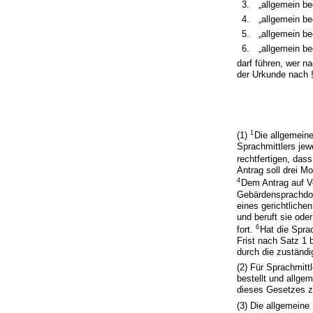
3.
„allgemein be
4.
„allgemein be
5.
„allgemein b
6.
„allgemein b
darf führen, wer n
der Urkunde nach §
1
(1)
Die allgemein
Sprachmittlers jew
rechtfertigen, das
Antrag soll drei M
4
Dem Antrag auf V
Gebärdensprachdol
eines gerichtliche
und beruft sie ode
6
fort.
Hat die Sprac
Frist nach Satz 1 
durch die zuständig
(2) Für Sprachmitt
bestellt und allge
dieses Gesetzes z
(3) Die allgemeine