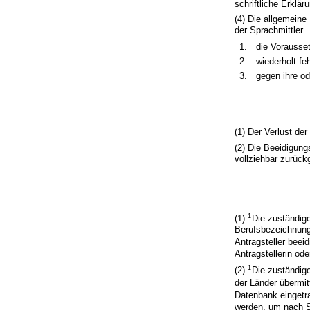
schriftliche Erklär
(4) Die allgemeine
der Sprachmittler
1.
die Vorausset
2.
wiederholt fe
3.
gegen ihre od
(1) Der Verlust de
(2) Die Beeidigung
vollziehbar zurüc
1
(1)
Die zuständige
Berufsbezeichnung,
Antragsteller beeid
Antragstellerin od
1
(2)
Die zuständige
der Länder übermit
Datenbank eingetr
werden, um nach S