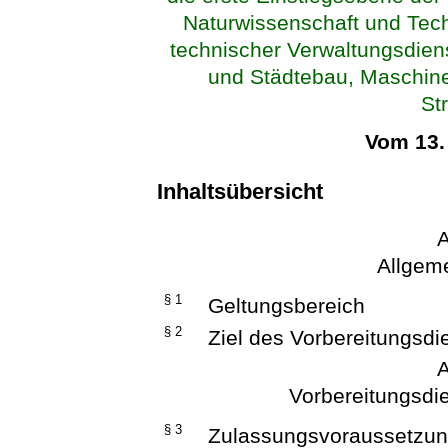
Naturwissenschaft und Tec
technischer Verwaltungsdie
und Städtebau, Maschin
St
Vom 13.
Inhaltsübersicht
A
Allgeme
§ 1
Geltungsbereich
§ 2
Ziel des Vorbereitungsdi
A
Vorbereitungsdi
§ 3
Zulassungsvoraussetzu