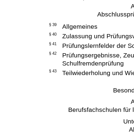
A
Abschlusspr
§ 39
Allgemeines
§ 40
Zulassung und Prüfungs
§ 41
Prüfungslernfelder der 
§ 42
Prüfungsergebnisse, Ze
Schulfremdenprüfung
§ 43
Teilwiederholung und Wi
Besond
A
Berufsfachschulen für 
Unt
A