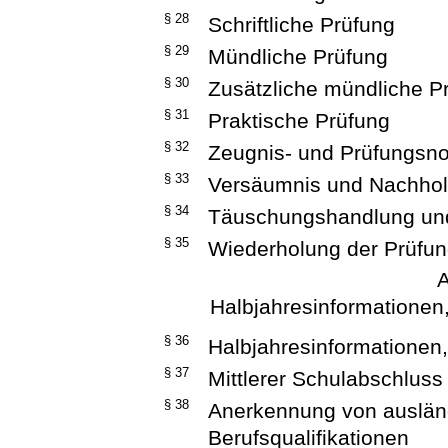
§ 28
Schriftliche Prüfung
§ 29
Mündliche Prüfung
§ 30
Zusätzliche mündliche P
§ 31
Praktische Prüfung
§ 32
Zeugnis- und Prüfungsno
§ 33
Versäumnis und Nachho
§ 34
Täuschungshandlung un
§ 35
Wiederholung der Prüfu
A
Halbjahresinformatione
§ 36
Halbjahresinformationen
§ 37
Mittlerer Schulabschluss
§ 38
Anerkennung von auslän
Berufsqualifikationen