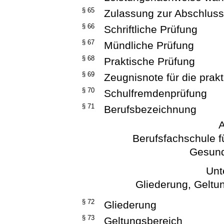
§ 65
Zulassung zur Abschlus
§ 66
Schriftliche Prüfung
§ 67
Mündliche Prüfung
§ 68
Praktische Prüfung
§ 69
Zeugnisnote für die prak
§ 70
Schulfremdenprüfung
§ 71
Berufsbezeichnung
A
Berufsfachschule f
Gesund
Unt
Gliederung, Geltu
§ 72
Gliederung
§ 73
Geltungsbereich