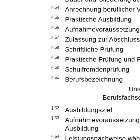
§ 54
Anrechnung beruflicher 
§ 55
Praktische Ausbildung
§ 56
Aufnahmevoraussetzunge
§ 57
Zulassung zur Abschlus
§ 58
Schriftliche Prüfung
§ 59
Praktische Prüfung und 
§ 60
Schulfremdenprüfung
§ 61
Berufsbezeichnung
Unt
Berufsfachs
§ 62
Ausbildungsziel
§ 63
Aufnahmevoraussetzunge
Ausbildung
§ 64
Leistungsnachweise währ