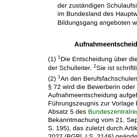
der zuständigen Schulaufs
im Bundesland des Hauptwo
Bildungsgang angeboten wi
Aufnahmeentscheid
1
(1)
Die Entscheidung über die 
2
der Schulleiter.
Sie ist schrif
1
(2)
An den Berufsfachschule
§ 72 wird die Bewerberin oder
Aufnahmeentscheidung aufgefo
Führungszeugnis zur Vorlage 
Absatz 5 des
Bundeszentralre
Bekanntmachung vom 21. Sept
S. 195), das zuletzt durch Ar
2022 (BGBl. I S. 2146) geänder