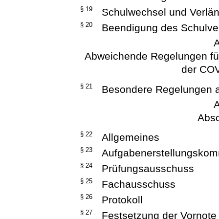
§ 19
Schulwechsel und Verlän
§ 20
Beendigung des Schulver
A
Abweichende Regelungen für
der CO
§ 21
Besondere Regelungen 
A
Absc
§ 22
Allgemeines
§ 23
Aufgabenerstellungskom
§ 24
Prüfungsausschuss
§ 25
Fachausschuss
§ 26
Protokoll
§ 27
Festsetzung der Vornote