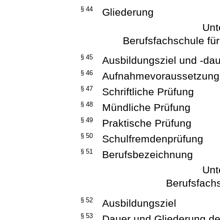
§ 44
Gliederung
Unt
Berufsfachschule fü
§ 45
Ausbildungsziel und -da
§ 46
Aufnahmevoraussetzun
§ 47
Schriftliche Prüfung
§ 48
Mündliche Prüfung
§ 49
Praktische Prüfung
§ 50
Schulfremdenprüfung
§ 51
Berufsbezeichnung
Unt
Berufsfachs
§ 52
Ausbildungsziel
§ 53
Dauer und Gliederung de