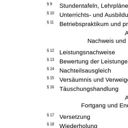
§ 9
Stundentafeln, Lehrplän
§ 10
Unterrichts- und Ausbild
§ 11
Betriebspraktikum und p
A
Nachweis und 
§ 12
Leistungsnachweise
§ 13
Bewertung der Leistung
§ 14
Nachteilsausgleich
§ 15
Versäumnis und Verweig
§ 16
Täuschungshandlung
A
Fortgang und En
§ 17
Versetzung
§ 18
Wiederholung