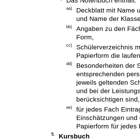
Das Notenbuch enthält:
aa)
Deckblatt mit Name u
und Name der Klassen
bb)
Angaben zu den Fäche
Form,
cc)
Schülerverzeichnis m
Papierform die lauf
dd)
Besonderheiten der S
entsprechenden per
jeweils geltenden Sc
und bei der Leistung
berücksichtigen sind
ee)
für jedes Fach Eintra
Einschätzungen und e
Papierform für jedes
5.
Kursbuch