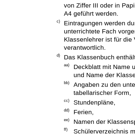
von Ziffer III oder in P
A4 geführt werden.
c)
Eintragungen werden durc
unterrichtete Fach vorg
Klassenlehrer ist für die
verantwortlich.
d)
Das Klassenbuch enthält
aa)
Deckblatt mit Name u
und Name der Klassen
bb)
Angaben zu den unter
tabellarischer Form,
cc)
Stundenpläne,
dd)
Ferien,
ee)
Namen der Klassensp
ff)
Schülerverzeichnis m