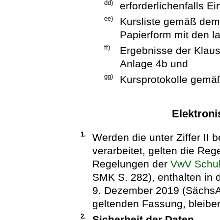
dd)
erforderlichenfalls E
ee)
Kursliste gemäß dem 
Papierform mit den 
ff)
Ergebnisse der Klau
Anlage 4b und
gg)
Kursprotokolle gemäß
Elektroni
1.
Werden die unter Ziffer II
verarbeitet, gelten die Re
Regelungen der
VwV Schul
SMK S. 282), enthalten in 
9. Dezember 2019 (SächsABl
geltenden Fassung, bleiben
2.
Sicherheit der Daten