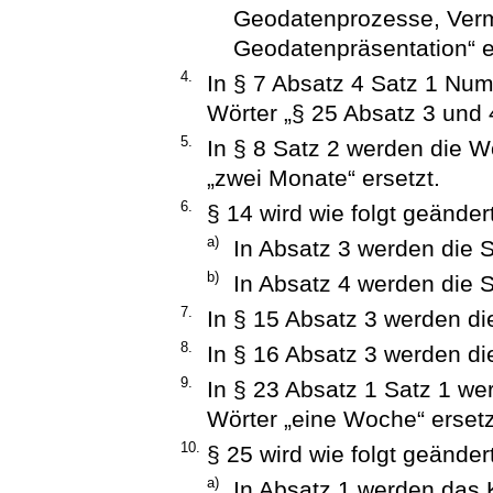
Geodatenprozesse, Ver
Geodatenpräsentation“ e
4.
In § 7 Absatz 4 Satz 1 Num
Wörter „§ 25 Absatz 3 und 4
5.
In § 8 Satz 2 werden die W
„zwei Monate“ ersetzt.
6.
§ 14 wird wie folgt geändert
a)
In Absatz 3 werden die S
b)
In Absatz 4 werden die S
7.
In § 15 Absatz 3 werden di
8.
In § 16 Absatz 3 werden di
9.
In § 23 Absatz 1 Satz 1 we
Wörter „eine Woche“ ersetz
10.
§ 25 wird wie folgt geändert
a)
In Absatz 1 werden das 