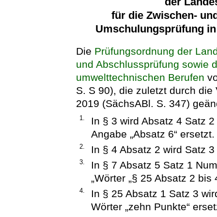
der Lande
für die Zwischen- un
Umschulungsprüfung in
Die
Prüfungsordnung der Land
und Abschlussprüfung sowie 
umwelttechnischen Berufen
vo
S. S 90), die zuletzt durch di
2019 (SächsABl. S. 347) geände
1.
In § 3 wird Absatz 4 Satz 2
Angabe „Absatz 6“ ersetzt.
2.
In § 4 Absatz 2 wird Satz 3
3.
In § 7 Absatz 5 Satz 1 Num
„Wörter „§ 25 Absatz 2 bis 4
4.
In § 25 Absatz 1 Satz 3 wi
Wörter „zehn Punkte“ erset