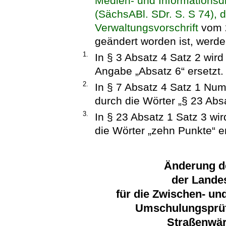
Medien- und Informationsd
(SächsABl. SDr. S. S 74), d
Verwaltungsvorschrift
vom 2
geändert worden ist, werde
1.
In § 3 Absatz 4 Satz 2 wird
Angabe „Absatz 6“ ersetzt.
2.
In § 7 Absatz 4 Satz 1 Num
durch die Wörter „§ 23 Absa
3.
In § 23 Absatz 1 Satz 3 wi
die Wörter „zehn Punkte“ er
Änderung d
der Lande
für die Zwischen- un
Umschulungsprüf
Straßenwär