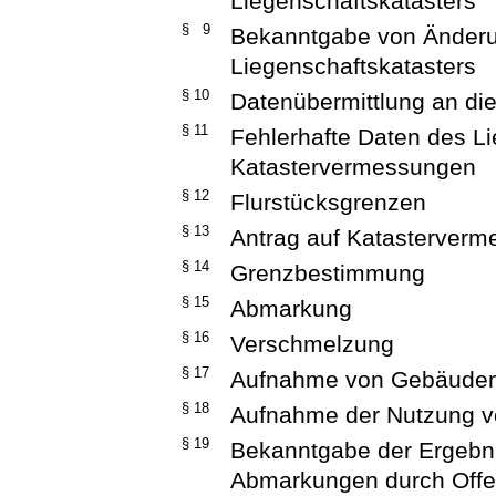
Liegenschaftskatasters
§ 9
Bekanntgabe von Änderu
Liegenschaftskatasters
§ 10
Datenübermittlung an d
§ 11
Fehlerhafte Daten des Li
Katastervermessungen
§ 12
Flurstücksgrenzen
§ 13
Antrag auf Katasterver
§ 14
Grenzbestimmung
§ 15
Abmarkung
§ 16
Verschmelzung
§ 17
Aufnahme von Gebäude
§ 18
Aufnahme der Nutzung v
§ 19
Bekanntgabe der Ergeb
Abmarkungen durch Off