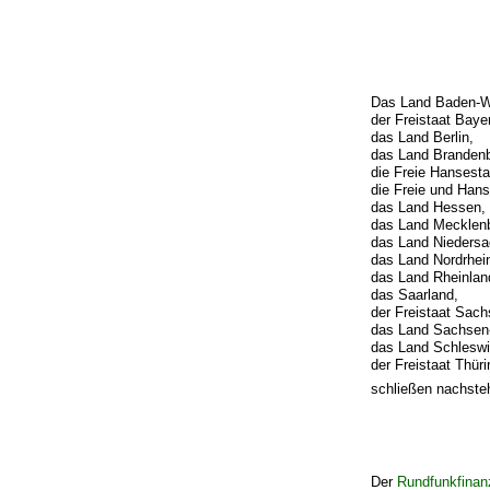
Das Land Baden-W
der Freistaat Baye
das Land Berlin,
das Land Brandenb
die Freie Hansest
die Freie und Han
das Land Hessen,
das Land Mecklen
das Land Niedersa
das Land Nordrhei
das Land Rheinlan
das Saarland,
der Freistaat Sach
das Land Sachsen-
das Land Schleswi
der Freistaat Thür
schließen nachste
Der
Rundfunkfinan