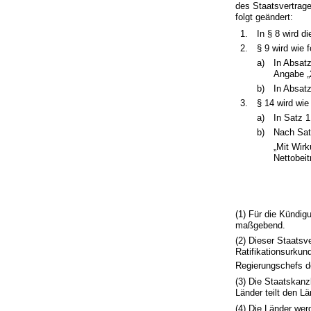
des Staatsvertrage
folgt geändert:
1.
In § 8 wird d
2.
§ 9 wird wie f
a)
In Absat
Angabe „
b)
In Absatz
3.
§ 14 wird wie
a)
In Satz 1
b)
Nach Satz
„Mit Wir
Nettobei
(1) Für die Kündig
maßgebend.
(2) Dieser Staatsv
Ratifikationsurkun
Regierungschefs de
(3) Die Staatskanz
Länder teilt den L
(4) Die Länder wer