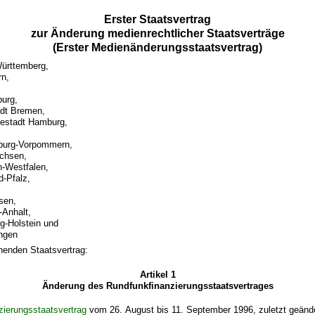
Erster Staatsvertrag
zur Änderung medienrechtlicher Staatsverträge
(Erster Medienänderungsstaatsvertrag)
ürttemberg,
rn,
urg,
adt Bremen,
sestadt Hamburg,
burg-Vorpommern,
chsen,
n-Westfalen,
d-Pfalz,
sen,
Anhalt,
g-Holstein und
ingen
henden Staatsvertrag:
Artikel 1
Änderung des Rundfunkfinanzierungsstaatsvertrages
zierungsstaatsvertrag
vom 26. August bis 11. September 1996, zuletzt geänder