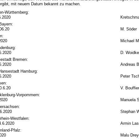
1 ergibt, mit neuem Datum bekannt zu machen.
en-Württemberg:
6.2020
Kretschm
 Bayern:
06.20
M. Söder
n:
2020
Michael M
ndenburg:
6.2020
D. Woidk
sestadt Bremen:
6.2020
Andreas B
 Hansestadt Hamburg:
6.2020
Peter Tsc
sen:
0.6.20
V. Bouffie
klenburg-Vorpommern:
.2020
Manuela 
dersachsen:
.6.2020
Stephan W
rhein-Westfalen:
4.6.2020
Armin Las
nland-Pfalz:
2020
Malu Drey