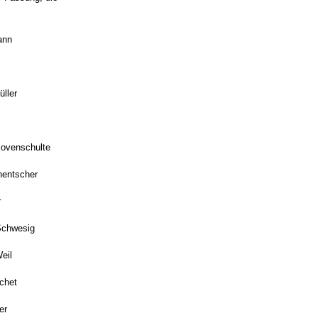
ann
üller
e
ovenschulte
hentscher
r
Schwesig
eil
chet
er