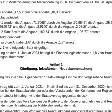
s zur Modernisierung der Medienordnung in Deutschland vom 14. bis 28. April
ie Angabe „17,50“ durch die Angabe „18,36“ ersetzt.
olgt geändert:
z 1 werden die Angabe „71,7068“ durch die Angabe „70,9842“, die Angabe „25,
26,0342“ und die Angabe „2,9140“ durch die Angabe „2,9816“ ersetzt.
 2 Satz 3 wird die Angabe „180,84“ durch die Angabe „195,77“ ersetzt.
 folgt geändert:
 wird die Angabe „1,6“ durch die Angabe „1,7“ ersetzt.
 1 wird folgender Satz eingefügt:
kung ab dem 1. Januar 2023 beträgt die Finanzausgleichsmasse 1,8 vom Hun
tragsaufkommens.“
Artikel 2
Kündigung, Inkrafttreten, Neubekanntmachung
ung des in Artikel 1 geänderten Staatsvertrages ist die dort vorgesehene Künd
ertrag tritt zum 1. Januar 2021 in Kraft. Sind bis zum 31. Dezember 2020 nicht
den bei der Staatskanzlei der oder des Vorsitzenden der Konferenz der Regie
1
r Länder hinterlegt, wird der Staatsvertrag gegenstandslos.
lei der oder des Vorsitzenden der Konferenz der Regierungschefinnen und Re
ändern die Hinterlegung der Ratifikationsurkunden mit.
den ermächtigt, den Wortlaut des Rundfunkfinanzierungsstaatsvertrages in de