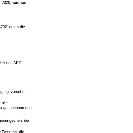
 2020, wird wie
3792“ durch die
dert des ARD-
igungsvorschrift
 alle
rungschefinnen und
gierungschefs der
r Fassung, die