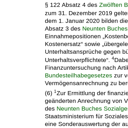
§ 122 Absatz 4 des
Zwölften 
zum 31. Dezember 2019 gelte
dem 1. Januar 2020 bilden die
Absatz 3 des
Neunten Buches
Einnahmepositionen „Kostenb
Kostenersatz“ sowie „übergele
Unterhaltsansprüche gegen bür
4
Unterhaltsverpflichtete“.
Dabe
Finanzuntersuchung nach Arti
Bundesteilhabegesetzes
zur v
Vermögensanrechnung zu berü
1
(6)
Zur Ermittlung der finanz
geänderten Anrechnung von 
des
Neunten Buches Sozialge
Staatsministerium für Sozial
eine Sonderauswertung der auf