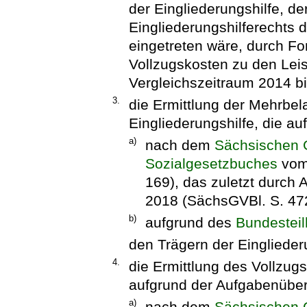
der Eingliederungshilfe, d
Eingliederungshilferechts 
eingetreten wäre, durch Fo
Vollzugskosten zu den Le
Vergleichszeitraum 2014 b
3.
die Ermittlung der Mehrbel
Eingliederungshilfe, die a
a)
nach dem
Sächsischen 
Sozialgesetzbuches
vom 
169), das zuletzt durch 
2018 (SächsGVBl. S. 472
b)
aufgrund des
Bundestei
den Trägern der Einglieder
4.
die Ermittlung des Vollzug
aufgrund der Aufgabenübe
a)
nach dem
Sächsischen 