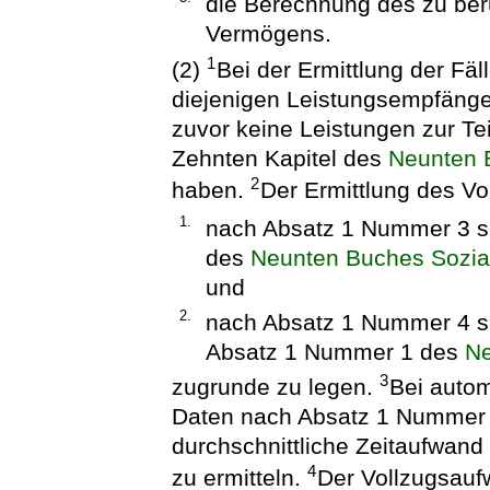
die Berechnung des zu be
Vermögens.
1
(2)
Bei der Ermittlung der Fä
diejenigen Leistungsempfänger
zuvor keine Leistungen zur T
Zehnten Kapitel des
Neunten 
2
haben.
Der Ermittlung des V
1.
nach Absatz 1 Nummer 3 s
des
Neunten Buches Sozia
und
2.
nach Absatz 1 Nummer 4 si
Absatz 1 Nummer 1 des
Ne
3
zugrunde zu legen.
Bei autom
Daten nach Absatz 1 Nummer 4 
durchschnittliche Zeitaufwand
4
zu ermitteln.
Der Vollzugsauf