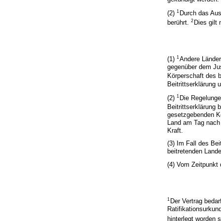
1
(2)
Durch das Aus
2
berührt.
Dies gilt
1
(1)
Andere Länder
gegenüber dem Jus
Körperschaft des b
Beitrittserklärung
1
(2)
Die Regelunge
Beitrittserklärung
gesetzgebenden Kör
Land am Tag nach 
Kraft.
(3) Im Fall des B
beitretenden Lande
(4) Vom Zeitpunkt 
1
Der Vertrag bedarf
Ratifikationsurku
hinterlegt worden s