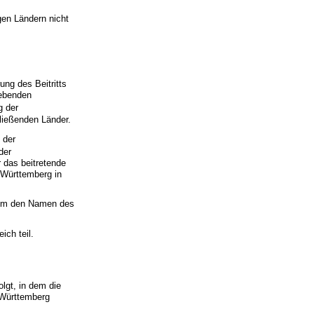
gen Ländern nicht
rung des Beitritts
gebenden
g der
hließenden Länder.
 der
der
r das beitretende
Württemberg in
 um den Namen des
ich teil.
olgt, in dem die
-Württemberg