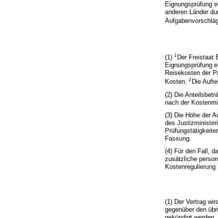
Eignungsprüfung e
anderen Länder dur
Aufgabenvorschlä
1
(1)
Der Freistaat 
Eignungsprüfung e
Reisekosten der P
2
Kosten.
Die Aufte
(2) Die Anteilsbet
nach der Kostenmitt
(3) Die Höhe der A
des Justizministe
Prüfungstätigkeit
Fassung.
(4) Für den Fall, 
zusätzliche person
Kostenregulierung
(1) Der Vertrag wi
gegenüber den übr
gekündigt werden.