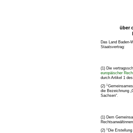
über 
Das Land Baden-Wü
Staatsvertrag:
(1) Die vertragss
europäischer Rech
durch Artikel 1 d
1
(2)
Gemeinsames 
die Bezeichnung 
Sachsen“.
(1) Dem Gemeinsam
Rechtsanwältinnen
1
(2)
Die Erstellung