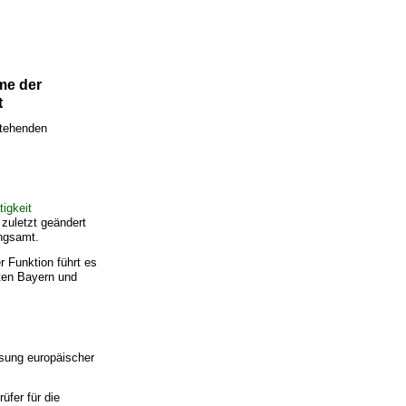
me der
t
stehenden
igkeit
 zuletzt geändert
ngsamt.
er Funktion führt es
ten Bayern und
sung europäischer
üfer für die