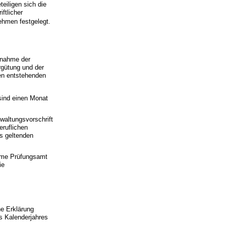
teiligen sich die
ftlicher
ehmen festgelegt.
Abnahme der
rgütung und der
en entstehenden
 sind einen Monat
waltungsvorschrift
ruflichen
s geltenden
same Prüfungsamt
ie
he Erklärung
s Kalenderjahres