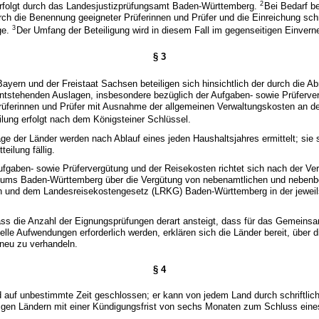
2
rfolgt durch das Landesjustizprüfungsamt Baden-Württemberg.
Bei Bedarf be
ch die Benennung geeigneter Prüferinnen und Prüfer und die Einreichung schri
3
ge.
Der Umfang der Beteiligung wird in diesem Fall im gegenseitigen Einvern
§ 3
Bayern und der Freistaat Sachsen beteiligen sich hinsichtlich der durch die 
ntstehenden Auslagen, insbesondere bezüglich der Aufgaben- sowie Prüferve
rüferinnen und Prüfer mit Ausnahme der allgemeinen Verwaltungskosten an d
ilung erfolgt nach dem Königsteiner Schlüssel.
räge der Länder werden nach Ablauf eines jeden Haushaltsjahres ermittelt; sie
eilung fällig.
ufgaben- sowie Prüfervergütung und der Reisekosten richtet sich nach der Ver
riums Baden-Württemberg über die Vergütung von nebenamtlichen und nebenbe
en und dem Landesreisekostengesetz (LRKG) Baden-Württemberg in der jeweil
dass die Anzahl der Eignungsprüfungen derart ansteigt, dass für das Gemein
elle Aufwendungen erforderlich werden, erklären sich die Länder bereit, über d
 neu zu verhandeln.
§ 4
rd auf unbestimmte Zeit geschlossen; er kann von jedem Land durch schriftlic
igen Ländern mit einer Kündigungsfrist von sechs Monaten zum Schluss eine