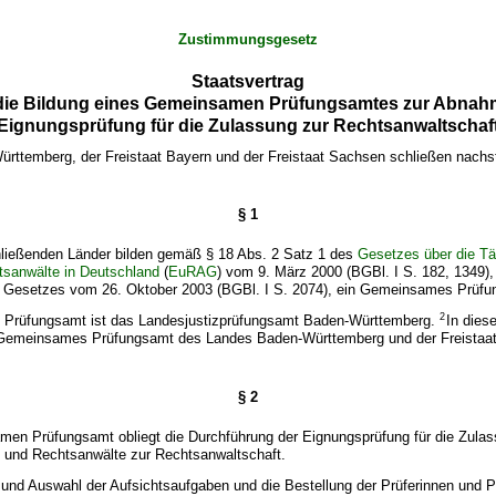
Zustimmungsgesetz
Staatsvertrag
die Bildung eines Gemeinsamen Prüfungsamtes zur Abnah
Eignungsprüfung für die Zulassung zur Rechtsanwaltschaf
rttemberg, der Freistaat Bayern und der Freistaat Sachsen schließen nach
§ 1
chließenden Länder bilden gemäß § 18 Abs. 2 Satz 1 des
Gesetzes über die Tät
tsanwälte in Deutschland
(
EuRAG
) vom 9. März 2000 (BGBl. I S. 182, 1349),
es Gesetzes vom 26. Oktober 2003 (BGBl. I S. 2074), ein Gemeinsames Prüfu
2
Prüfungsamt ist das Landesjustizprüfungsamt Baden-Württemberg.
In dies
„Gemeinsames Prüfungsamt des Landes Baden-Württemberg und der Freistaa
§ 2
en Prüfungsamt obliegt die Durchführung der Eignungsprüfung für die Zulas
 und Rechtsanwälte zur Rechtsanwaltschaft.
 und Auswahl der Aufsichtsaufgaben und die Bestellung der Prüferinnen und Pr