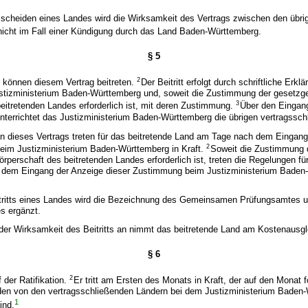
scheiden eines Landes wird die Wirksamkeit des Vertrags zwischen den übri
 nicht im Fall einer Kündigung durch das Land Baden-Württemberg.
§ 5
2
 können diesem Vertrag beitreten.
Der Beitritt erfolgt durch schriftliche Erklä
tizministerium Baden-Württemberg und, soweit die Zustimmung der gesetz
3
eitretenden Landes erforderlich ist, mit deren Zustimmung.
Über den Eingan
 unterrichtet das Justizministerium Baden-Württemberg die übrigen vertragssc
n dieses Vertrags treten für das beitretende Land am Tage nach dem Eingang
2
 beim Justizministerium Baden-Württemberg in Kraft.
Soweit die Zustimmung 
perschaft des beitretenden Landes erforderlich ist, treten die Regelungen fü
dem Eingang der Anzeige dieser Zustimmung beim Justizministerium Baden-
eitritts eines Landes wird die Bezeichnung des Gemeinsamen Prüfungsamtes
s ergänzt.
der Wirksamkeit des Beitritts an nimmt das beitretende Land am Kostenausgle
§ 6
2
 der Ratifikation.
Er tritt am Ersten des Monats in Kraft, der auf den Monat f
nden von den vertragsschließenden Ländern bei dem Justizministerium Baden
1
ind.