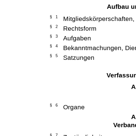
Aufbau u
§ 1
Mitgliedskörperschaften,
§ 2
Rechtsform
§ 3
Aufgaben
§ 4
Bekanntmachungen, Dien
§ 5
Satzungen
Verfassu
A
§ 6
Organe
A
Verban
§ 7