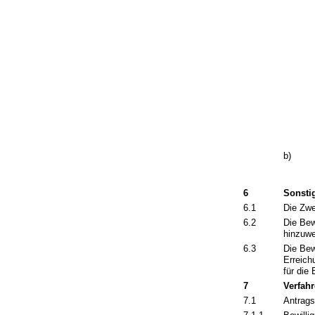
b)
6
Sonst
6.1
Die Zwe
6.2
Die Bew
hinzuwe
6.3
Die Bew
Erreich
für die
7
Verfah
7.1
Antrags