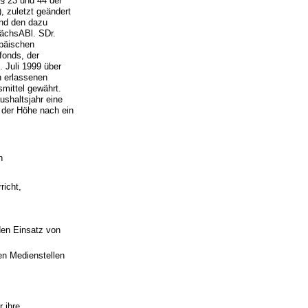
§ 23 und 44 der
 zuletzt geändert
und den dazu
ächsABl. SDr.
opäischen
fonds, der
 Juli 1999 über
n erlassenen
mittel gewährt.
ushaltsjahr eine
 der Höhe nach ein
n
richt,
den Einsatz von
en Medienstellen
 ihre