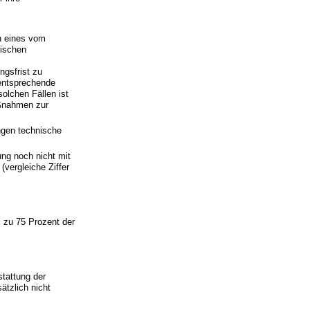
n eines vom
sischen
ngsfrist zu
kentsprechende
olchen Fällen ist
aßnahmen zur
ängen technische
ung noch nicht mit
vergleiche Ziffer
s zu 75 Prozent der
tattung der
ätzlich nicht