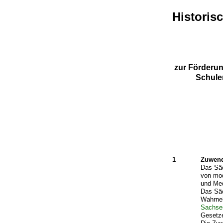
Historis
zur Förderun
Schule
1
Zuwend
Das Säc
von mod
und Med
Das Säc
Wahrneh
Sachse
Gesetz