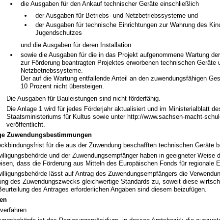
die Ausgaben für den Ankauf technischer Geräte einschließlich
der Ausgaben für Betriebs- und Netzbetriebssysteme und
der Ausgaben für technische Einrichtungen zur Wahrung des Kin
Jugendschutzes
und die Ausgaben für deren Installation
sowie die Ausgaben für die in das Projekt aufgenommene Wartung d
zur Förderung beantragten Projektes erworbenen technischen Geräte 
Netzbetriebssysteme.
Der auf die Wartung entfallende Anteil an den zuwendungsfähigen G
10 Prozent nicht übersteigen.
Die Ausgaben für Bauleistungen sind nicht förderfähig.
Die Anlage 1 wird für jedes Förderjahr aktualisiert und im Ministerialblatt 
Staatsministeriums für Kultus sowie unter http://www.sachsen-macht-schu
veröffentlicht.
ige Zuwendungsbestimmungen
ckbindungsfrist für die aus der Zuwendung beschafften technischen Geräte be
illigungsbehörde und der Zuwendungsempfänger haben in geeigneter Weise d
isen, dass die Förderung aus Mitteln des Europäischen Fonds für regionale En
illigungsbehörde lässt auf Antrag des Zuwendungsempfängers die Verwendun
ung des Zuwendungszwecks gleichwertige Standards zu, soweit diese wirtscha
 Beurteilung des Antrages erforderlichen Angaben sind diesem beizufügen.
ren
verfahren