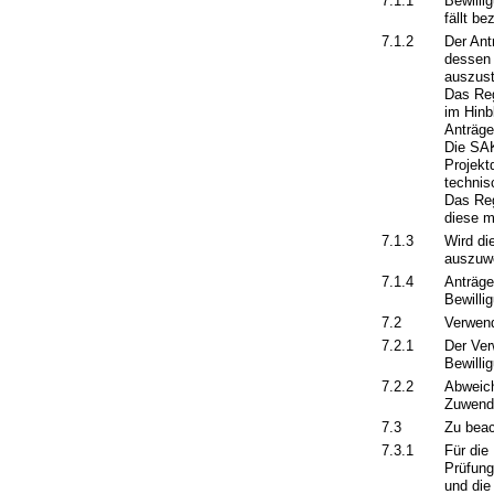
7.1.1
Bewilli
fällt b
7.1.2
Der Ant
dessen 
auszust
Das Reg
im Hinb
Anträge
Die SAK
Projekt
technis
Das Reg
diese m
7.1.3
Wird di
auszuw
7.1.4
Anträge
Bewilli
7.2
Verwen
7.2.1
Der Ver
Bewilli
7.2.2
Abweich
Zuwendu
7.3
Zu beac
7.3.1
Für die
Prüfung
und die