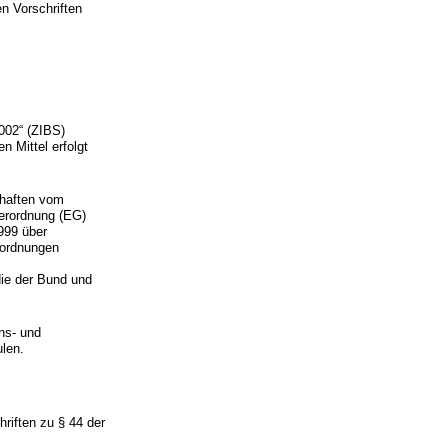
en Vorschriften
002“ (ZIBS)
 Mittel erfolgt
chaften vom
Verordnung (EG)
999 über
rordnungen
die der Bund und
ns- und
len.
hriften zu § 44 der