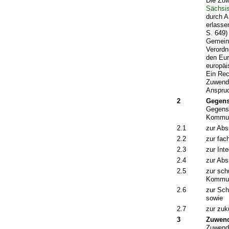
Die Zuw
Sächsi
durch A
erlass
S. 649)
Gemeins
Verordn
den Eur
europäi
Ein Rec
Zuwendu
Anspru
2
Gegens
Gegenst
Kommuni
2.1
zur Abs
2.2
zur fac
2.3
zur Int
2.4
zur Abs
2.5
zur sch
Kommuni
2.6
zur Sch
sowie
2.7
zur zuk
3
Zuwen
Zuwendu