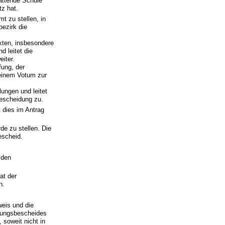
attende Schule
tz hat.
t zu stellen, in
ezirk die
kten, insbesondere
d leitet die
iter.
fung, der
 einem Votum zur
ungen und leitet
escheidung zu.
t dies im Antrag
de zu stellen. Die
escheid.
 den
at der
n.
eis und die
dungsbescheides
soweit nicht in