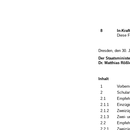
8
In-Kraf
Diese Fö
Dresden, den 30. 
Der Staatsministe
Dr. Matthias Rößl
Inhalt
1
Vorbem
2
Schular
2.1
Empfehl
2.1.1
Einzüg
2.1.2
Zweizü
2.1.3
Zwei- u
2.2
Empfehl
2.2.1
Zweizüg