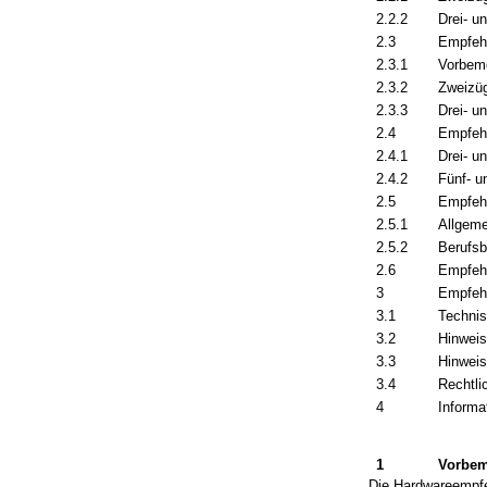
2.2.2
Drei- u
2.3
Empfehl
2.3.1
Vorbem
2.3.2
Zweizüg
2.3.3
Drei- u
2.4
Empfeh
2.4.1
Drei- u
2.4.2
Fünf- 
2.5
Empfehl
2.5.1
Allgeme
2.5.2
Berufsb
2.6
Empfeh
3
Empfeh
3.1
Techni
3.2
Hinweis
3.3
Hinweis
3.4
Rechtli
4
Informa
1
Vorbe
Die Hardwareempfe