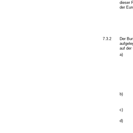
dieser F
der Eur
7.3.2
Der Bun
aufgele
auf der
a)
b)
c)
d)