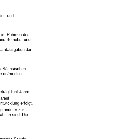
der- und
er im Rahmen des
und Betriebs- und
esamtausgaben darf
des Sächsischen
le.de/medios
trägt fünf Jahre.
arauf
twicklung erfolgt.
g anderer zur
ftlich sind. Die