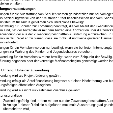
tellen erhalten.
ungsvoraussetzungen
ngen für die Ausstattung von Schulen werden grundsätzlich nur bei Vorliege
is beziehungsweise von der Kreisfreien Stadt beschlossenen und vom Säch
inisterium für Kultus gebilligten Schulnetzplanes bewilligt.
sstattung für Schulen zur Förderung beantragt, die vor Ablauf der Zweckbindu
en sind, hat der Antragsteller mit dem Antrag eine Konzeption über die zwec
erwendung der aus der Zuwendung beschafften Ausstattung einzureichen. In s
hnik in der Regel so zu planen, dass sie mobil ist und keine größeren Baum
tion erfordert.
ngen für ein Vorhaben werden nur bewilligt, wenn sie bei freien Internetzug
tungen zur Wahrung des Kinder- und Jugendschutzes vorsehen.
wendung für ein Vorhaben wird nur bewilligt, wenn zum Zeitpunkt der Bewillig
führung begonnen oder der vorzeitige Maßnahmebeginn genehmigt worden ist (
d Umfang, Höhe der Zuwendung
endung wird als Projektförderung gewährt.
endung erfolgt als Anteilfinanzierung begrenzt auf einen Höchstbetrag von bi
ngsfähigen öffentlichen Ausgaben.
endung wird als nicht rückzahlbarer Zuschuss gewährt.
ungsgrundlage
Zuwendungsfähig sind, sofern mit der aus der Zuwendung beschafften Auss
in Anlage 1 dieser Richtlinie aufgeführte maximale Ausstattungsgrad grunds
überschritten wird,