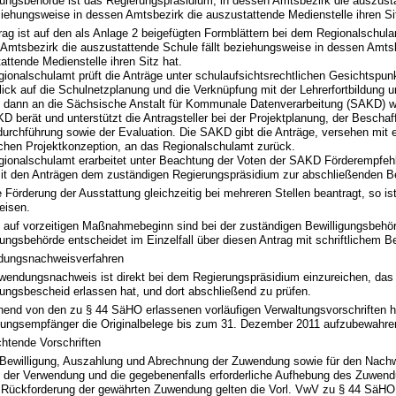
gungsbehörde ist das Regierungspräsidium, in dessen Amtsbezirk die auszust
eziehungsweise in dessen Amtsbezirk die auszustattende Medienstelle ihren Si
rag ist auf den als Anlage 2 beigefügten Formblättern bei dem Regionalschulam
Amtsbezirk die auszustattende Schule fällt beziehungsweise in dessen Amtsb
attende Medienstelle ihren Sitz hat.
ionalschulamt prüft die Anträge unter schulaufsichtsrechtlichen Gesichtspun
lick auf die Schulnetzplanung und die Verknüpfung mit der Lehrerfortbildung un
 dann an die Sächsische Anstalt für Kommunale Datenverarbeitung (SAKD) we
D berät und unterstützt die Antragsteller bei der Projektplanung, der Beschaf
durchführung sowie der Evaluation. Die SAKD gibt die Anträge, versehen mit
chen Projektkonzeption, an das Regionalschulamt zurück.
ionalschulamt erarbeitet unter Beachtung der Voten der SAKD Förderempfehl
it den Anträgen dem zuständigen Regierungspräsidium zur abschließenden B
e Förderung der Ausstattung gleichzeitig bei mehreren Stellen beantragt, so is
eisen.
 auf vorzeitigen Maßnahmebeginn sind bei der zuständigen Bewilligungsbehör
gungsbehörde entscheidet im Einzelfall über diesen Antrag mit schriftlichem B
dungsnachweisverfahren
wendungsnachweis ist direkt bei dem Regierungspräsidium einzureichen, das
gungsbescheid erlassen hat, und dort abschließend zu prüfen.
end von den zu § 44 SäHO erlassenen vorläufigen Verwaltungsvorschriften h
ngsempfänger die Originalbelege bis zum 31. Dezember 2011 aufzubewahre
htende Vorschriften
 Bewilligung, Auszahlung und Abrechnung der Zuwendung sowie für den Nachw
 der Verwendung und die gegebenenfalls erforderliche Aufhebung des Zuwen
 Rückforderung der gewährten Zuwendung gelten die Vorl. VwV zu § 44 SäHO, 