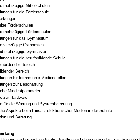
nd mehrzügige Mittelschulen
ungen für die Förderschule
erkungen
ige Förderschulen
nd mehrzügige Förderschulen
lungen für das Gymnasium
nd vierzügige Gymnasien
und mehrzügige Gymnasien
ungen für die berufsbildende Schule
inbildender Bereich
ildender Bereich
lungen für kommunale Medienstellen
lungen zur Beschaffung
sche Mindestparameter
e zur Hardware
e für die Wartung und Systembetreuung
che Aspekte beim Einsatz elektronischer Medien in der Schule
tion und Beratung
merkung
hlungen sind Grundlage für die Bewilligungsbehörden bei der Entscheidung ü