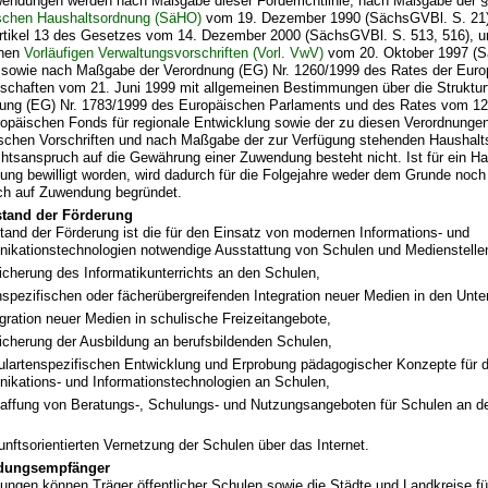
endungen werden nach Maßgabe dieser Förderrichtlinie, nach Maßgabe der §
schen Haushaltsordnung (SäHO)
vom 19. Dezember 1990 (SächsGVBl. S. 21),
rtikel 13 des Gesetzes vom 14. Dezember 2000 (SächsGVBl. S. 513, 516), 
enen
Vorläufigen Verwaltungsvorschriften (Vorl. VwV)
vom 20. Oktober 1997 (S
 sowie nach Maßgabe der Verordnung (EG) Nr. 1260/1999 des Rates der Eur
chaften vom 21. Juni 1999 mit allgemeinen Bestimmungen über die Struktur
ung (EG) Nr. 1783/1999 des Europäischen Parlaments und des Rates vom 12.
opäischen Fonds für regionale Entwicklung sowie der zu diesen Verordnunge
schen Vorschriften und nach Maßgabe der zur Verfügung stehenden Haushalts
htsanspruch auf die Gewährung einer Zuwendung besteht nicht. Ist für ein Ha
ng bewilligt worden, wird dadurch für die Folgejahre weder dem Grunde noch
ch auf Zuwendung begründet.
tand der Förderung
and der Förderung ist die für den Einsatz von modernen Informations- und
kationstechnologien notwendige Ausstattung von Schulen und Medienstelle
icherung des Informatikunterrichts an den Schulen,
hspezifischen oder fächerübergreifenden Integration neuer Medien in den Unter
egration neuer Medien in schulische Freizeitangebote,
icherung der Ausbildung an berufsbildenden Schulen,
ulartenspezifischen Entwicklung und Erprobung pädagogischer Konzepte für 
kations- und Informationstechnologien an Schulen,
affung von Beratungs-, Schulungs- und Nutzungsangeboten für Schulen an d
unftsorientierten Vernetzung der Schulen über das Internet.
dungsempfänger
ngen können Träger öffentlicher Schulen sowie die Städte und Landkreise für