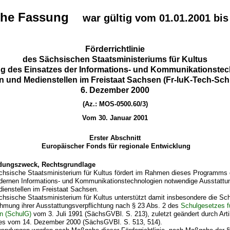
che Fassung
war gültig vom 01.01.2001 bis
Förderrichtlinie
des Sächsischen Staatsministeriums für Kultus
g des Einsatzes der Informations- und Kommunikationste
n und Medienstellen im Freistaat Sachsen (Fr-IuK-Tech-Sch
6. Dezember 2000
(Az.: MOS-0500.60/3)
Vom 30. Januar 2001
Erster Abschnitt
Europäischer Fonds für regionale Entwicklung
ungszweck, Rechtsgrundlage
hsische Staatsministerium für Kultus fördert im Rahmen dieses Programms d
ernen Informations- und Kommunikationstechnologien notwendige Ausstattu
ienstellen im Freistaat Sachsen.
hsische Staatsministerium für Kultus unterstützt damit insbesondere die Schu
mung ihrer Ausstattungsverpflichtung nach § 23 Abs. 2 des
Schulgesetzes fü
n (SchulG)
vom 3. Juli 1991 (SächsGVBl. S. 213), zuletzt geändert durch Arti
es vom 14. Dezember 2000 (SächsGVBl. S. 513, 514).