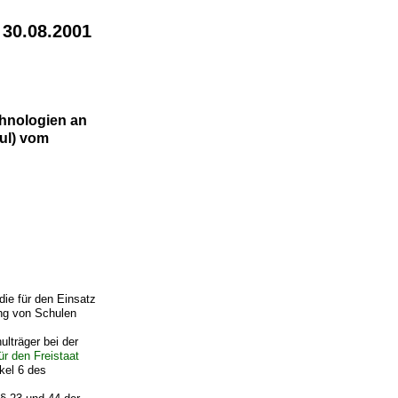
 30.08.2001
chnologien an
ul) vom
ie für den Einsatz
ng von Schulen
lträger bei der
r den Freistaat
kel 6 des