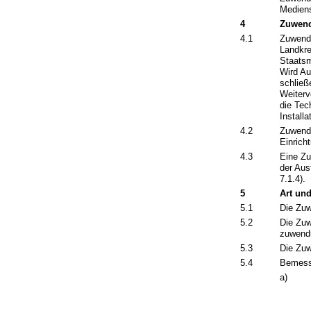
Mediens
4
Zuwend
4.1
Zuwendu
Landkre
Staatsm
Wird Au
schließ
Weiterv
die Tec
Installa
4.2
Zuwendu
Einrich
4.3
Eine Zu
der Aus
7.1.4).
5
Art un
5.1
Die Zuw
5.2
Die Zuw
zuwendu
5.3
Die Zuw
5.4
Bemess
a)