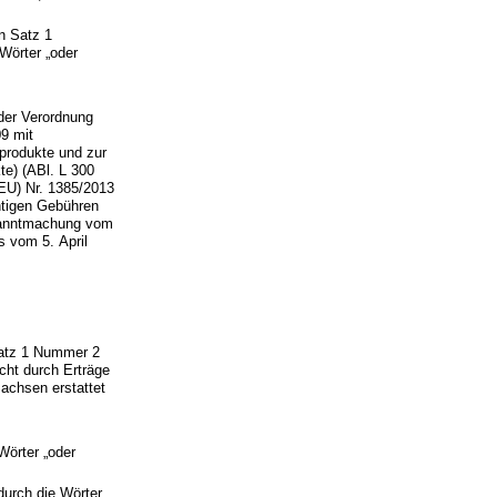
n Satz 1
Wörter „oder
 der Verordnung
9 mit
nprodukte und zur
te) (ABl. L 300
(EU) Nr. 1385/2013
htigen Gebühren
kanntmachung vom
s vom 5. April
 Satz 1 Nummer 2
icht durch Erträge
achsen erstattet
Wörter „oder
durch die Wörter