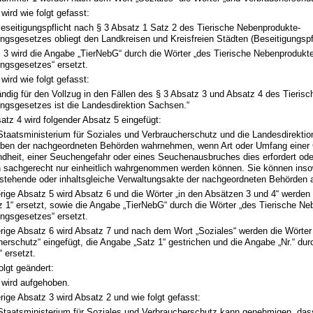
wird wie folgt gefasst:
Beseitigungspflicht nach § 3 Absatz 1 Satz 2 des Tierische Nebenprodukte-
ngsgesetzes obliegt den Landkreisen und Kreisfreien Städten (Beseitigungspfl
 3 wird die Angabe „TierNebG“ durch die Wörter „des Tierische Nebenprodukt
ungsgesetzes“ ersetzt.
wird wie folgt gefasst:
ändig für den Vollzug in den Fällen des § 3 Absatz 3 und Absatz 4 des Tieris
ungsgesetzes ist die Landesdirektion Sachsen.“
tz 4 wird folgender Absatz 5 eingefügt:
 Staatsministerium für Soziales und Verbraucherschutz und die Landesdirekt
aben der nachgeordneten Behörden wahrnehmen, wenn Art oder Umfang einer G
ndheit, einer Seuchengefahr oder eines Seuchenausbruches dies erfordert od
 sachgerecht nur einheitlich wahrgenommen werden können. Sie können inso
stehende oder inhaltsgleiche Verwaltungsakte der nachgeordneten Behörden 
rige Absatz 5 wird Absatz 6 und die Wörter „in den Absätzen 3 und 4“ werden
z 1“ ersetzt, sowie die Angabe „TierNebG“ durch die Wörter „des Tierische N
ungsgesetzes“ ersetzt.
erige Absatz 6 wird Absatz 7 und nach dem Wort „Soziales“ werden die Wörter
erschutz“ eingefügt, die Angabe „Satz 1“ gestrichen und die Angabe „Nr.“ du
 ersetzt.
olgt geändert:
 wird aufgehoben.
rige Absatz 3 wird Absatz 2 und wie folgt gefasst:
 Staatsministerium für Soziales und Verbraucherschutz kann genehmigen, dass