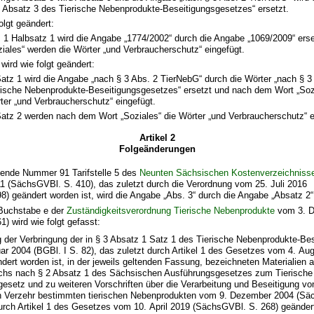
3 Absatz 3 des Tierische Nebenprodukte-Beseitigungsgesetzes“ ersetzt.
olgt geändert:
z 1 Halbsatz 1 wird die Angabe „1774/2002“ durch die Angabe „1069/2009“ er
iales“ werden die Wörter „und Verbraucherschutz“ eingefügt.
wird wie folgt geändert:
Satz 1 wird die Angabe „nach § 3 Abs. 2 TierNebG“ durch die Wörter „nach § 3
rische Nebenprodukte-Beseitigungsgesetzes“ ersetzt und nach dem Wort „Soz
ter „und Verbraucherschutz“ eingefügt.
Satz 2 werden nach dem Wort „Soziales“ die Wörter „und Verbraucherschutz“ e
Artikel 2
Folgeänderungen
ufende Nummer 91 Tarifstelle 5 des
Neunten Sächsischen Kostenverzeichniss
1 (SächsGVBl. S. 410), das zuletzt durch die Verordnung vom 25. Juli 2016
) geändert worden ist, wird die Angabe „Abs. 3“ durch die Angabe „Absatz 2“ 
Buchstabe e der
Zuständigkeitsverordnung Tierische Nebenprodukte
vom 3. D
) wird wie folgt gefasst:
der Verbringung der in § 3 Absatz 1 Satz 1 des Tierische Nebenprodukte-Be
r 2004 (BGBl. I S. 82), das zuletzt durch Artikel 1 des Gesetzes vom 4. Au
dert worden ist, in der jeweils geltenden Fassung, bezeichneten Materialien 
chs nach § 2 Absatz 1 des Sächsischen Ausführungsgesetzes zum Tierische
esetz und zu weiteren Vorschriften über die Verarbeitung und Beseitigung von
 Verzehr bestimmten tierischen Nebenprodukten vom 9. Dezember 2004 (Säc
urch Artikel 1 des Gesetzes vom 10. April 2019 (SächsGVBl. S. 268) geändert