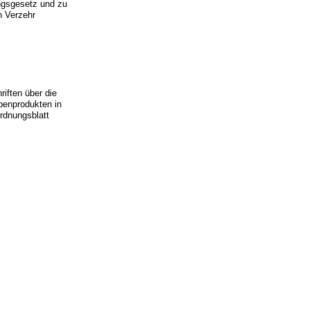
ngsgesetz und zu
n Verzehr
iften über die
benprodukten in
rdnungsblatt