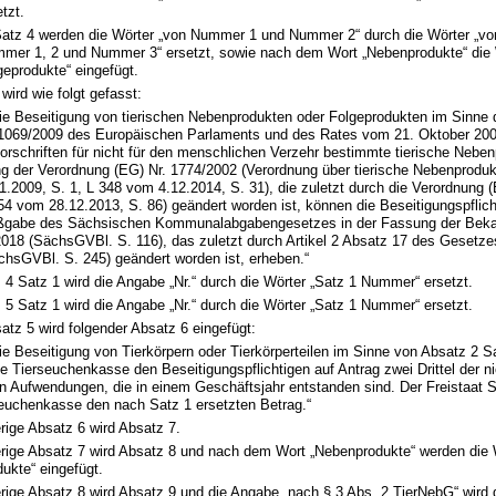
etzt.
Satz 4 werden die Wörter „von Nummer 1 und Nummer 2“ durch die Wörter „vo
mer 1, 2 und Nummer 3“ ersetzt, sowie nach dem Wort „Nebenprodukte“ die 
geprodukte“ eingefügt.
wird wie folgt gefasst:
 die Beseitigung von tierischen Nebenprodukten oder Folgeprodukten im Sinne
 1069/2009 des Europäischen Parlaments und des Rates vom 21. Oktober 200
orschriften für nicht für den menschlichen Verzehr bestimmte tierische Nebe
g der Verordnung (EG) Nr. 1774/2002 (Verordnung über tierische Nebenproduk
.2009, S. 1, L 348 vom 4.12.2014, S. 31), die zuletzt durch die Verordnung 
54 vom 28.12.2013, S. 86) geändert worden ist, können die Beseitigungspflic
gabe des Sächsischen Kommunalabgabengesetzes in der Fassung der Be
2018 (SächsGVBl. S. 116), das zuletzt durch Artikel 2 Absatz 17 des Gesetze
chsGVBl. S. 245) geändert worden ist, erheben.“
 4 Satz 1 wird die Angabe „Nr.“ durch die Wörter „Satz 1 Nummer“ ersetzt.
 5 Satz 1 wird die Angabe „Nr.“ durch die Wörter „Satz 1 Nummer“ ersetzt.
tz 5 wird folgender Absatz 6 eingefügt:
die Beseitigung von Tierkörpern oder Tierkörperteilen im Sinne von Absatz 2
ie Tierseuchenkasse den Beseitigungspflichtigen auf Antrag zwei Drittel der n
n Aufwendungen, die in einem Geschäftsjahr entstanden sind. Der Freistaat S
seuchenkasse den nach Satz 1 ersetzten Betrag.“
rige Absatz 6 wird Absatz 7.
erige Absatz 7 wird Absatz 8 und nach dem Wort „Nebenprodukte“ werden die 
ukte“ eingefügt.
rige Absatz 8 wird Absatz 9 und die Angabe „nach § 3 Abs. 2 TierNebG“ wird 