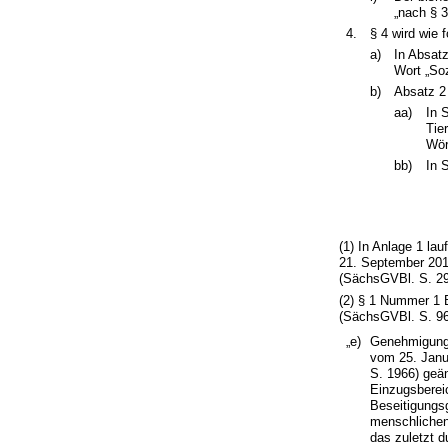
„nach § 
4.
§ 4 wird wie f
a)
In Absat
Wort „Soz
b)
Absatz 2 
aa)
In 
Tie
Wör
bb)
In 
(1) In Anlage 1 la
21. September 201
(SächsGVBl. S. 298
(2) § 1 Nummer 1 
(SächsGVBl. S. 961
„e)
Genehmigung 
vom 25. Janua
S. 1966) geän
Einzugsberei
Beseitigungsg
menschlichen
das zuletzt d