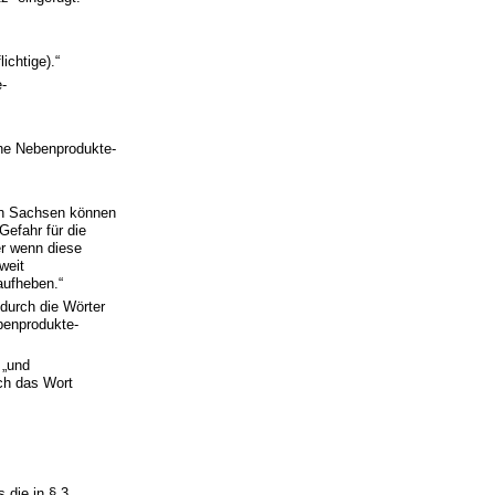
ichtige).“
e-
che Nebenprodukte-
ion Sachsen können
efahr für die
er wenn diese
weit
aufheben.“
 durch die Wörter
ebenprodukte-
 „und
rch das Wort
 die in § 3