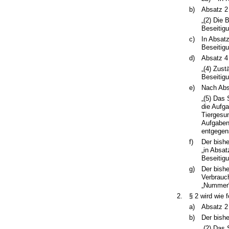
b)
Absatz 2 
„(2) Die 
Beseitigu
c)
In Absatz
Beseitig
d)
Absatz 4 
„(4) Zust
Beseitig
e)
Nach Absa
„(5) Das
die Aufg
Tiergesu
Aufgaben
entgegen
f)
Der bishe
„in Absat
Beseitig
g)
Der bish
Verbrauch
„Nummer“
2.
§ 2 wird wie f
a)
Absatz 2
b)
Der bishe
„(2) Das