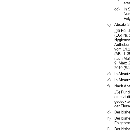
ers
dd)
In 
Num
Fol
c)
Absatz 3 
„(3) Für
(EG) Nr.
Hygienev
Aufhebun
vom 14.11
(ABl. L 3
nach Maß
9. März 
2019 (Sä
d)
In Absatz
e)
In Absatz
f)
Nach Absa
„(6) Für 
ersetzt d
gedeckte
der Tier
g)
Der bishe
h)
Der bish
Folgeprod
i)
Der bishe