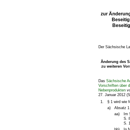
zur Änderun
Beseitig
Beseiti
Der Sächsische La
Änderung des S
zu weiteren Vor
Das
Sächsische A
Vorschriften über 
Nebenprodukten
vo
27. Januar 2012 (S
1.
§ 1 wird wie f
a)
Absatz 1 
aa)
Im 
S. 
S. 
bb)
In 