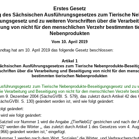
Erstes Gesetz
g des Sächsischen Ausführungsgesetzes zum Tierische Ne
ungsgesetz und zu weiteren Vorschriften über die Verarbe
gung von nicht für den menschlichen Verzehr bestimmten ti
Nebenprodukten
Vom 10. April 2019
ndtag hat am 10. April 2019 das folgende Gesetz beschlossen:
Artikel 1
ächsischen Ausführungsgesetzes zum Tierische Nebenprodukte-Beseiti
schriften über die Verarbeitung und Beseitigung von nicht für den mens
bestimmten tierischen Nebenprodukten
usführungsgesetz zum Tierische Nebenprodukte-Beseitigungsgesetz und zu w
die Verarbeitung und Beseitigung von nicht für den menschlichen Verzehr best
m 9. Dezember 2004 (SächsGVBl. S. 579), das zuletzt durch Artikel 42 de
ächsGVBl. S. 130) geändert worden ist, wird wie folgt geändert:
olgt geändert:
wird wie folgt geändert:
Satzteil vor Nummer 1 wird die Angabe „(TierNebG)“ gestrichen und nach der 
82)“ werden die Wörter „, das zuletzt durch Artikel 1 des Gesetzes vom 4. Au
1966) geändert worden ist,“ eingefügt.
Nummer 1 werden nach dem Wort „Soziales“ die Wörter „und Verbraucherschutz