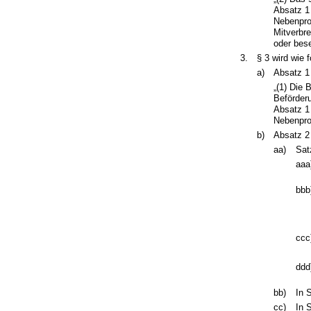
Absatz 1
Nebenpro
Mitverbr
oder bese
3.
§ 3 wird wie f
a)
Absatz 1 
„(1) Die
Beförder
Absatz 1
Nebenpro
b)
Absatz 2 
aa)
Sat
aaa
bbb
ccc
ddd
bb)
In 
cc)
In 