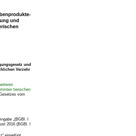
benprodukte-
itung und
erischen
gungsgesetz und
chlichen Verzehr
eiteren
immten tierischen
s Gesetzes vom
Angabe „(BGBl. I
gust 2016 (BGBl. I
“ eingefügt.