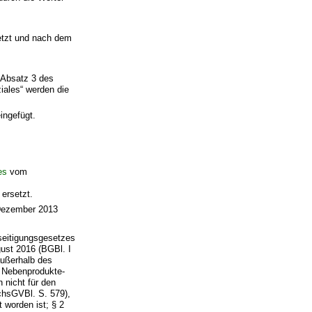
setzt und nach dem
 Absatz 3 des
iales“ werden die
ingefügt.
es
vom
ersetzt.
ezember 2013
seitigungsgesetzes
gust 2016 (BGBl. I
außerhalb des
 Nebenprodukte-
 nicht für den
hsGVBl. S. 579),
 worden ist; § 2