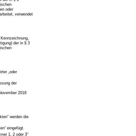
rischen
gen oder
rbeitet, verwendet
, Kennzeichnung,
igung) der in § 3
rischen
rter „oder
ssung der
 November 2018
ten“ werden die
en“ eingefügt.
mer 1, 2 oder 3“