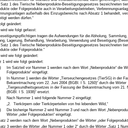
 Satz 1 des Tierische Nebenprodukte-Beseitigungsgesetzes bezeichneten tie
dukte oder Folgeprodukte auch in Verarbeitungsbetrieben, Verbrennungsanla
ennungsanlagen außerhalb des Einzugsbereichs nach Absatz 1 behandelt, vera
itigt werden dürfen.“
olgt geändert:
wird wie folgt gefasst:
 Beseitigungspflichtigen tragen die Aufwendungen für die Abholung, Sammlung
ung, Lagerung, Behandlung, Verarbeitung, Verwendung und Beseitigung (Beseit
 Satz 1 des Tierische Nebenprodukte-Beseitigungsgesetzes bezeichneten tie
dukte oder Folgeprodukte.“
wird wie folgt geändert:
z 1 wird wie folgt geändert:
)
Im Satzteil vor Nummer 1 werden nach dem Wort „Nebenprodukte“ die Wö
Folgeprodukte“ eingefügt.
)
In Nummer 1 werden die Wörter „Tierseuchengesetzes (TierSG) in der Fa
Bekanntmachung vom 22. Juni 2004 (BGBl. I S. 1260)“ durch die Wörter
„Tiergesundheitsgesetzes in der Fassung der Bekanntmachung vom 21.
(BGBl. I S. 1938)“ ersetzt.
)
Nach Nummer 1 wird folgende Nummer 2 eingefügt:
„2.
Tierkörpern oder Tierkörperteilen von frei lebendem Wild,“
)
Die bisherige Nummer 2 wird Nummer 3 und nach dem Wort „Nebenproduk
Wörter „oder Folgeprodukten“ eingefügt.
Satz 2 werden nach dem Wort „Nebenprodukten“ die Wörter „oder Folgeprodukt
Satz 3 werden die Wörter „der Nummer 1 oder 2“ durch die Wörter „Satz 1 Num