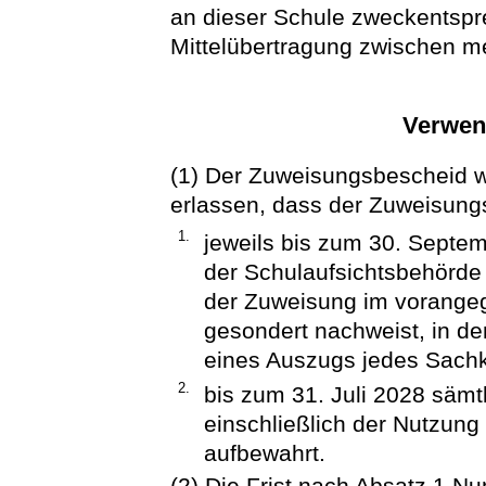
an dieser Schule zweckentsp
Mittelübertragung zwischen m
Verwen
(1) Der Zuweisungsbescheid 
erlassen, dass der Zuweisun
1.
jeweils bis zum 30. Septe
der Schulaufsichtsbehörd
der Zuweisung im vorangeg
gesondert nachweist, in dem
eines Auszugs jedes Sachk
2.
bis zum 31. Juli 2028 säm
einschließlich der Nutzung
aufbewahrt.
(2) Die Frist nach Absatz 1 N