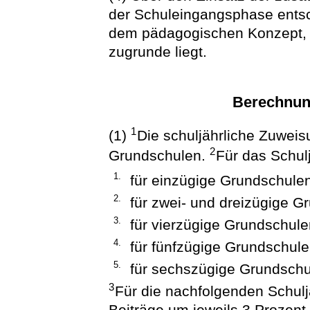
der Schuleingangsphase entsc
dem pädagogischen Konzept, d
zugrunde liegt.
Berechnun
1
(1)
Die schuljährliche Zuweisu
2
Grundschulen.
Für das Schul
1.
für einzügige Grundschule
2.
für zwei- und dreizügige G
3.
für vierzügige Grundschule
4.
für fünfzügige Grundschule
5.
für sechszügige Grundschu
3
Für die nachfolgenden Schul
Beiträge um jeweils 3 Proze