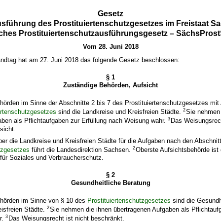
Gesetz
usführung des Prostituiertenschutzgesetzes im Freistaat S
ches Prostituiertenschutzausführungsgesetz – SächsPro
Vom 28. Juni 2018
ndtag hat am 27. Juni 2018 das folgende Gesetz beschlossen:
§ 1
Zuständige Behörden, Aufsicht
hörden im Sinne der Abschnitte 2 bis 7 des Prostituiertenschutzgesetzes m
2
ertenschutzgesetzes
sind die Landkreise und Kreisfreien Städte.
Sie nehmen 
3
aben als Pflichtaufgaben zur Erfüllung nach Weisung wahr.
Das Weisungsrech
sicht.
ber die Landkreise und Kreisfreien Städte für die Aufgaben nach den Abschnit
2
tzgesetzes
führt die Landesdirektion Sachsen.
Oberste Aufsichtsbehörde ist
für Soziales und Verbraucherschutz.
§ 2
Gesundheitliche Beratung
hörden im Sinne von § 10 des
Prostituiertenschutzgesetzes
sind die Gesundh
2
isfreien Städte.
Sie nehmen die ihnen übertragenen Aufgaben als Pflichtaufg
3
r.
Das Weisungsrecht ist nicht beschränkt.