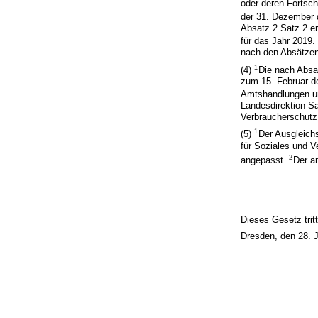
oder deren Fortsch
der 31. Dezember 
Absatz 2 Satz 2 er
für das Jahr 2019
nach den Absätzen
1
(4)
Die nach Absat
zum 15. Februar d
Amtshandlungen un
Landesdirektion S
Verbraucherschutz
1
(5)
Der Ausgleichs
für Soziales und V
2
angepasst.
Der a
Dieses Gesetz trit
Dresden, den 28. 