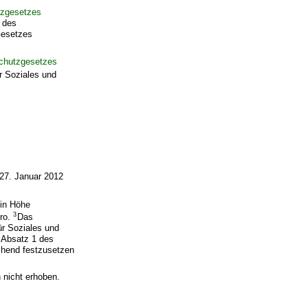
tzgesetzes
 des
Gesetzes
schutzgesetzes
r Soziales und
27. Januar 2012
 in Höhe
3
uro.
Das
ür Soziales und
 Absatz 1 des
chend festzusetzen
nicht erhoben.