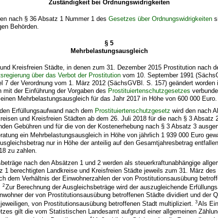
Zuständigkeit bei Ordnungswidrigkeiten
den nach § 36 Absatz 1 Nummer 1 des
Gesetzes über Ordnungswidrigkeiten
s
gen Behörden.
§ 5
Mehrbelastungsausgleich
 und Kreisfreien Städte, in denen zum 31. Dezember 2015 Prostitution nach 
regierung über das Verbot der Prostitution
vom 10. September 1991 (SächsGV
kel 7 der Verordnung vom 1. März 2012 (SächsGVBl. S. 157) geändert worden i
den mit der Einführung der Vorgaben des
Prostituiertenschutzgesetzes
verbunde
 einen Mehrbelastungsausgleich für das Jahr 2017 in Höhe von 600 000 Euro.
nden Erfüllungsaufwand nach dem
Prostituiertenschutzgesetz
wird den nach A
reisen und Kreisfreien Städten ab dem 26. Juli 2018 für die nach § 3 Absatz 
nden Gebühren und für die von der Kostenerhebung nach § 3 Absatz 3 aus
ratung ein Mehrbelastungsausgleich in Höhe von jährlich 1 939 000 Euro gew
Ausgleichsbetrag nur in Höhe der anteilig auf den Gesamtjahresbetrag entfall
18 zu zahlen.
sbeträge nach den Absätzen 1 und 2 werden als steuerkraftunabhängige allg
z 1 berechtigten Landkreise und Kreisfreien Städte jeweils zum 31. März des 
ch dem Verhältnis der Einwohnerzahlen der von Prostitutionsausübung betrof
2
.
Zur Berechnung der Ausgleichsbeträge wird der auszugleichende Erfüllung
wohner der von Prostitutionsausübung betroffenen Städte dividiert und der Q
3
jeweiligen, von Prostitutionsausübung betroffenen Stadt multipliziert.
Als Ei
tzes gilt die vom Statistischen Landesamt aufgrund einer allgemeinen Zählu