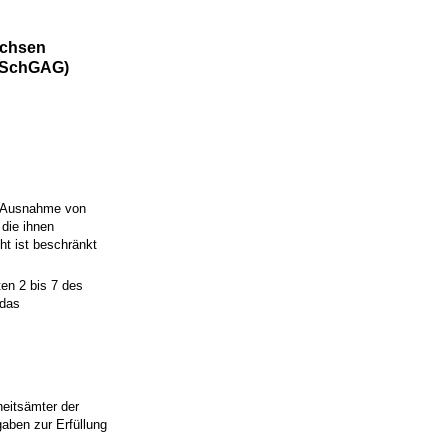
achsen
stSchGAG)
it Ausnahme von
die ihnen
t ist beschränkt
ten 2 bis 7 des
 das
eitsämter der
aben zur Erfüllung