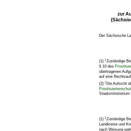
zur A
(Sächsis
Der Sächsische La
1
(1)
Zuständige Be
§ 10 des
Prostitui
übertragenen Aufg
auf eine Rechtsauf
1
(2)
Die Aufsicht ü
Prostituiertenschu
Staatsministerium 
1
(1)
Zuständige Be
Landkreise und Kre
nach Weisung wah