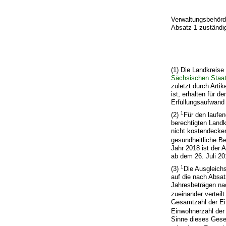
Verwaltungsbehör
Absatz 1 zuständi
(1) Die Landkreise
Sächsischen Staats
zuletzt durch Arti
ist, erhalten für 
Erfüllungsaufwand
1
(2)
Für den laufe
berechtigten Landk
nicht kostendecke
gesundheitliche Be
Jahr 2018 ist der 
ab dem 26. Juli 20
1
(3)
Die Ausgleich
auf die nach Absat
Jahresbeträgen na
zueinander verteilt
Gesamtzahl der Ein
Einwohnerzahl der 
Sinne dieses Gese