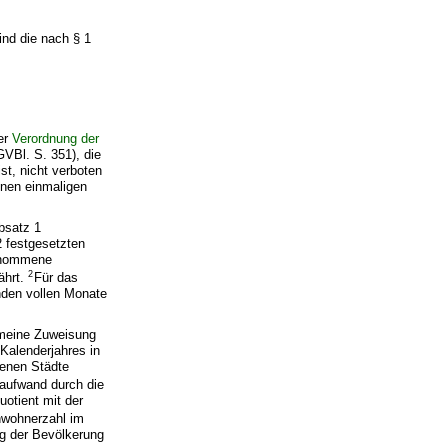
ind die nach § 1
der
Verordnung der
Bl. S. 351), die
st, nicht verboten
nen einmaligen
bsatz 1
2 festgesetzten
genommene
2
ährt.
Für das
enden vollen Monate
emeine Zuweisung
Kalenderjahres in
fenen Städte
saufwand durch die
uotient mit der
nwohnerzahl im
ng der Bevölkerung