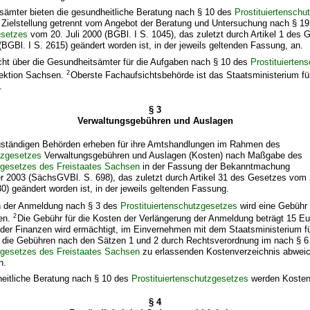
tsämter bieten die gesundheitliche Beratung nach § 10 des
Prostituiertenschu
r Zielstellung getrennt vom Angebot der Beratung und Untersuchung nach § 19
esetzes
vom 20. Juli 2000 (BGBl. I S. 1045), das zuletzt durch Artikel 1 des 
(BGBl. I S. 2615) geändert worden ist, in der jeweils geltenden Fassung, an.
cht über die Gesundheitsämter für die Aufgaben nach § 10 des
Prostituierten
2
rektion Sachsen.
Oberste Fachaufsichtsbehörde ist das Staatsministerium fü
.
§ 3
Verwaltungsgebühren und Auslagen
zuständigen Behörden erheben für ihre Amtshandlungen im Rahmen des
tzgesetzes
Verwaltungsgebühren und Auslagen (Kosten) nach Maßgabe des
gesetzes des Freistaates Sachsen
in der Fassung der Bekanntmachung
 2003 (SächsGVBl. S. 698), das zuletzt durch Artikel 31 des Gesetzes vom 
) geändert worden ist, in der jeweils geltenden Fassung.
n der Anmeldung nach § 3 des
Prostituiertenschutzgesetzes
wird eine Gebühr
2
ben.
Die Gebühr für die Kosten der Verlängerung der Anmeldung beträgt 15 E
 der Finanzen wird ermächtigt, im Einvernehmen mit dem Staatsministerium f
 die Gebühren nach den Sätzen 1 und 2 durch Rechtsverordnung im nach § 6
gesetzes des Freistaates Sachsen
zu erlassenden Kostenverzeichnis abwei
n.
heitliche Beratung nach § 10 des
Prostituiertenschutzgesetzes
werden Kosten 
§ 4