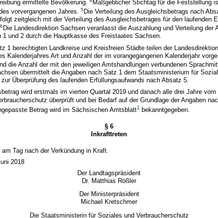
4
reibung ermittelte Bevölkerung.
Maßgeblicher Stichtag für die Feststellung is
5
des vorvergangenen Jahres.
Die Verteilung des Ausgleichsbetrags nach Abs
folgt zeitgleich mit der Verteilung des Ausgleichsbetrages für den laufenden 
6
.
Die Landesdirektion Sachsen veranlasst die Auszahlung und Verteilung der 
 1 und 2 durch die Hauptkasse des Freistaates Sachsen.
z 1 berechtigten Landkreise und Kreisfreien Städte teilen der Landesdirekti
es Kalenderjahres Art und Anzahl der im vorangegangenen Kalenderjahr vo
d die Anzahl der mit den jeweiligen Amtshandlungen verbundenen Sprachmit
achsen übermittelt die Angaben nach Satz 1 dem Staatsministerium für Sozia
 zur Überprüfung des laufenden Erfüllungsaufwands nach Absatz 5.
betrag wird erstmals im vierten Quartal 2019 und danach alle drei Jahre vom
erbraucherschutz überprüft und bei Bedarf auf der Grundlage der Angaben na
1
ngepasste Betrag wird im Sächsischen Amtsblatt
bekanntgegeben.
§ 6
Inkrafttreten
t am Tag nach der Verkündung in Kraft.
Juni 2018
Der Landtagspräsident
Dr. Matthias Rößler
Der Ministerpräsident
Michael Kretschmer
Die Staatsministerin für Soziales und Verbraucherschutz