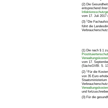
(2) Die Gesundhei
entsprechend ihre
Infektionsschutzg
vom 17. Juli 2017 
1
(3)
Die Fachaufsi
führt die Landesdi
Verbraucherschutz
(1) Die nach § 1 
Prostituiertenschu
Verwaltungskosten
vom 17. September
(SächsGVBl. S. 130
1
(2)
Für die Koste
von 35 Euro erho
Staatsministerium
Verbraucherschutz
Verwaltungskosten
und fortzuschreibe
(3) Für die gesund