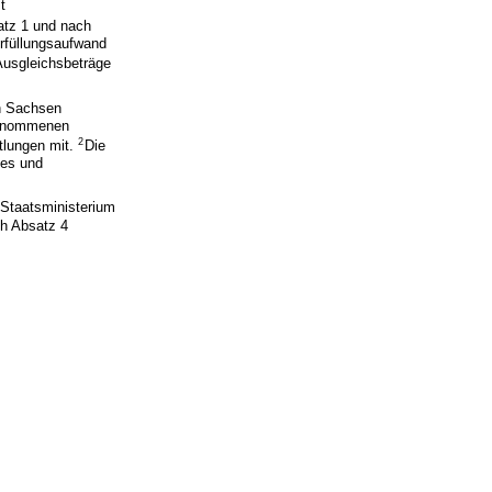
t
atz 1 und nach
Erfüllungsaufwand
Ausgleichsbeträge
on Sachsen
rgenommenen
2
tlungen mit.
Die
les und
 Staatsministerium
ch Absatz 4