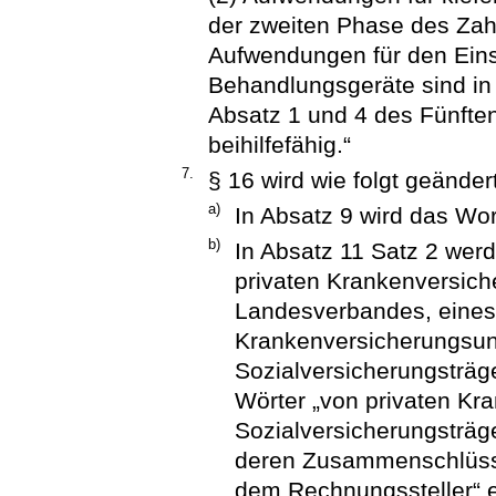
der zweiten Phase des Zah
Aufwendungen für den Einsat
Behandlungsgeräte sind i
Absatz 1 und 4 des Fünfte
beihilfefähig.“
7.
§ 16 wird wie folgt geändert
a)
In Absatz 9 wird das Wor
b)
In Absatz 11 Satz 2 wer
privaten Krankenversich
Landesverbandes, eines
Krankenversicherungsu
Sozialversicherungsträge
Wörter „von privaten K
Sozialversicherungsträg
deren Zusammenschlüsse
dem Rechnungssteller“ e