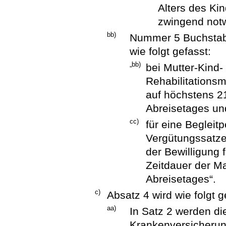
Alters des Ki
zwingend notw
bb)
Nummer 5 Buchstab
wie folgt gefasst:
„bb)
bei Mutter-Kind-
Rehabilitation
auf höchstens 2
Abreisetages un
cc)
für eine Begleit
Vergütungssatzes
der Bewilligung 
Zeitdauer der M
Abreisetages“.
c)
Absatz 4 wird wie folgt g
aa)
In Satz 2 werden di
Krankenversicherun