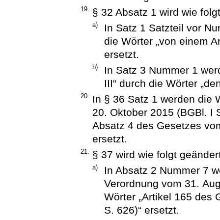
19.
§ 32 Absatz 1 wird wie folg
a)
In Satz 1 Satzteil vor N
die Wörter „von einem A
ersetzt.
b)
In Satz 3 Nummer 1 werde
III“ durch die Wörter „de
20.
In § 36 Satz 1 werden die 
20. Oktober 2015 (BGBl. I S
Absatz 4 des Gesetzes vom 
ersetzt.
21.
§ 37 wird wie folgt geändert
a)
In Absatz 2 Nummer 7 we
Verordnung vom 31. Augu
Wörter „Artikel 165 des
S. 626)“ ersetzt.