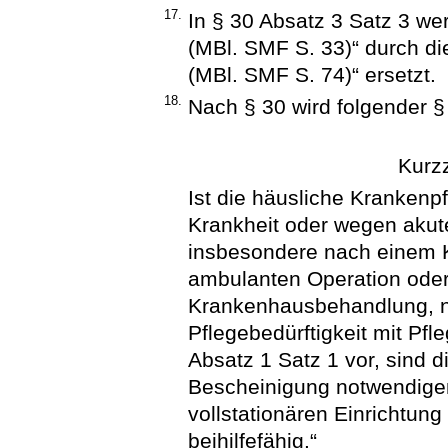
17.
In § 30 Absatz 3 Satz 3 w
(MBl. SMF S. 33)“ durch d
(MBl. SMF S. 74)“ ersetzt.
18.
Nach § 30 wird folgender §
Kurz
Ist die häusliche Krankenp
Krankheit oder wegen akut
insbesondere nach einem K
ambulanten Operation oder
Krankenhausbehandlung, ni
Pflegebedürftigkeit mit Pf
Absatz 1 Satz 1 vor, sind 
Bescheinigung notwendigen
vollstationären Einrichtun
beihilfefähig.“