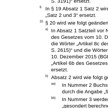
S. 3191)“ ersetzt.
9.
In § 19 Absatz 1 Satz 2 wi
„Satz 2 und 3“ ersetzt.
10.
§ 20 wird wie folgt geändert
a)
In Absatz 1 Satzteil vor
des Gesetzes vom 10. D
die Wörter „Artikel 8c d
S. 2615)“ und die Wörte
10. Dezember 2015 (BGBl
„Artikel 6b des Gesetzes
ersetzt.
b)
Absatz 2 wird wie folgt g
aa)
In Nummer 2 Buchst
durch die Angabe „5
bb)
In Nummer 3 werden
„gesondert berechne