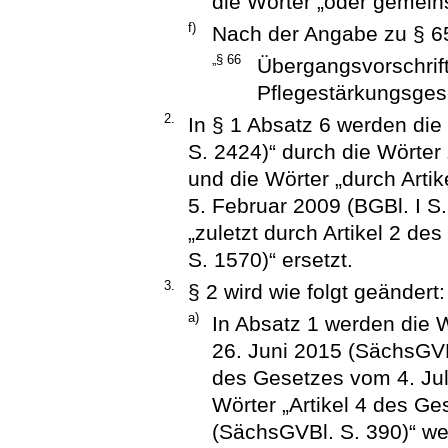
die Wörter „oder gemein
f)
Nach der Angabe zu § 65
„§ 66
Übergangsvorschrift
Pflegestärkungsges
2.
In § 1 Absatz 6 werden die
S. 2424)“ durch die Wörter 
und die Wörter „durch Arti
5. Februar 2009 (BGBl. I S
„zuletzt durch Artikel 2 de
S. 1570)“ ersetzt.
3.
§ 2 wird wie folgt geändert:
a)
In Absatz 1 werden die 
26. Juni 2015 (SächsGVBl
des Gesetzes vom 4. Jul
Wörter „Artikel 4 des G
(SächsGVBl. S. 390)“ wer