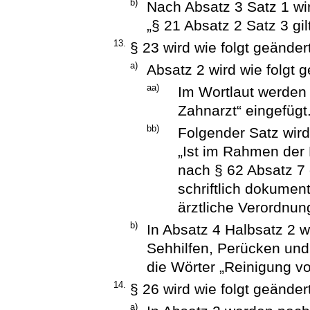
b)
Nach Absatz 3 Satz 1 wir
„§ 21 Absatz 2 Satz 3 gi
13.
§ 23 wird wie folgt geändert
a)
Absatz 2 wird wie folgt 
aa)
Im Wortlaut werden 
Zahnarzt“ eingefügt
bb)
Folgender Satz wird
„Ist im Rahmen der 
nach § 62 Absatz 7 
schriftlich dokument
ärztliche Verordnun
b)
In Absatz 4 Halbsatz 2 w
Sehhilfen, Perücken und
die Wörter „Reinigung von
14.
§ 26 wird wie folgt geändert
a)