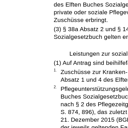
des Elften Buches Sozialge
private oder soziale Pflege
Zuschüsse erbringt.
(3) § 38a Absatz 2 und § 1
Sozialgesetzbuch gelten e
Leistungen zur sozia
(1) Auf Antrag sind beihilfe
1.
Zuschüsse zur Kranken-
Absatz 1 und 4 des Elft
2.
Pflegeunterstützungsgel
Buches Sozialgesetzbuch
nach § 2 des Pflegezeit
S. 874, 896), das zuletz
21. Dezember 2015 (BGBl
der jeweils geltenden F