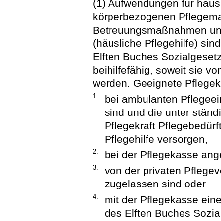
(1) Aufwendungen für häusl
körperbezogenen Pflegema
Betreuungsmaßnahmen und 
(häusliche Pflegehilfe) sin
Elften Buches Sozialgese
beihilfefähig, soweit sie v
werden. Geeignete Pflegekr
1.
bei ambulanten Pflegeein
sind und die unter ständ
Pflegekraft Pflegebedürf
Pflegehilfe versorgen,
2.
bei der Pflegekasse ange
3.
von der privaten Pflegev
zugelassen sind oder
4.
mit der Pflegekasse ein
des Elften Buches Sozi