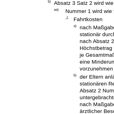
b)
Absatz 3 Satz 2 wird wie
aa)
Nummer 1 wird wie f
„1.
Fahrtkosten
a)
nach Maßgabe
stationär dur
nach Absatz 2
Höchstbetrag 
je Gesamtmaß
eine Minderun
vorzunehmen i
b)
der Eltern anl
stationären R
Absatz 2 Num
untergebracht
nach Maßgabe
ärztlicher Be