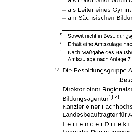
– als Leiter einer berufl
– als Leiter eines Gymn
– am Sächsischen Bildun
___________________
1)
Soweit nicht in Besoldungs
2)
Erhält eine Amtszulage nac
3)
Nach Maßgabe des Haushalt
Amtszulage nach Anlage 7 
e)
Die Besoldungsgruppe A 1
„Bes
Direktor einer Regionals
1) 2)
Bildungsagentur
Kanzler einer Fachhoch
Landesbeauftragter für 
L e i t e n d e r D i r e k t
Leitender Regierungsdir