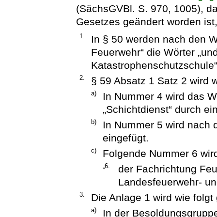
(SächsGVBl. S. 970, 1005), das
Gesetzes geändert worden ist, 
1.
In § 50 werden nach den Wö
Feuerwehr“ die Wörter „un
Katastrophenschutzschule“
2.
§ 59 Absatz 1 Satz 2 wird w
a)
In Nummer 4 wird das W
„Schichtdienst“ durch e
b)
In Nummer 5 wird nach d
eingefügt.
c)
Folgende Nummer 6 wird
„6.
der Fachrichtung Feu
Landesfeuerwehr- un
3.
Die Anlage 1 wird wie folgt
a)
In der Besoldungsgruppe