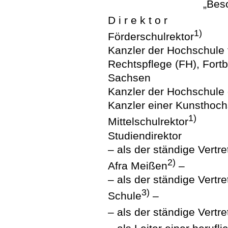
„Bes
D i r e k t o r
1)
Förderschulrektor
Kanzler der Hochschule f
Rechtspflege (FH), Fort
Sachsen
Kanzler der Hochschule 
Kanzler einer Kunsthoc
1)
Mittelschulrektor
Studiendirektor
– als der ständige Vertr
2)
Afra Meißen
–
– als der ständige Vertre
3)
Schule
–
– als der ständige Vert