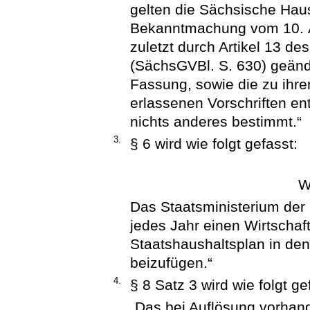
gelten die Sächsische Hau
Bekanntmachung vom 10. Ap
zuletzt durch Artikel 13 
(SächsGVBl. S. 630) geände
Fassung, sowie die zu ihr
erlassenen Vorschriften en
nichts anderes bestimmt.“
3.
§ 6 wird wie folgt gefasst:
W
Das Staatsministerium der 
jedes Jahr einen Wirtschaf
Staatshaushaltsplan in den
beizufügen.“
4.
§ 8 Satz 3 wird wie folgt ge
„Das bei Auflösung vorha