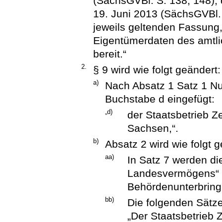
(SächsGVBl. S. 138, 148),
19. Juni 2013 (SächsGVBl. 
jeweils geltenden Fassung,
Eigentümerdaten des amtl
bereit.“
2.
§ 9 wird wie folgt geändert:
a)
Nach Absatz 1 Satz 1 N
Buchstabe d eingefügt:
„d)
der Staatsbetrieb 
Sachsen,“.
b)
Absatz 2 wird wie folgt g
aa)
In Satz 7 werden di
Landesvermögens“ 
Behördenunterbringu
bb)
Die folgenden Sätz
„Der Staatsbetrieb