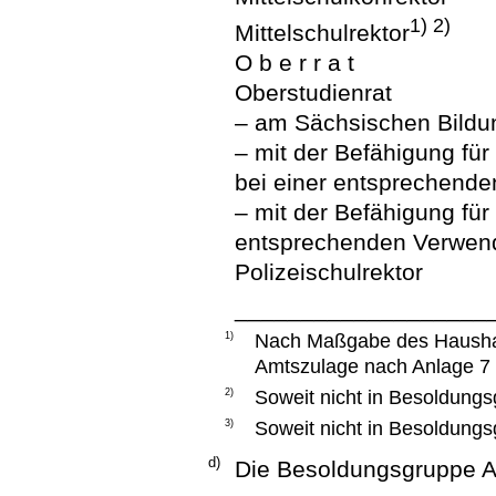
1) 2)
Mittelschulrektor
O b e r r a t
Oberstudienrat
– am Sächsischen Bildun
– mit der Befähigung fü
bei einer entsprechend
– mit der Befähigung fü
entsprechenden Verwen
Polizeischulrektor
___________________
1)
Nach Maßgabe des Haushalt
Amtszulage nach Anlage 7 
2)
Soweit nicht in Besoldungs
3)
Soweit nicht in Besoldungs
d)
Die Besoldungsgruppe A 1