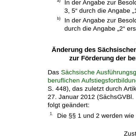
a)
In der Angabe zur Besol
3, 5“ durch die Angabe „1
b)
In der Angabe zur Besol
durch die Angabe „2“ ers
Änderung des Sächsische
zur Förderung der ber
Das
Sächsische Ausführungsg
beruflichen Aufstiegsfortbildu
S. 448), das zuletzt durch Ar
27. Januar 2012 (SächsGVBl. S
folgt geändert:
1.
Die §§ 1 und 2 werden wie f
Zus