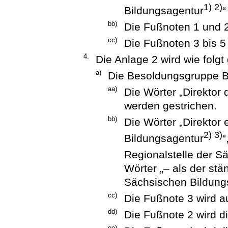
1) 2)
Bildungsagentur
“
bb)
Die Fußnoten 1 und 
cc)
Die Fußnoten 3 bis 5
4.
Die Anlage 2 wird wie folgt
a)
Die Besoldungsgruppe B 
aa)
Die Wörter „Direktor 
werden gestrichen.
bb)
Die Wörter „Direktor 
2) 3)
Bildungsagentur
“
Regionalstelle der S
Wörter „– als der stä
Sächsischen Bildungs
cc)
Die Fußnote 3 wird 
dd)
Die Fußnote 2 wird d
ee)