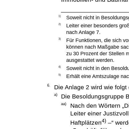
___________________
1)
Soweit nicht in Besoldungs
2)
Leiter einer besonders gro
nach Anlage 7.
3)
Für Funktionen, die sich 
können nach Maßgabe sach
zu 30 Prozent der Stellen 
ausgestattet werden.
4)
Soweit nicht in den Besold
5)
Erhält eine Amtszulage nac
6.
Die Anlage 2 wird wie folgt
a)
Die Besoldungsgruppe B 
aa)
Nach den Wörtern „Dir
Leiter einer Justizvo
4)
Haftplätzen
–“ werd