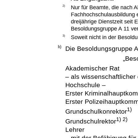
2)
Nur für Beamte, die nach A
Fachhochschulausbildung ei
dreijährige Dienstzeit seit 
Besoldungsgruppe A 11 ver
3)
Soweit nicht in der Besold
b)
Die Besoldungsgruppe A 1
„Bes
Akademischer Rat
– als wissenschaftlicher 
Hochschule –
Erster Kriminalhauptko
Erster Polizeihauptkomm
1)
Grundschulkonrektor
1) 2)
Grundschulrektor
Lehrer
– mit der Befähigung fü