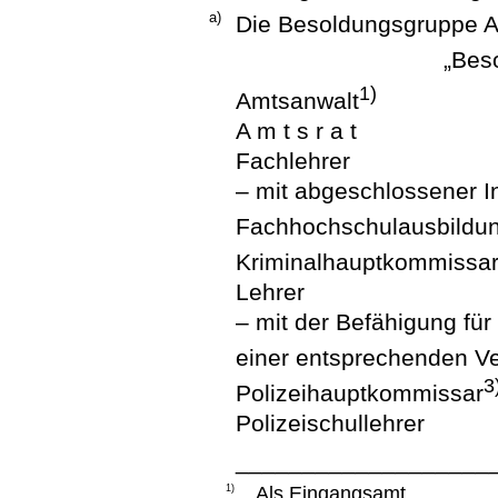
a)
Die Besoldungsgruppe A 1
„Bes
1)
Amtsanwalt
A m t s r a t
Fachlehrer
– mit abgeschlossener I
Fachhochschulausbildu
Kriminalhauptkommissa
Lehrer
– mit der Befähigung fü
einer entsprechenden 
3
Polizeihauptkommissar
Polizeischullehrer
___________________
1)
Als Eingangsamt.