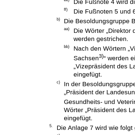
Die Fußnote 4 wird d
ff)
Die Fußnoten 5 und 
b)
Die Besoldungsgruppe B 
aa)
Die Wörter „Direktor
werden gestrichen.
bb)
Nach den Wörtern „Vi
3)
Sachsen
“ werden e
„Vizepräsident des L
eingefügt.
c)
In der Besoldungsgrupp
„Präsident der Landesun
Gesundheits- und Veter
Wörter „Präsident des L
eingefügt.
5.
Die Anlage 7 wird wie folgt