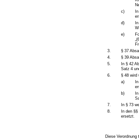
Ne
c)
In
er
d)
In
Wo
e)
Fo
„(
Fr
3.
§ 37 Absa
4.
§ 39 Absa
5.
In § 42 A
Satz 4 und
6.
§ 48 wird 
a)
In
er
b)
In
Sa
7.
In § 73 w
8.
In den §§
ersetzt.
Diese Verordnung t