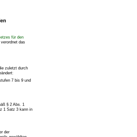
len
etzes für den
 verordnet das
ie zuletzt durch
eändert:
stufen 7 bis 9 und
mäß § 2 Abs. 1
z 1 Satz 3 kann in
er der
weils gewählten