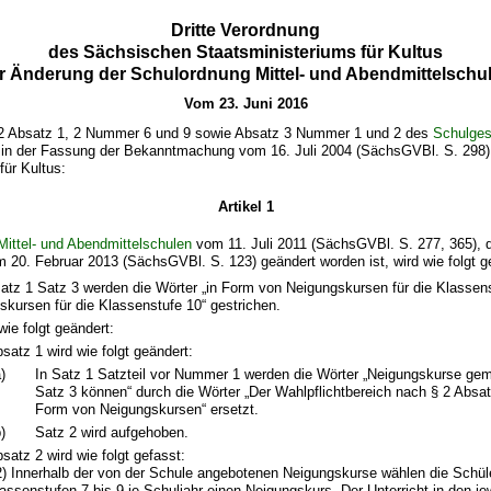
Dritte Verordnung
des Sächsischen Staatsministeriums für Kultus
r Änderung der Schulordnung Mittel- und Abendmittelschu
Vom 23. Juni 2016
2 Absatz 1, 2 Nummer 6 und 9 sowie Absatz 3 Nummer 1 und 2 des
Schulges
in der Fassung der Bekanntmachung vom 16. Juli 2004 (SächsGVBl. S. 298)
für Kultus:
Artikel 1
ittel- und Abendmittelschulen
vom 11. Juli 2011 (SächsGVBl. S. 277, 365), d
 20. Februar 2013 (SächsGVBl. S. 123) geändert worden ist, wird wie folgt g
satz 1 Satz 3 werden die Wörter „in Form von Neigungskursen für die Klassen
gskursen für die Klassenstufe 10“ gestrichen.
wie folgt geändert:
satz 1 wird wie folgt geändert:
)
In Satz 1 Satzteil vor Nummer 1 werden die Wörter „Neigungskurse ge
Satz 3 können“ durch die Wörter „Der Wahlpflichtbereich nach § 2 Absat
Form von Neigungskursen“ ersetzt.
)
Satz 2 wird aufgehoben.
satz 2 wird wie folgt gefasst:
2) Innerhalb der von der Schule angebotenen Neigungskurse wählen die Schül
assenstufen 7 bis 9 je Schuljahr einen Neigungskurs. Der Unterricht in den je