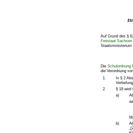
zu
Auf Grund des § 6
Freistaat Sachsen
Staatsministerium 
Die
Schulordnung M
die Verordnung vom
1.
In § 2 Ab
Vertiefun
2.
§ 18 wird 
a)
Ab
aa
bb
b)
Ab
„(
Kl