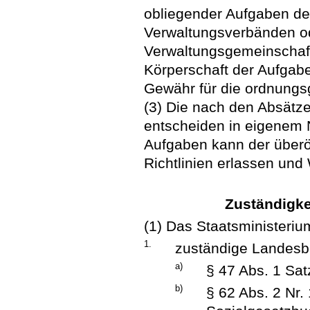
obliegender Aufgaben d
Verwaltungsverbänden od
Verwaltungsgemeinschaf
Körperschaft der Aufgab
Gewähr für die ordnungs
(3) Die nach den Absätz
entscheiden in eigenem 
Aufgaben kann der überör
Richtlinien erlassen und
Zuständigk
(1) Das Staatsministerium
1.
zuständige Landes
a)
§ 47 Abs. 1 Sat
b)
§ 62 Abs. 2 Nr