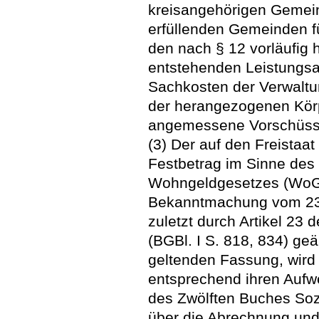
kreisangehörigen Gemei
erfüllenden Gemeinden f
den nach § 12 vorläufig hi
entstehenden Leistungs
Sachkosten der Verwaltun
der herangezogenen Körp
angemessene Vorschüsse
(3) Der auf den Freistaa
Festbetrag im Sinne des 
Wohngeldgesetzes (WoGG
Bekanntmachung vom 23. 
zuletzt durch Artikel 23
(BGBl. I S. 818, 834) geä
geltenden Fassung, wird a
entsprechend ihren Aufw
des Zwölften Buches Soz
über die Abrechnung und