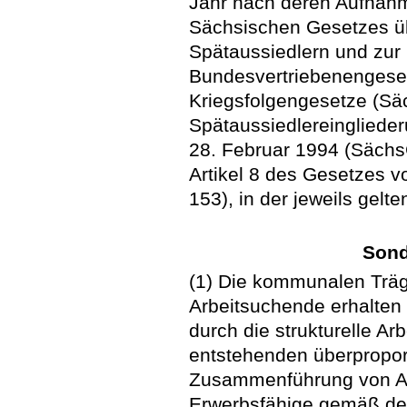
Jahr nach deren Aufnah
Sächsischen Gesetzes üb
Spätaussiedlern und zur
Bundesvertriebenengese
Kriegsfolgengesetze (Sä
Spätaussiedlereinglied
28. Februar 1994 (SächsG
Artikel 8 des Gesetzes 
153), in der jeweils gelt
Sond
(1) Die kommunalen Träg
Arbeitsuchende erhalten
durch die strukturelle Ar
entstehenden überpropor
Zusammenführung von Arb
Erwerbsfähige gemäß de