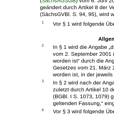
(
SächsAGSGB
) vom 6. Juni 2
geändert durch Artikel 8 der 
(SächsGVBl. S. 94, 95), wird w
1.
Vor § 1 wird folgende Übe
Allgem
2.
In § 1 wird die Angabe „d
vom 2. September 2001 (
worden ist“ durch die Ang
Gesetzes vom 21. März 2
worden ist, in der jeweil
3.
In § 2 wird nach der Ang
zuletzt durch Artikel 10
(BGBl. I S. 1073, 1079) g
geltenden Fassung,“ eing
4.
Vor § 3 wird folgende Übe