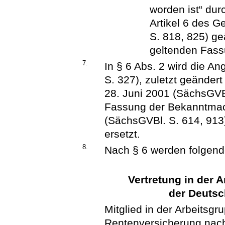
worden ist“ dur
Artikel 6 des G
S. 818, 825) geä
geltenden Fassu
7.
In § 6 Abs. 2 wird die A
S. 327), zuletzt geänder
28. Juni 2001 (SächsGVBl
Fassung der Bekanntma
(SächsGVBl. S. 614, 913)
ersetzt.
8.
Nach § 6 werden folgende
Vertretung in der 
der Deuts
Mitglied in der Arbeitsg
Rentenversicherung nach