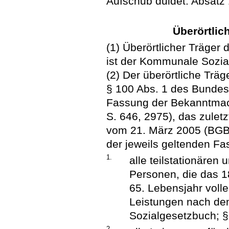
Aufschub duldet. Absatz 
Überörtlich
(1) Überörtlicher Träger 
ist der Kommunale Sozi
(2) Der überörtliche Träg
§ 100 Abs. 1 des Bundes
Fassung der Bekanntmac
S. 646, 2975), das zuletz
vom 21. März 2005 (BGBl.
der jeweils geltenden Fa
1.
alle teilstationären 
Personen, die das 1
65. Lebensjahr voll
Leistungen nach dem
Sozialgesetzbuch; § 
2.