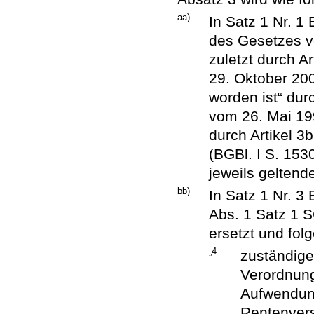
aa)
In Satz 1 Nr. 1 
des Gesetzes v
zuletzt durch A
29. Oktober 200
worden ist“ dur
vom 26. Mai 199
durch Artikel 3
(BGBl. I S. 153
jeweils geltend
bb)
In Satz 1 Nr. 3
Abs. 1 Satz 1 
ersetzt und fo
„4.
zuständige
Verordnung
Aufwendung
Rentenvers