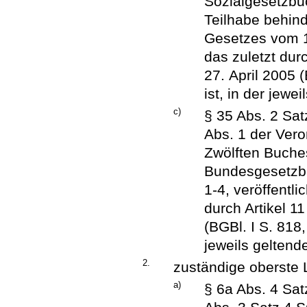
Sozialgesetzbuc
Teilhabe behind
Gesetzes vom 19
das zuletzt dur
27. April 2005 
ist, in der jewe
c)
§ 35 Abs. 2 Sat
Abs. 1 der Ver
Zwölften Buche
Bundesgesetzbla
1-4, veröffentli
durch Artikel 
(BGBl. I S. 818,
jeweils gelten
2.
zuständige oberste
a)
§ 6a Abs. 4 Sat