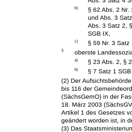
Abs. 3 Satz 4 S
b)
§ 62 Abs. 2 Nr. 
und Abs. 3 Satz
Abs. 3 Satz 2, 
SGB IX,
c)
§ 59 Nr. 3 Satz
3.
oberste Landessozi
a)
§ 23 Abs. 2, § 
b)
§ 7 Satz 1 SGB 
(2) Der Aufsichtsbehörde
bis 116 der Gemeindeord
(SächsGemO) in der Fa
18. März 2003 (SächsGVBl
Artikel 1 des Gesetzes 
geändert worden ist, in 
(3) Das Staatsministerium