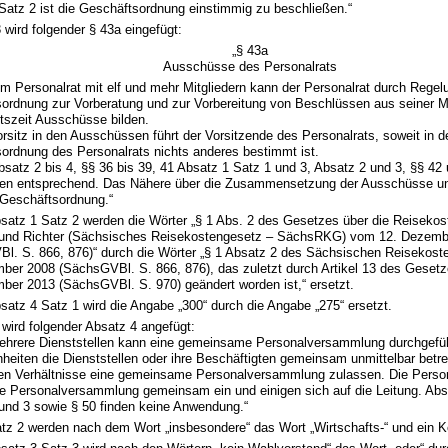
Satz 2 ist die Geschäftsordnung einstimmig zu beschließen.“
 wird folgender § 43a eingefügt:
„§ 43a
Ausschüsse des Personalrats
nem Personalrat mit elf und mehr Mitgliedern kann der Personalrat durch Regel
ordnung zur Vorberatung und zur Vorbereitung von Beschlüssen aus seiner Mi
tszeit Ausschüsse bilden.
orsitz in den Ausschüssen führt der Vorsitzende des Personalrats, soweit in d
ordnung des Personalrats nichts anderes bestimmt ist.
Absatz 2 bis 4, §§ 36 bis 39, 41 Absatz 1 Satz 1 und 3, Absatz 2 und 3, §§ 42
ten entsprechend. Das Nähere über die Zusammensetzung der Ausschüsse un
e Geschäftsordnung.“
bsatz 1 Satz 2 werden die Wörter „§ 1 Abs. 2 des Gesetzes über die Reiseko
und Richter (Sächsisches Reisekostengesetz – SächsRKG) vom 12. Dezemb
l. S. 866, 876)“ durch die Wörter „§ 1 Absatz 2 des Sächsischen Reisekos
ber 2008 (SächsGVBl. S. 866, 876), das zuletzt durch Artikel 13 des Geset
ber 2013 (SächsGVBl. S. 970) geändert worden ist,“ ersetzt.
bsatz 4 Satz 1 wird die Angabe „300“ durch die Angabe „275“ ersetzt.
wird folgender Absatz 4 angefügt:
mehrere Dienststellen kann eine gemeinsame Personalversammlung durchgefüh
heiten die Dienststellen oder ihre Beschäftigten gemeinsam unmittelbar betre
hen Verhältnisse eine gemeinsame Personalversammlung zulassen. Die Perso
ie Personalversammlung gemeinsam ein und einigen sich auf die Leitung. Abs
und 3 sowie § 50 finden keine Anwendung.“
atz 2 werden nach dem Wort „insbesondere“ das Wort „Wirtschafts-“ und ein 