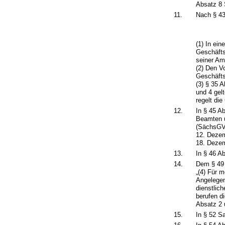
Absatz 8 
11.
Nach § 43
(1) In ei
Geschäfts
seiner Am
(2) Den V
Geschäfts
(3) § 35 
und 4 gel
regelt di
12.
In § 45 A
Beamten 
(SächsGVB
12. Dezem
18. Dezem
13.
In § 46 A
14.
Dem § 49 
„(4) Für 
Angelegen
dienstlic
berufen d
Absatz 2 
15.
In § 52 S