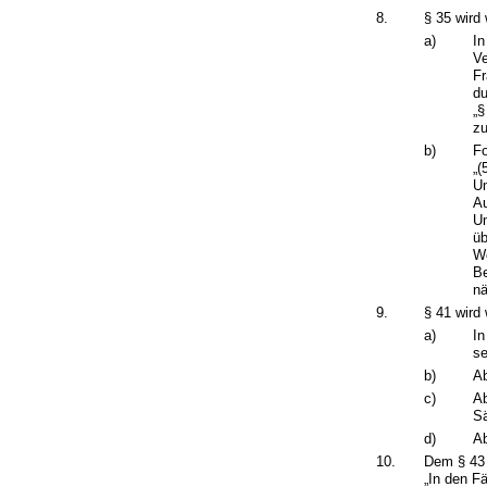
8.
§ 35 wird 
a)
In
Ve
Fr
du
„§
zu
b)
Fo
„(
Um
Au
Um
üb
Wo
Be
nä
9.
§ 41 wird 
a)
In
se
b)
Ab
c)
Ab
Sä
d)
Ab
10.
Dem § 43 
„In den F