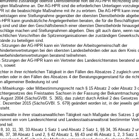
ederführend zuständige oberste Dienstbehörde hört die AG-HPR rechtzeitig un
igten Maßnahme an. Der AG-HPR sind die erforderlichen Unterlagen vorzuleg
R ist die beabsichtigte Maßnahme mit ihr zu erörtern. Die AG-HPR kann inner
beitstagen eine Stellungnahme gegenüber der obersten Dienstbehörde abgebe
G-HPR kann grundsätzliche Angelegenheiten beraten, die für die Beschäftigte
 sind und über den Geschäftsbereich einer obersten Dienstbehörde hinausge
rschläge machen und Stellungnahmen abgeben. Dies gilt auch dann, wenn na
chtlichen Vorschriften die Spitzenorganisationen der zuständigen Gewerksch
bände zu beteiligen sind.
n Sitzungen der AG-HPR kann ein Vertreter der Arbeitsgemeinschaft der
indertenvertretungen bei den obersten Landesbehörden oder aus dem Kreis 
erbehindertenvertretungen beratend teilnehmen.
n Sitzungen der AG-HPR kann ein Vertreter des Landesrichterrates beratend 
n, soweit
chter in ihrer richterlichen Tätigkeit in den Fällen des Absatzes 2 zugleich unm
rden oder in den Fällen des Absatzes 4 der Beratungsgegenstand für die richt
n allgemeiner Bedeutung ist und
n Mitwirkungs- oder Mitbestimmungsrecht nach § 15 Absatz 2 oder Absatz 3 
chtergesetzes des Freistaates Sachsen in der Fassung der Bekanntmachun
 August 2004 (SächsGVBl. S. 365), das zuletzt durch Artikel 2 des Gesetze
. Dezember 2015 (SächsGVBl. S. 679) geändert worden ist, in der jeweils ge
steht.
tsanwälte in ihrer staatsanwaltlichen Tätigkeit nach Maßgabe des Satzes 1 
, nimmt ein vom Landesrichterrat und Landesstaatsanwaltsrat bestimmter Vert
nd teil.
§ 8, 10, 11, 30, 33 Absatz 1 Satz 1 und Absatz 2 Satz 1, §§ 34, 35 Absatz 2
 36, 37, 38 Absatz 1 und 2, § 42 Absatz 1, §§ 43 und 46 Absatz 1, 2, 3 Satz 1