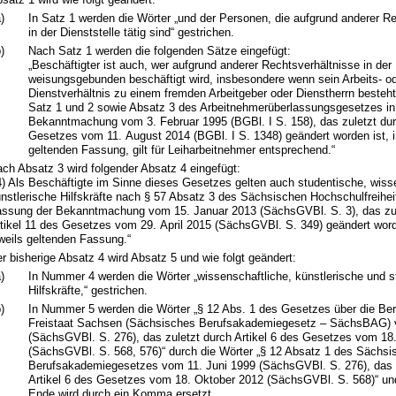
)
In Satz 1 werden die Wörter „und der Personen, die aufgrund anderer R
in der Dienststelle tätig sind“ gestrichen.
)
Nach Satz 1 werden die folgenden Sätze eingefügt:
„Beschäftigter ist auch, wer aufgrund anderer Rechtsverhältnisse in der 
weisungsgebunden beschäftigt wird, insbesondere wenn sein Arbeits- o
Dienstverhältnis zu einem fremden Arbeitgeber oder Dienstherrn besteht
Satz 1 und 2 sowie Absatz 3 des Arbeitnehmerüberlassungsgesetzes in
Bekanntmachung vom 3. Februar 1995 (BGBl. I S. 158), das zuletzt durc
Gesetzes vom 11. August 2014 (BGBl. I S. 1348) geändert worden ist, in
geltenden Fassung, gilt für Leiharbeitnehmer entsprechend.“
ch Absatz 3 wird folgender Absatz 4 eingefügt:
4) Als Beschäftigte im Sinne dieses Gesetzes gelten auch studentische, wiss
nstlerische Hilfskräfte nach § 57 Absatz 3 des Sächsischen Hochschulfreihei
ssung der Bekanntmachung vom 15. Januar 2013 (SächsGVBl. S. 3), das zul
tikel 11 des Gesetzes vom 29. April 2015 (SächsGVBl. S. 349) geändert worde
weils geltenden Fassung.“
r bisherige Absatz 4 wird Absatz 5 und wie folgt geändert:
)
In Nummer 4 werden die Wörter „wissenschaftliche, künstlerische und s
Hilfskräfte,“ gestrichen.
)
In Nummer 5 werden die Wörter „§ 12 Abs. 1 des Gesetzes über die Be
Freistaat Sachsen (Sächsisches Berufsakademiegesetz – SächsBAG) 
(SächsGVBl. S. 276), das zuletzt durch Artikel 6 des Gesetzes vom 18
(SächsGVBl. S. 568, 576)“ durch die Wörter „§ 12 Absatz 1 des Sächsi
Berufsakademiegesetzes vom 11. Juni 1999 (SächsGVBl. S. 276), das 
Artikel 6 des Gesetzes vom 18. Oktober 2012 (SächsGVBl. S. 568)“ un
Ende wird durch ein Komma ersetzt.