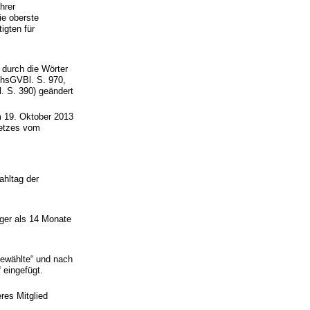
hrer
ie oberste
igten für
 durch die Wörter
hsGVBl. S. 970,
. S. 390) geändert
m 19. Oktober 2013
setzes vom
ahltag der
nger als 14 Monate
gewählte“ und nach
 eingefügt.
res Mitglied