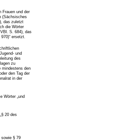
n Frauen und der
en (Sächsisches
 das zuletzt
ch die Wörter
VBl. S. 684), das
970)“ ersetzt.
hriftlichen
 Jugend- und
nleitung des
lagen zu
ie mindestens den
der den Tag der
alrat in der
ie Wörter „und
„§ 20 des
6 sowie § 79