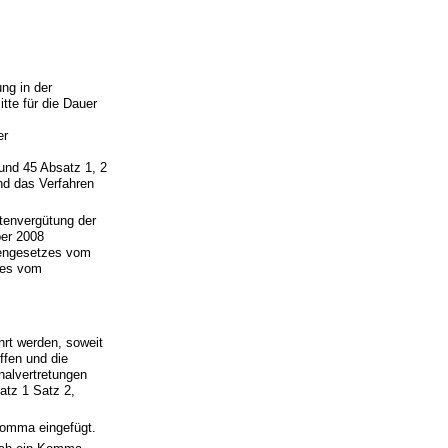
ung in der
tte für die Dauer
er
 und 45 Absatz 1, 2
d das Verfahren
stenvergütung der
er 2008
tengesetzes vom
zes vom
rt werden, soweit
ffen und die
nalvertretungen
atz 1 Satz 2,
Komma eingefügt.