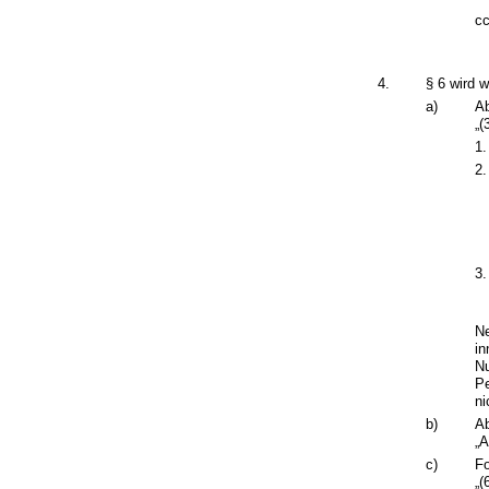
cc
4.
§ 6 wird w
a)
Ab
„(
1.
2.
3.
Ne
in
Nu
Pe
ni
b)
Ab
„A
c)
Fo
„(