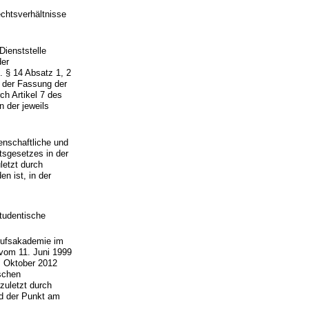
echtsverhältnisse
Dienststelle
der
. § 14 Absatz 1, 2
 der Fassung der
h Artikel 7 des
 der jeweils
enschaftliche und
tsgesetzes in der
etzt durch
n ist, in der
tudentische
rufsakademie im
vom 11. Juni 1999
. Oktober 2012
schen
zuletzt durch
d der Punkt am