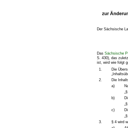
zur Änderu
Der Sächsische La
Das
Sächsische P
S. 430), das zule
ist, wird wie folgt 
1.
Die Übersc
„Inhaltsüb
2.
Die Inhalt
a)
Na
„§
b)
Di
„§
c)
Di
„§
3.
§ 4 wird w
a)
Ab