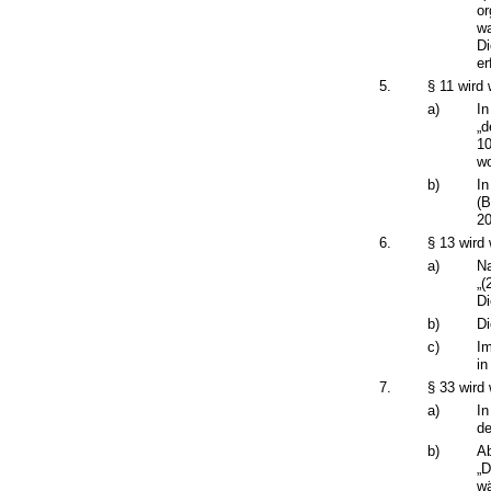
or
wa
Di
er
5.
§ 11 wird 
a)
In
„
10
wo
b)
In
(B
20
6.
§ 13 wird 
a)
Na
„(
Di
b)
Di
c)
Im
in
7.
§ 33 wird 
a)
In
de
b)
Ab
„D
wä