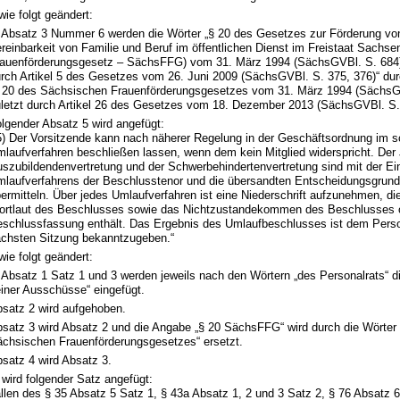
wie folgt geändert:
 Absatz 3 Nummer 6 werden die Wörter „§ 20 des Gesetzes zur Förderung vo
reinbarkeit von Familie und Beruf im öffentlichen Dienst im Freistaat Sachs
auenförderungsgesetz – SächsFFG) vom 31. März 1994 (SächsGVBl. S. 684),
rch Artikel 5 des Gesetzes vom 26. Juni 2009 (SächsGVBl. S. 375, 376)“ dur
 20 des Sächsischen Frauenförderungsgesetzes vom 31. März 1994 (SächsG
letzt durch Artikel 26 des Gesetzes vom 18. Dezember 2013 (SächsGVBl. S. 
lgender Absatz 5 wird angefügt:
5) Der Vorsitzende kann nach näherer Regelung in der Geschäftsordnung im sc
laufverfahren beschließen lassen, wenn dem kein Mitglied widerspricht. Der
szubildendenvertretung und der Schwerbehindertenvertretung sind mit der Ei
laufverfahrens der Beschlusstenor und die übersandten Entscheidungsgrund
ermitteln. Über jedes Umlaufverfahren ist eine Niederschrift aufzunehmen, d
rtlaut des Beschlusses sowie das Nichtzustandekommen des Beschlusses o
schlussfassung enthält. Das Ergebnis des Umlaufbeschlusses ist dem Person
chsten Sitzung bekanntzugeben.“
wie folgt geändert:
 Absatz 1 Satz 1 und 3 werden jeweils nach den Wörtern „des Personalrats“ d
iner Ausschüsse“ eingefügt.
satz 2 wird aufgehoben.
satz 3 wird Absatz 2 und die Angabe „§ 20 SächsFFG“ wird durch die Wörter 
chsischen Frauenförderungsgesetzes“ ersetzt.
satz 4 wird Absatz 3.
wird folgender Satz angefügt:
ällen des § 35 Absatz 5 Satz 1, § 43a Absatz 1, 2 und 3 Satz 2, § 76 Absatz 