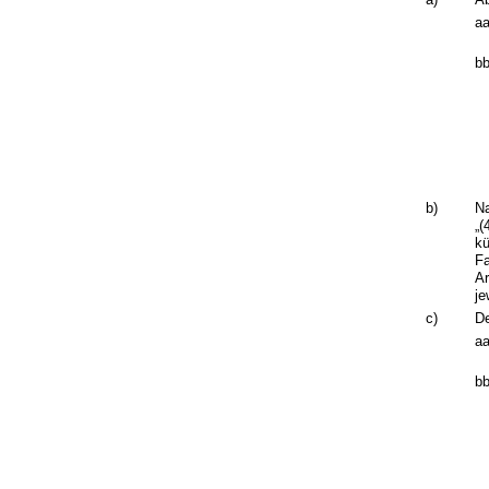
aa
bb
b)
Na
„(
kü
Fa
Ar
je
c)
De
aa
bb