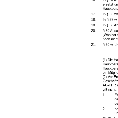
16.
In § 54 A
ersetzt u
Hauptperso
17.
In § 55 w
18.
In § 57 w
19.
In § 58 A
20.
§ 59 Absat
„Wählbar 
noch nich
21.
§ 69 wird 
(1) Die H
Hauptpers
Hauptpers
ein Mitgl
(2) Vor E
Geschäfts
AG-HPR a
gilt nicht
1.
En
de
ge
2.
na
un