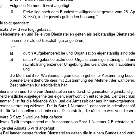
)
Folgende Nummer 6 wird angefügt:
„6.
Freiwillige nach dem Bundesfreiwilligendienstgesetz vom 28. Apr
S. 687), in der jeweils geltenden Fassung.“
ie folgt geändert:
satz 3 wird wie folgt gefasst:
3) Nebenstellen und Teile von Dienststellen gelten als selbständige Dienststel
ihnen mehr als 60 Beschäftigte angehören,
sie
a)
durch Aufgabenbereiche und Organisation eigenständig sind ode
b)
durch Aufgabenbereiche oder Organisation eigenständig sind und
räumlich angrenzender Umgebung des Geländes der Hauptdienst
und
die Mehrheit ihrer Wahlberechtigten dies in geheimer Abstimmung beschl
oberste Dienstbehörde dies mit Zustimmung der Mehrheit der wahlberec
Beschäftigten für erforderlich hält.
benstellen und Teile von Dienststellen sind durch Organisation eigenständig, 
nerdienstliche Angelegenheiten eigenverantwortlich entscheidet. Der Beschl
mmer 3 ist für die folgende Wahl und die Amtszeit der aus ihr hervorgehende
rsonalvertretung wirksam. Die in Satz 1 Nummer 1 genannte Mindestbeschäfti
cht für Nebenstellen und Teile einer Dienststelle, die räumlich weit von dieser e
satz 5 Satz 3 wird wie folgt gefasst:
bsatz 3 gilt entsprechend mit Ausnahme von Satz 1 Nummer 2 Buchstabe b.
lgender Absatz 6 wird angefügt:
6) Bei länderübergreifenden Dienststellen gelten die in einem Bundesland vor