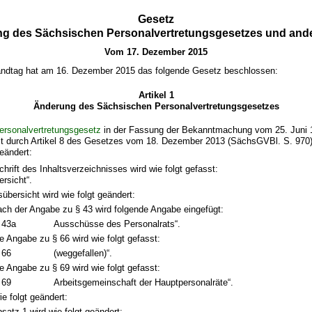
Gesetz
ng des Sächsischen Personalvertretungsgesetzes und ande
Vom 17. Dezember 2015
ndtag hat am 16. Dezember 2015 das folgende Gesetz beschlossen:
Artikel 1
Änderung des Sächsischen Personalvertretungsgesetzes
ersonalvertretungsgesetz
in der Fassung der Bekanntmachung vom 25. Juni
tzt durch Artikel 8 des Gesetzes vom 18. Dezember 2013 (SächsGVBl. S. 970
geändert:
hrift des Inhaltsverzeichnisses wird wie folgt gefasst:
ersicht“.
sübersicht wird wie folgt geändert:
ch der Angabe zu § 43 wird folgende Angabe eingefügt:
 43a
Ausschüsse des Personalrats“.
e Angabe zu § 66 wird wie folgt gefasst:
 66
(weggefallen)“.
e Angabe zu § 69 wird wie folgt gefasst:
 69
Arbeitsgemeinschaft der Hauptpersonalräte“.
ie folgt geändert:
satz 1 wird wie folgt geändert: