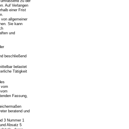
d umfassend zu der
en. Auf Verlangen
halb einer Frist
n.
n von allgemeiner
hen. Sie kann
ch
aften und
der
und beschließend
ittelbar belastet
erliche Tätigkeit
des
g vom
s vom
ltenden Fassung,
gleichermaßen
reter beratend und
 und 3 Nummer 1
 und Absatz 5