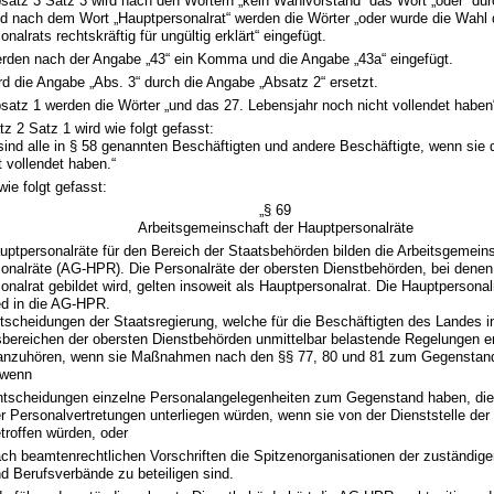
bsatz 3 Satz 3 wird nach den Wörtern „kein Wahlvorstand“ das Wort „oder“ d
nd nach dem Wort „Hauptpersonalrat“ werden die Wörter „oder wurde die Wahl 
nalrats rechtskräftig für ungültig erklärt“ eingefügt.
erden nach der Angabe „43“ ein Komma und die Angabe „43a“ eingefügt.
ird die Angabe „Abs. 3“ durch die Angabe „Absatz 2“ ersetzt.
bsatz 1 werden die Wörter „und das 27. Lebensjahr noch nicht vollendet haben
z 2 Satz 1 wird wie folgt gefasst:
sind alle in § 58 genannten Beschäftigten und andere Beschäftigte, wenn sie 
t vollendet haben.“
wie folgt gefasst:
„§ 69
Arbeitsgemeinschaft der Hauptpersonalräte
auptpersonalräte für den Bereich der Staatsbehörden bilden die Arbeitsgemein
onalräte (AG-HPR). Die Personalräte der obersten Dienstbehörden, bei denen
onalrat gebildet wird, gelten insoweit als Hauptpersonalrat. Die Hauptpersona
ied in die AG-HPR.
ntscheidungen der Staatsregierung, welche für die Beschäftigten des Landes i
bereichen der obersten Dienstbehörden unmittelbar belastende Regelungen ent
nzuhören, wenn sie Maßnahmen nach den §§ 77, 80 und 81 zum Gegenstand
, wenn
tscheidungen einzelne Personalangelegenheiten zum Gegenstand haben, die 
r Personalvertretungen unterliegen würden, wenn sie von der Dienststelle der
troffen würden, oder
ch beamtenrechtlichen Vorschriften die Spitzenorganisationen der zuständi
d Berufsverbände zu beteiligen sind.