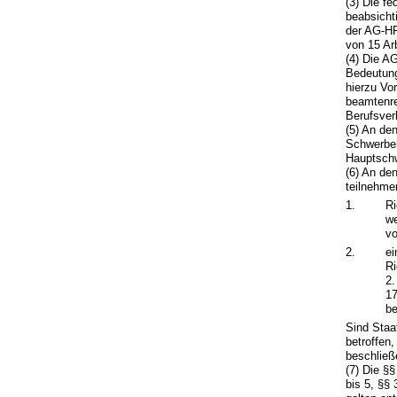
(3) Die f
beabsicht
der AG-HP
von 15 Ar
(4) Die A
Bedeutung
hierzu Vo
beamtenre
Berufsver
(5) An de
Schwerbeh
Hauptschw
(6) An de
teilnehme
1.
Ri
we
vo
2.
ei
Ri
2.
17
be
Sind Staa
betroffen
beschließe
(7) Die §
bis 5, §§