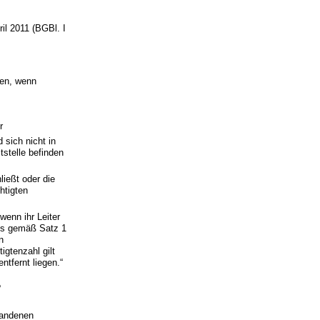
il 2011 (BGBl. I
len, wenn
r
 sich nicht in
stelle befinden
ießt oder die
htigten
wenn ihr Leiter
uss gemäß Satz 1
n
gtenzahl gilt
ntfernt liegen.“
“
handenen