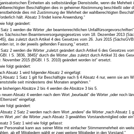
ganisatorischen Einheiten als selbstständige Dienststelle, wenn die Mehrheit i
hlberechtigten Beschäftigten dies in geheimer Abstimmung beschließt oder d
enstbehörde dies mit Zustimmung der Mehrheit der wahlberechtigten Beschäft
forderlich hält. Absatz 3 findet keine Anwendung.“
wie folgt geändert:
 Satz 1 werden die Wörter „der beamtenrechtlichen Unfallfürsorgevorschriften“
des Sächsischen Beamtenversorgungsgesetzes vom 18. Dezember 2013 (Säc
45), das zuletzt durch Artikel 4 des Gesetzes vom 26. Juni 2015 (SächsGVBl
rden ist, in der jeweils geltenden Fassung,“ ersetzt.
 Satz 2 werden die Wörter „zuletzt geändert durch Artikel 6 des Gesetzes vo
GBl. I S. 3836, 3845)“ durch die Wörter „das zuletzt durch Artikel 31 des Ge
. November 2015 (BGBl. I S. 2010) geändert worden ist“ ersetzt.
wie folgt geändert:
ch Absatz 1 wird folgender Absatz 2 eingefügt:
2) Absatz 1 Satz 1 gilt für Beschäftigte nach § 4 Absatz 4 nur, wenn sie am W
enststelle seit mindestens drei Monaten angehören.“
e bisherigen Absätze 2 bis 4 werden die Absätze 3 bis 5.
 neuen Absatz 4 werden nach dem Wort „beurlaubt“ die Wörter „oder noch lä
 Elternzeit“ eingefügt.
wie folgt geändert:
 Absatz 2 Satz 2 werden nach dem Wort „andere“ die Wörter „nach Absatz 1 
m Wort „ein“ die Wörter „nach Absatz 3 gewähltes Vorstandsmitglied oder ein“
satz 3 Satz 1 wird wie folgt gefasst:
er Personalrat kann aus seiner Mitte mit einfacher Stimmenmehrheit ein weite
hlen, ab elf Mitgliedern wählt er zwei weitere Mitglieder in den Vorstand.“