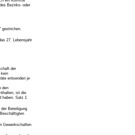
urch ein Komma
des Bezirks- oder
“ gestrichen.
das 27. Lebensjahr
schaft der
 kein
lräte entsenden je
n den
halten, ist die
 haben. Satz 1
der Beteiligung
 Beschäftigten
gen Gewerkschaften