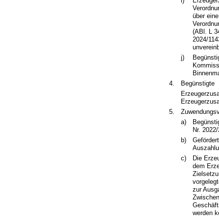
i)
Erzeuger
Verordnu
über ein
Verordnu
(ABl. L 3
2024/1143
unvereinb
j)
Begünsti
Kommissio
Binnenma
4.
Begünstigte
Erzeugerzusa
Erzeugerzusa
5.
Zuwendungsv
a)
Begünsti
Nr. 2022/
b)
Geförder
Auszahlu
c)
Die Erze
dem Erze
Zielsetz
vorgeleg
zur Ausg
Zwischen-
Geschäft
werden k