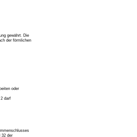
ung gewährt. Die
ach der förmlichen
beiten oder
2 darf
sammenschlusses
 32 der