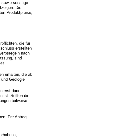
 sowie sonstige
fzeigen. Die
en Produktpreise,
flichten, die für
chluss erstellten
werbsregeln nach
Fassung, sind
des
 erhalten, die ab
 und Geologie
n erst dann
ist. Sollten die
dungen teilweise
s
en. Der Antrag
orhabens,