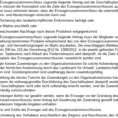
Erzeugerzusammenschluss zugrunde liegende Vertrag und der Geschäftsplan
en müssen die Konzeption und die Ziele des Erzeugerzusammenschlusses au
on muss erkennen lassen, dass der Erzeugerzusammenschluss die unterstellt
ons- und Absatzmengen erreichen kann und
 Sicherung des landwirtschaftlichen Einkommens beiträgt oder
e Märkte erschließt oder
 wachsenden Nachfrage nach diesen Produkten entgegenkommt.
Erzeugerzusammenschluss zugrunde liegende Vertrag muss die Mitglieder verp
arktung bestimmten Produkte entsprechend den von dem Erzeugerzusammens
ungs- und Vermarktungsregeln im Markt anzubieten. Die einschlägigen Wettbe
eln 206 bis 210 der Verordnung (EU) Nr. 1308/2013, in der jeweils geltenden 
en. Spätestens nach Ablauf des Förderzeitraums wird überprüft, ob die Ziele 
splans des Erzeugerzusammenschlusses verwirklicht worden sind.
gte können Zuwendungen zu den Organisationskosten für solche Aufwendungen
der förmlichen Anerkennung durch das Landesamt für Umwelt, Landwirtschaft
en sind. Gründungskosten sind unabhängig davon zuwendungsfähig.
ahlung der letzten Tranche der Zuwendungen zu den Organisationskosten kan
, wenn die ordnungsgemäße Durchführung des Geschäftsplans überprüft worden 
 Geschäftsplans nicht oder nicht vollständig erreicht werden, sind die Zuwen
ständig zurückzufordern.
ndungen dürfen nur gewährt werden, wenn die Erzeuger vor der Gründung de
zusammenschlusses einen Antrag auf Gewährung der Zuwendung gestellt hab
destens folgende Angaben enthalten:
e und Größe der Erzeuger und des Erzeugerzusammenschlusses,
chreibung des Vorhabens einschließlich des Beginns und Abschlusses des V