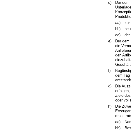
d)
Der dem 
Unterlag
Konzepti
Produkti
aa)
zur
bb)
neu
cc)
der
e)
Der dem 
die Verm
Anliefer
den Artik
einzuhalt
Geschäft
f)
Begünsti
dem Tag 
entstand
g)
Die Ausz
erfolgen
Ziele des
oder voll
h)
Die Zuwe
Erzeuger
muss min
aa)
Nam
bb)
Bes