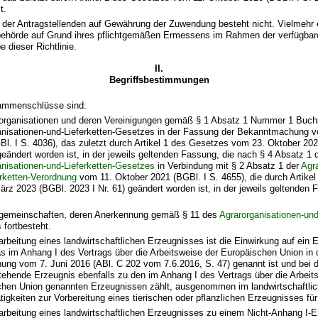
t.
 der Antragstellenden auf Gewährung der Zuwendung besteht nicht. Vielmehr 
behörde auf Grund ihres pflichtgemäßen Ermessens im Rahmen der verfügbar
dieser Richtlinie.
II.
Begriffsbestimmungen
ammenschlüsse sind:
organisationen und deren Vereinigungen gemäß § 1 Absatz 1 Nummer 1 Buch
anisationen-und-Lieferketten-Gesetzes in der Fassung der Bekanntmachung 
Bl. I S. 4036), das zuletzt durch Artikel 1 des Gesetzes vom 23. Oktober 20
geändert worden ist, in der jeweils geltenden Fassung, die nach § 4 Absatz 1 
anisationen-und-Lieferketten-Gesetzes
in Verbindung mit § 2 Absatz 1 der
Agra
erketten-Verordnung
vom 11. Oktober 2021 (BGBl. I S. 4655), die durch Artikel
rz 2023 (BGBl. 2023 I Nr. 61) geändert worden ist, in der jeweils geltenden
gemeinschaften, deren Anerkennung gemäß § 11 des
Agrarorganisationen-und
s
fortbesteht.
arbeitung eines landwirtschaftlichen Erzeugnisses ist die Einwirkung auf ein 
s im Anhang I des Vertrags über die Arbeitsweise der Europäischen Union in
ng vom 7. Juni 2016 (ABl. C 202 vom 7.6.2016, S. 47) genannt ist und bei 
tehende Erzeugnis ebenfalls zu den im Anhang I des Vertrags über die Arbeit
chen Union genannten Erzeugnissen zählt, ausgenommen im landwirtschaftlic
tigkeiten zur Vorbereitung eines tierischen oder pflanzlichen Erzeugnisses fü
arbeitung eines landwirtschaftlichen Erzeugnisses zu einem Nicht-Anhang I-Er