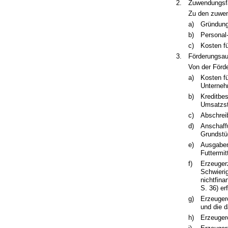
2.
Zuwendungsf
Zu den zuwen
a)
Gründung
b)
Personal
c)
Kosten fü
3.
Förderungsa
Von der Förd
a)
Kosten fü
Unterneh
b)
Kreditbe
Umsatzst
c)
Abschreib
d)
Anschaff
Grundstü
e)
Ausgaben,
Futtermit
f)
Erzeuger
Schwierig
nichtfina
S. 36) erf
g)
Erzeugero
und die d
h)
Erzeuger