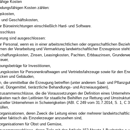
ähige Kosten
dungsfähigen Kosten zählen:
skosten,
- und Geschäftskosten,
r Büroeinrichtungen einschließlich Hard- und Software.
usschluss
erung sind ausgeschlossen:
r Personal, wenn es in einer arbeitsrechtlichen oder organschaftlichen Bezie
men der Verarbeitung und Vermarktung landwirtschaftlicher Erzeugnisse steht
schaffungskosten, Zinsen, Leasingkosten, Pachten, Erbbauzinsen, Grunderwe
euer,
ungsbeträge für Investitionen,
ungskosten für Personenkraftwagen und Vertriebsfahrzeuge sowie für den Er
cken und Gebäuden,
 die unmittelbar die Erzeugung betreffen (unter anderem Saat- und Pflanzgut,
tel, Düngemittel, tierärztliche Behandlungs- und Arzneiausgaben),
zusammenschlüsse, die die Voraussetzungen der Definition eines Unternehm
keiten nach den Leitlinien für staatliche Beihilfen zur Rettung und Umstruktur
nzieller Unternehmen in Schwierigkeiten (ABl. C 249 vom 31.7.2014, S. 1, C 
üllen,
rganisationen, deren Zweck die Leitung eines oder mehrerer landwirtschaftlich
aher faktisch als Einzelerzeuger anzusehen sind,
organisationen für Obst und Gemüse,