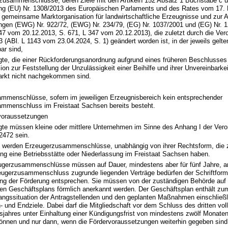
zusammenschlüsse, deren Ziele mit den Artikeln 152 Absatz 1 Buchstabe c u
ng (EU) Nr. 1308/2013 des Europäischen Parlaments und des Rates vom 17
e gemeinsame Marktorganisation für landwirtschaftliche Erzeugnisse und zur 
ngen (EWG) Nr. 922/72, (EWG) Nr. 234/79, (EG) Nr. 1037/2001 und (EG) Nr. 
47 vom 20.12.2013, S. 671, L 347 vom 20.12.2013), die zuletzt durch die Ver
 (ABl. L 1143 vom 23.04.2024, S. 1) geändert worden ist, in der jeweils gel
ar sind,
gte, die einer Rückforderungsanordnung aufgrund eines früheren Beschlusses
n zur Feststellung der Unzulässigkeit einer Beihilfe und ihrer Unvereinbarke
rkt nicht nachgekommen sind.
mmenschlüsse, sofern im jeweiligen Erzeugnisbereich kein entsprechender
mmenschluss im Freistaat Sachsen bereits besteht.
oraussetzungen
gte müssen kleine oder mittlere Unternehmen im Sinne des Anhang I der Ver
2472 sein.
t werden Erzeugerzusammenschlüsse, unabhängig von ihrer Rechtsform, die 
ng eine Betriebsstätte oder Niederlassung im Freistaat Sachsen haben.
ugerzusammenschlüsse müssen auf Dauer, mindestens aber für fünf Jahre, an
ugerzusammenschluss zugrunde liegenden Verträge bedürfen der Schriftfor
ung der Förderung entsprechen. Sie müssen von der zuständigen Behörde auf 
ten Geschäftsplans förmlich anerkannt werden. Der Geschäftsplan enthält z
angssituation der Antragstellenden und den geplanten Maßnahmen einschließli
 und Endziele. Dabei darf die Mitgliedschaft vor dem Schluss des dritten vol
sjahres unter Einhaltung einer Kündigungsfrist von mindestens zwölf Monaten
önnen und nur dann, wenn die Fördervoraussetzungen weiterhin gegeben sind