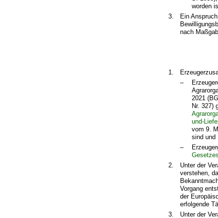
worden is
3.
Ein Anspruch
Bewilligungs
nach Maßgabe 
1.
Erzeugerzus
–
Erzeuger
Agrarorg
2021 (BG
Nr. 327) 
Agrarorg
und-Lief
vom 9. Mä
sind und
–
Erzeuger
Gesetze
2.
Unter der Ver
verstehen, da
Bekanntmachu
Vorgang ents
der Europäis
erfolgende Tä
3.
Unter der Ver