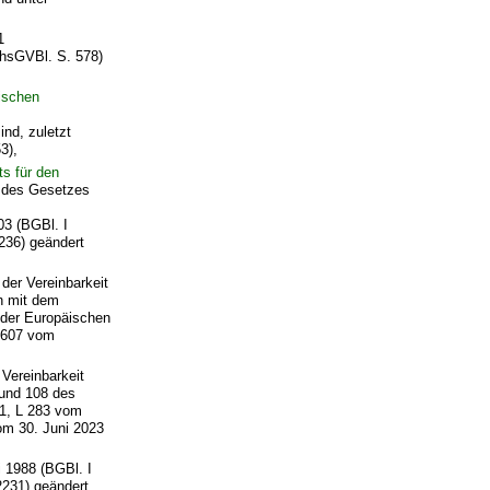
1
chsGVBl. S. 578)
ischen
nd, zuletzt
3),
s für den
8 des Gesetzes
3 (BGBl. I
 236) geändert
der Vereinbarkeit
en mit dem
 der Europäischen
/2607 vom
Vereinbarkeit
 und 108 des
 1, L 283 vom
om 30. Juni 2023
 1988 (BGBl. I
2231) geändert