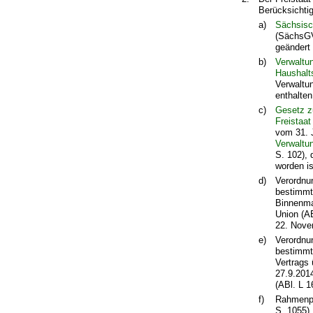
Berücksichtig
a)
Sächsisc
(SächsGV
geändert
b)
Verwaltu
Haushalt
Verwaltu
enthalte
c)
Gesetz z
Freistaa
vom 31. 
Verwaltu
S. 102), 
worden is
d)
Verordnu
bestimmte
Binnenma
Union (A
22. Nove
e)
Verordnu
bestimmt
Vertrags
27.9.201
(ABl. L 1
f)
Rahmenp
S. 1055),