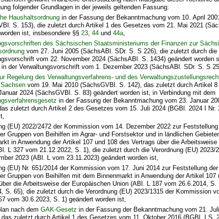
ung folgender Grundlagen in der jeweils geltenden Fassung:
he Haushaltsordnung
in der Fassung der Bekanntmachung vom 10. April 200
Bl. S. 153), die zuletzt durch Artikel 1 des Gesetzes vom 21. Mai 2021 (Sä
 worden ist, insbesondere §§
23
,
44
und
44a
,
ngsvorschriften des Sächsischen Staatsministeriums der Finanzen zur Sächs
sordnung
vom 27. Juni 2005 (SächsABl. SDr. S. S 226), die zuletzt durch die
ngsvorschrift vom 22. November 2024 (SächsABl. S. 1434) geändert worden si
n in der Verwaltungsvorschrift vom 1. Dezember 2023 (SächsABl. SDr. S. S 25
ur Regelung des Verwaltungsverfahrens- und des Verwaltungszustellungsrecht
t Sachsen
vom 19. Mai 2010 (SächsGVBl. S. 142), das zuletzt durch Artikel 
Januar 2024 (SächsGVBl. S. 83) geändert worden ist, in Verbindung mit dem
ngsverfahrensgesetz
in der Fassung der Bekanntmachung vom 23. Januar 200
das zuletzt durch Artikel 2 des Gesetzes vom 15. Juli 2024 (BGBl. 2024 I Nr.
t,
ng (EU) 2022/2472 der Kommission vom 14. Dezember 2022 zur Feststellung 
r Gruppen von Beihilfen im Agrar- und Forstsektor und in ländlichen Gebiet
rkt in Anwendung der Artikel 107 und 108 des Vertrags über die Arbeitsweise
Bl. L 327 vom 21.12.2022, S. 1), die zuletzt durch die Verordnung (EU) 2023
mber 2023 (ABl. L vom 23.11.2023) geändert worden ist,
ng (EU) Nr. 651/2014 der Kommission vom 17. Juni 2014 zur Feststellung der 
er Gruppen von Beihilfen mit dem Binnenmarkt in Anwendung der Artikel 107
 über die Arbeitsweise der Europäischen Union (ABl. L 187 vom 26.6.2014, S.
4, S. 65), die zuletzt durch die Verordnung (EU) 2023/1315 der Kommission v
67 vom 30.6.2023, S. 1) geändert worden ist,
lan nach dem
GAK-Gesetz
in der Fassung der Bekanntmachung vom 21. Juli
 das zuletzt durch Artikel 1 des Gesetzes vom 11. Oktober 2016 (BGBl. I S. 