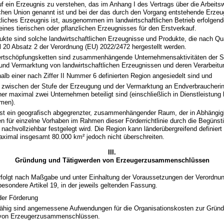
f ein Erzeugnis zu verstehen, das im Anhang I des Vertrags über die Arbeits
chen Union genannt ist und bei der das durch den Vorgang entstehende Erzeu
tliches Erzeugnis ist, ausgenommen im landwirtschaftlichen Betrieb erfolgend
eines tierischen oder pflanzlichen Erzeugnisses für den Erstverkauf.
ukte sind solche landwirtschaftlichen Erzeugnisse und Produkte, die nach Qu
l 20 Absatz 2 der Verordnung (EU) 2022/2472 hergestellt werden.
rtschöpfungsketten sind zusammenhängende Unternehmensaktivitäten der S
 und Vermarktung von landwirtschaftlichen Erzeugnissen und deren Verarbeit
halb einer nach Ziffer II Nummer 6 definierten Region angesiedelt sind und
 zwischen der Stufe der Erzeugung und der Vermarktung an Endverbraucherin
er maximal zwei Unternehmen beteiligt sind (einschließlich in Dienstleistung 
men).
ist ein geografisch abgegrenzter, zusammenhängender Raum, der in Abhängigk
 für einzelne Vorhaben im Rahmen dieser Förderrichtlinie durch die Begünsti
 nachvollziehbar festgelegt wird. Die Region kann länderübergreifend definiert
ximal insgesamt 80.000 km² jedoch nicht überschreiten.
III.
Gründung und Tätigwerden von Erzeugerzusammenschlüssen
rfolgt nach Maßgabe und unter Einhaltung der Voraussetzungen der Verordnu
besondere Artikel 19, in der jeweils geltenden Fassung.
er Förderung
hig sind angemessene Aufwendungen für die Organisationskosten zur Grün
 von Erzeugerzusammenschlüssen.