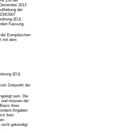
nd 156 der
. Dezember 2013
Aufhebung der
1234/2007
ordnung (EU)
tenden Fassung,
 der Europäischen
it mit dem
ordnung (EU)
zum Zeitpunkt der
gelegt sein. Die
m und müssen der
Basis ihres
umindest Angaben
ch ihrer
len
 nicht gekündigt
.