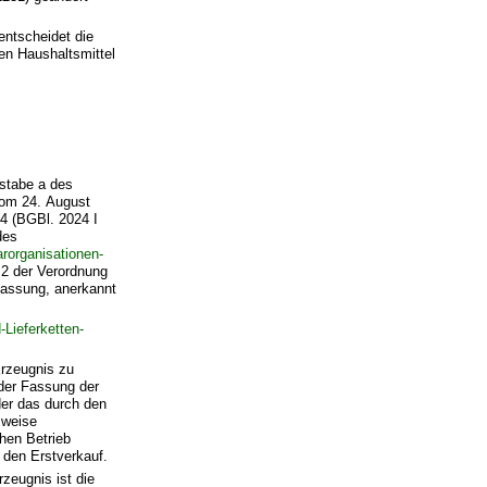
entscheidet die
en Haushaltsmittel
stabe a des
vom 24. August
24 (BGBl. 2024 I
des
rorganisationen-
 2 der Verordnung
 Fassung, anerkannt
-Lieferketten-
Erzeugnis zu
 der Fassung der
der das durch den
sweise
hen Betrieb
r den Erstverkauf.
zeugnis ist die