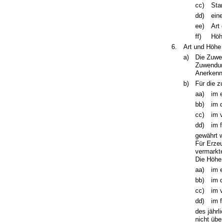
cc)
Sta
dd)
ein
ee)
Art
ff)
Höh
6.
Art und Höhe
a)
Die Zuwen
Zuwendung
Anerkenn
b)
Für die 
aa)
im 
bb)
im 
cc)
im 
dd)
im 
gewährt 
Für Erze
vermarkt
Die Höhe
aa)
im 
bb)
im 
cc)
im 
dd)
im 
des jähr
nicht übe