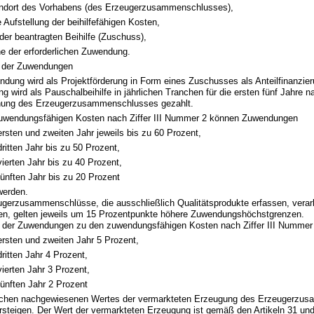
ndort des Vorhabens (des Erzeugerzusammenschlusses),
e Aufstellung der beihilfefähigen Kosten,
 der beantragten Beihilfe (Zuschuss),
e der erforderlichen Zuwendung.
 der Zuwendungen
dung wird als Projektförderung in Form eines Zuschusses als Anteilfinanzier
 wird als Pauschalbeihilfe in jährlichen Tranchen für die ersten fünf Jahre n
ung des Erzeugerzusammenschlusses gezahlt.
zuwendungsfähigen Kosten nach Ziffer III Nummer 2 können Zuwendungen
ersten und zweiten Jahr jeweils bis zu 60 Prozent,
dritten Jahr bis zu 50 Prozent,
vierten Jahr bis zu 40 Prozent,
fünften Jahr bis zu 20 Prozent
werden.
ugerzusammenschlüsse, die ausschließlich Qualitätsprodukte erfassen, verar
en, gelten jeweils um 15 Prozentpunkte höhere Zuwendungshöchstgrenzen.
 der Zuwendungen zu den zuwendungsfähigen Kosten nach Ziffer III Nummer 
ersten und zweiten Jahr 5 Prozent,
dritten Jahr 4 Prozent,
vierten Jahr 3 Prozent,
fünften Jahr 2 Prozent
lichen nachgewiesenen Wertes der vermarkteten Erzeugung des Erzeugerzu
rsteigen. Der Wert der vermarkteten Erzeugung ist gemäß den Artikeln 31 und