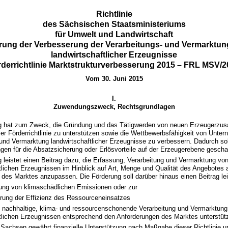
Richtlinie
des Sächsischen Staatsministeriums
für Umwelt und Landwirtschaft
rung der Verbesserung der Verarbeitungs- und Vermarktun
landwirtschaftlicher Erzeugnisse
rderrichtlinie Marktstrukturverbesserung 2015 – FRL MSV/2
Vom 30. Juni 2015
I.
Zuwendungszweck, Rechtsgrundlagen
g hat zum Zweck, die Gründung und das Tätigwerden von neuen Erzeugerz
er Förderrichtlinie zu unterstützen sowie die Wettbewerbsfähigkeit von Unte
und Vermarktung landwirtschaftlicher Erzeugnisse zu verbessern. Dadurch sol
gen für die Absatzsicherung oder Erlösvorteile auf der Erzeugerebene gescha
 leistet einen Beitrag dazu, die Erfassung, Verarbeitung und Vermarktung vo
tlichen Erzeugnissen im Hinblick auf Art, Menge und Qualität des Angebotes 
 des Marktes anzupassen. Die Förderung soll darüber hinaus einen Beitrag lei
rung von klimaschädlichen Emissionen oder zur
rung der Effizienz des Ressourceneinsatzes
e nachhaltige, klima- und ressourcenschonende Verarbeitung und Vermarktung
ftlichen Erzeugnissen entsprechend den Anforderungen des Marktes unterstüt
 Sachsen gewährt finanzielle Unterstützung nach Maßgabe dieser Richtlinie u