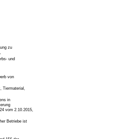
hung zu
,
rbs- und
werb von
 Tiermaterial,
ens in
ierung
324 vom 2.10.2015,
er Betriebe ist