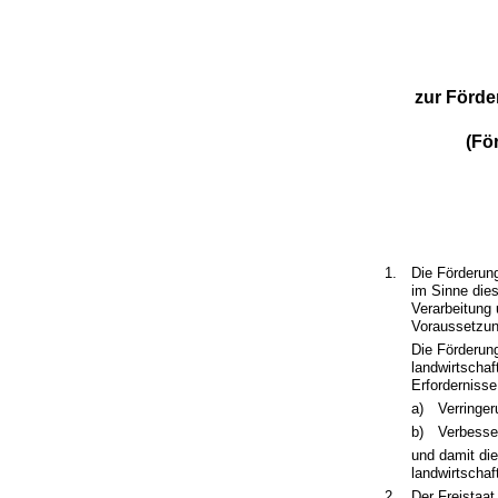
zur Förde
(Fö
1.
Die Förderun
im Sinne dies
Verarbeitung 
Voraussetzun
Die Förderung
landwirtschaf
Erfordernisse
a)
Verringe
b)
Verbesse
und damit di
landwirtscha
2.
Der Freistaat