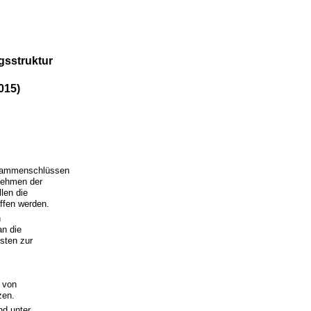
gsstruktur
015)
usammenschlüssen
rnehmen der
len die
ffen werden.
n
an die
sten zur
 von
zen.
nd unter