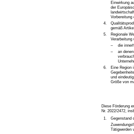
Einwirkung au
der Europäis
landwirtschaf
Vorbereitung 
4.
Qualitätsprod
gemäß Artike
5.
Regionale We
Verarbeitung
–
die inner
–
an denen
verbrauch
Unterneh
6.
Eine Region 
Gegebenheiten
und eindeutig
Größe von ma
Diese Förderung e
Nr. 2022/2472, ins
1.
Gegenstand d
Zuwendungsfä
Tätigwerden