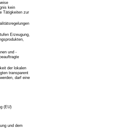
weise
gnis kein
e Tätigkeiten zur
alitätsregelungen
tufen Erzeugung,
ungsprodukten,
nen und -
beauftragte
eit der lokalen
gten transparent
 werden, darf eine
ng (EU)
dung und dem