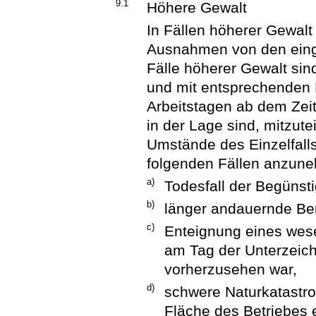
9.1
Höhere Gewalt
In Fällen höherer Gewalt
Ausnahmen von den eing
Fälle höherer Gewalt sind
und mit entsprechenden
Arbeitstagen ab dem Zei
in der Lage sind, mitzut
Umstände des Einzelfalls
folgenden Fällen anzun
a)
Todesfall der Begünsti
b)
länger andauernde Ber
c)
Enteignung eines wesen
am Tag der Unterzeich
vorherzusehen war,
d)
schwere Naturkatastrop
Fläche des Betriebes e