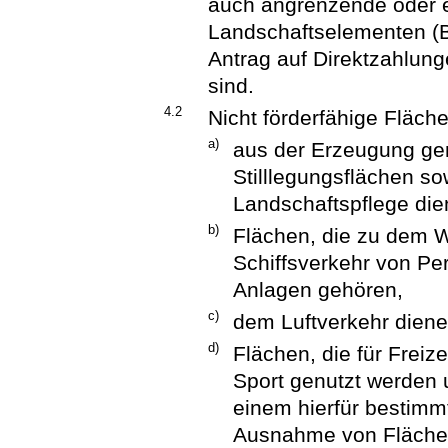
auch angrenzende oder 
Landschaftselementen (Br
Antrag auf Direktzahlun
sind.
4.2
Nicht förderfähige Fläch
a)
aus der Erzeugung g
Stilllegungsflächen s
Landschaftspflege die
b)
Flächen, die zu dem W
Schiffsverkehr von P
Anlagen gehören,
c)
dem Luftverkehr dien
d)
Flächen, die für Frei
Sport genutzt werden u
einem hierfür bestimm
Ausnahme von Flächen,