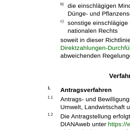
b)
die einschlägigen Min
Dünge- und Pflanzensc
c)
sonstige einschlägige
nationalen Rechts
soweit in dieser Richtlin
Direktzahlungen-Durchf
abweichenden Regelungen
Verfah
1.
Antragsverfahren
1.1
Antrags- und Bewilligun
Umwelt, Landwirtschaft 
1.2
Die Antragstellung erfol
DIANAweb unter
https:/