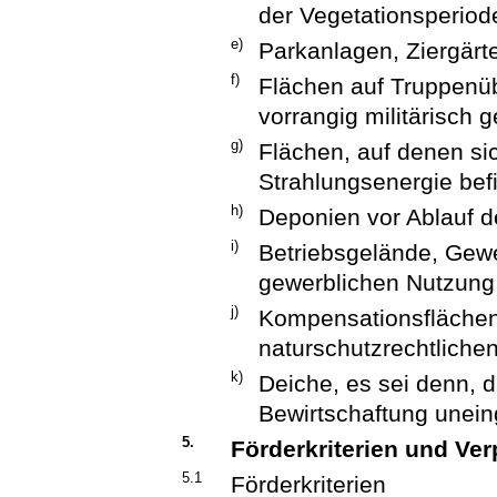
der Vegetationsperiode
e)
Parkanlagen, Ziergärt
f)
Flächen auf Truppenüb
vorrangig militärisch 
g)
Flächen, auf denen si
Strahlungsenergie bef
h)
Deponien vor Ablauf d
i)
Betriebsgelände, Gewe
gewerblichen Nutzung
j)
Kompensationsflächen
naturschutzrechtliche
k)
Deiche, es sei denn,
Bewirtschaftung unein
5.
Förderkriterien und Ver
5.1
Förderkriterien