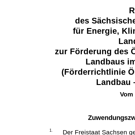
R
des Sächsische
für Energie, K
Lan
zur Förderung des 
Landbaus im
(Förderrichtlinie 
Landbau 
Vom 
Zuwendungszwe
1.
Der Freistaat Sachsen g