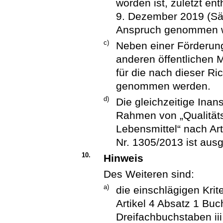
worden ist, zuletzt en
9. Dezember 2019 (Säc
Anspruch genommen 
c)
Neben einer Förderung
anderen öffentlichen M
für die nach dieser Ri
genommen werden.
d)
Die gleichzeitige In
Rahmen von „Qualität
Lebensmittel“ nach Ar
Nr. 1305/2013 ist aus
10.
Hinweis
Des Weiteren sind:
a)
die einschlägigen Kri
Artikel 4 Absatz 1 Bu
Dreifachbuchstaben ii