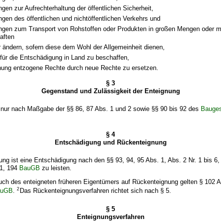
ngen zur Aufrechterhaltung der öffentlichen Sicherheit,
ngen des öffentlichen und nichtöffentlichen Verkehrs und
ungen zum Transport von Rohstoffen oder Produkten in großen Mengen oder mi
aften
 ändern, sofern diese dem Wohl der Allgemeinheit dienen,
für die Entschädigung in Land zu beschaffen,
nung entzogene Rechte durch neue Rechte zu ersetzen.
§ 3
Gegenstand und Zulässigkeit der Enteignung
t nur nach Maßgabe der §§ 86, 87 Abs. 1 und 2 sowie §§ 90 bis 92 des
Bauge
§ 4
Entschädigung und Rückenteignung
nung ist eine Entschädigung nach den §§ 93, 94, 95 Abs. 1, Abs. 2 Nr. 1 bis 6,
01, 194
BauGB
zu leisten.
uch des enteigneten früheren Eigentümers auf Rückenteignung gelten § 102 Ab
2
auGB
.
Das Rückenteignungsverfahren richtet sich nach § 5.
§ 5
Enteignungsverfahren