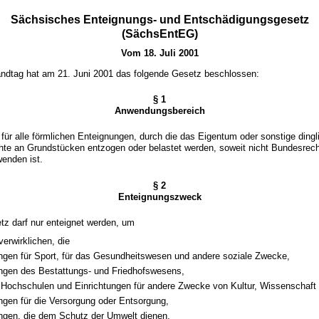
Sächsisches Enteignungs- und Entschädigungsgesetz
(SächsEntEG)
Vom 18. Juli 2001
ndtag hat am 21. Juni 2001 das folgende Gesetz beschlossen:
§ 1
Anwendungsbereich
 für alle förmlichen Enteignungen, durch die das Eigentum oder sonstige dingl
hte an Grundstücken entzogen oder belastet werden, soweit nicht Bundesrech
enden ist.
§ 2
Enteignungszweck
z darf nur enteignet werden, um
erwirklichen, die
ungen für Sport, für das Gesundheitswesen und andere soziale Zwecke,
ungen des Bestattungs- und Friedhofswesens,
 Hochschulen und Einrichtungen für andere Zwecke von Kultur, Wissenschaft
ngen für die Versorgung oder Entsorgung,
ungen, die dem Schutz der Umwelt dienen,