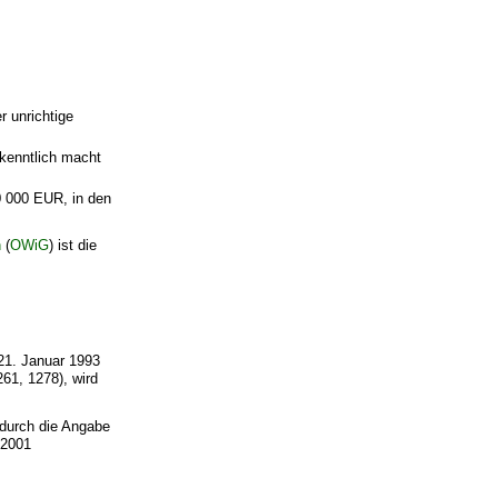
 unrichtige
nkenntlich macht
0 000 EUR, in den
n
(
OWiG
) ist die
21. Januar 1993
61, 1278), wird
 durch die Angabe
 2001