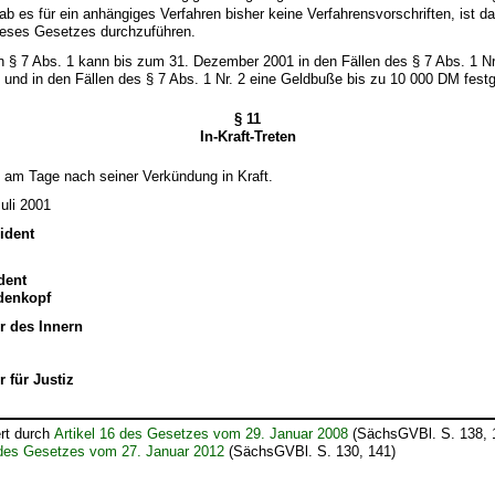
ab es für ein anhängiges Verfahren bisher keine Verfahrensvorschriften, ist d
dieses Gesetzes durchzuführen.
n § 7 Abs. 1 kann bis zum 31. Dezember 2001 in den Fällen des § 7 Abs. 1 N
und in den Fällen des § 7 Abs. 1 Nr. 2 eine Geldbuße bis zu 10 000 DM fest
§ 11
In-Kraft-Treten
t am Tage nach seiner Verkündung in Kraft.
uli 2001
ident
dent
edenkopf
r des Innern
r für Justiz
rt durch
Artikel 16 des Gesetzes vom 29. Januar 2008
(SächsGVBl. S. 138, 
 des Gesetzes vom 27. Januar 2012
(SächsGVBl. S. 130, 141)