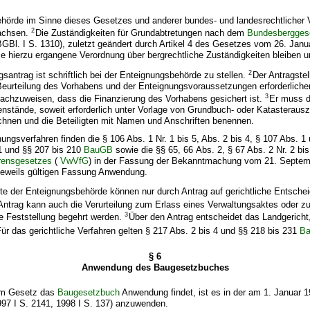
hörde im Sinne dieses Gesetzes und anderer bundes- und landesrechtlicher Vo
2
Sachsen.
Die Zuständigkeiten für Grundabtretungen nach dem
Bundesbergges
GBl. I S. 1310), zuletzt geändert durch Artikel 4 des Gesetzes vom 26. Janu
ie hierzu ergangene Verordnung über bergrechtliche Zuständigkeiten bleiben u
2
santrag ist schriftlich bei der Enteignungsbehörde zu stellen.
Der Antragstel
 Beurteilung des Vorhabens und der Enteignungsvoraussetzungen erforderliche
3
nachzuweisen, dass die Finanzierung des Vorhabens gesichert ist.
Er muss d
nstände, soweit erforderlich unter Vorlage von Grundbuch- oder Katasteraus
chnen und die Beteiligten mit Namen und Anschriften benennen.
nungsverfahren finden die § 106 Abs. 1 Nr. 1 bis 5, Abs. 2 bis 4, § 107 Abs. 1
 1 und §§ 207 bis 210
BauGB
sowie die §§ 65, 66 Abs. 2, § 67 Abs. 2 Nr. 2 bi
rensgesetzes
(
VwVfG
) in der Fassung der Bekanntmachung vom 21. Septem
 jeweils gültigen Fassung Anwendung.
te der Enteignungsbehörde können nur durch Antrag auf gerichtliche Entsche
Antrag kann auch die Verurteilung zum Erlass eines Verwaltungsaktes oder zu
3
e Feststellung begehrt werden.
Über den Antrag entscheidet das Landgerich
ür das gerichtliche Verfahren gelten § 217 Abs. 2 bis 4 und §§ 218 bis 231
B
§ 6
Anwendung des Baugesetzbuches
em Gesetz das
Baugesetzbuch
Anwendung findet, ist es in der am 1. Januar 
97 I S. 2141, 1998 I S. 137) anzuwenden.