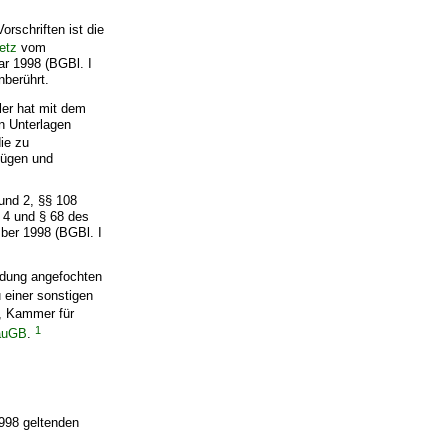
rschriften ist die
etz
vom
ar 1998 (BGBl. I
nberührt.
ler hat mit dem
n Unterlagen
ie zu
zügen und
 und 2, §§ 108
s 4 und § 68 des
ber 1998 (BGBl. I
idung angefochten
 einer sonstigen
t, Kammer für
1
auGB
.
1998 geltenden