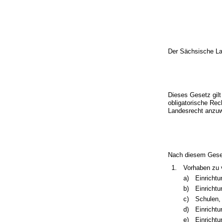
Der Sächsische La
Dieses Gesetz gilt
obligatorische Rec
Landesrecht anzuw
Nach diesem Geset
1.
Vorhaben zu v
a)
Einricht
b)
Einricht
c)
Schulen,
d)
Einrichtu
e)
Einricht