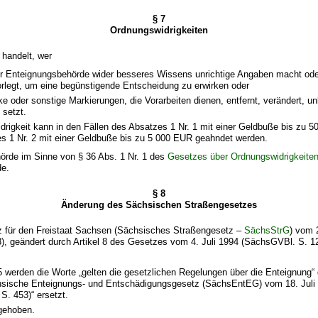
§ 7
Ordnungswidrigkeiten
 handelt, wer
r Enteignungsbehörde wider besseres Wissens unrichtige Angaben macht oder
orlegt, um eine begünstigende Entscheidung zu erwirken oder
ke oder sonstige Markierungen, die Vorarbeiten dienen, entfernt, verändert, u
 setzt.
drigkeit kann in den Fällen des Absatzes 1 Nr. 1 mit einer Geldbuße bis zu 5
es 1 Nr. 2 mit einer Geldbuße bis zu 5 000 EUR geahndet werden.
hörde im Sinne von § 36 Abs. 1 Nr. 1 des
Gesetzes über Ordnungswidrigkeite
de.
§ 8
Änderung des Sächsischen Straßengesetzes
 für den Freistaat Sachsen (Sächsisches Straßengesetz –
SächsStrG
) vom 
, geändert durch Artikel 8 des Gesetzes vom 4. Juli 1994 (SächsGVBl. S. 12
5 werden die Worte „gelten die gesetzlichen Regelungen über die Enteignung“
chsische Enteignungs- und
Entschädigungsgesetz
(SächsEntEG) vom 18. Juli
. 453)“ ersetzt.
fgehoben.