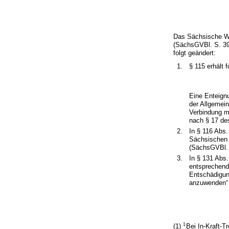
Das Sächsische W
(SächsGVBl. S. 39
folgt geändert:
1.
§ 115 erhält 
Eine Enteign
der Allgemei
Verbindung m
nach § 17 de
2.
In § 116 Abs.
Sächsischen
(SächsGVBl. S
3.
In § 131 Abs.
entsprechend“
Entschädigu
anzuwenden“ 
1
(1)
Bei In-Kraft-T