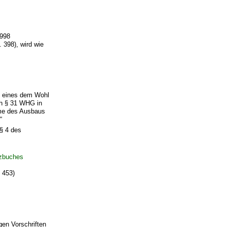
1998
 398), wird wie
g eines dem Wohl
ch § 31
WHG
in
hme des Ausbaus
“
 § 4 des
zbuches
 453)
gen Vorschriften