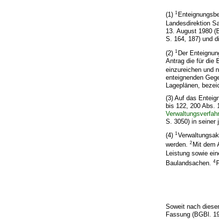
1
(1)
Enteignungsbe
Landesdirektion 
13. August 1980 (B
S. 164, 187) und d
1
(2)
Der Enteignung
Antrag die für die
einzureichen und 
enteignenden Gege
Lageplänen, bezei
(3) Auf das Enteig
bis 122, 200 Abs.
Verwaltungsverfah
S. 3050) in seiner
1
(4)
Verwaltungsak
2
werden.
Mit dem 
Leistung sowie ein
4
Baulandsachen.
F
Soweit nach dies
Fassung (BGBl. 19