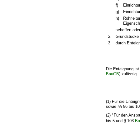
f)
Einrichtu
g)
Einrichtu
h)
Rohrleit
Eigensch
schaffen oder
2.
Grundstücke 
3.
durch Enteig
Die Enteignung is
BauGB
) zulässig.
(1) Für die Enteig
sowie §§ 96 bis 1
1
(2)
Für den Anspr
bis 5 und § 103
B