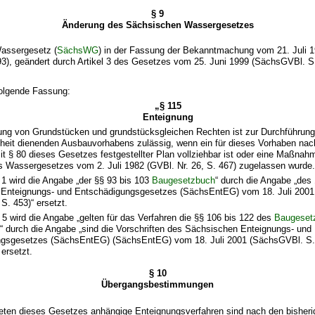
§ 9
Änderung des Sächsischen Wassergesetzes
assergesetz (
SächsWG
) in der Fassung der Bekanntmachung vom 21. Juli 
3), geändert durch Artikel 3 des Gesetzes vom 25. Juni 1999 (SächsGVBl. S.
folgende Fassung:
„§ 115
Enteignung
ung von Grundstücken und grundstücksgleichen Rechten ist zur Durchführun
nheit dienenden Ausbauvorhabens zulässig, wenn ein für dieses Vorhaben na
it § 80 dieses Gesetzes festgestellter Plan vollziehbar ist oder eine Maßna
s Wassergesetzes vom 2. Juli 1982 (GVBl. Nr. 26, S. 467) zugelassen wurde.
 1 wird die Angabe „der §§ 93 bis 103
Baugesetzbuch
“ durch die Angabe „des
 Enteignungs- und Entschädigungsgesetzes (SächsEntEG)
vom 18. Juli 2001
. 453)“ ersetzt.
 5 wird die Angabe „gelten für das Verfahren die §§ 106 bis 122 des
Baugeset
 durch die Angabe „sind die Vorschriften des
Sächsischen Enteignungs- und
ngsgesetzes (SächsEntEG)
(SächsEntEG) vom 18. Juli 2001 (SächsGVBl. S.
ersetzt.
§ 10
Übergangsbestimmungen
reten dieses Gesetzes anhängige Enteignungsverfahren sind nach den bisheri