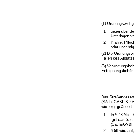
(1) Ordnungswidrig
1.
gegenüber de
Unterlagen v
2.
Pfähle, Pflöc
oder unrichtig
(2) Die Ordnungswi
Fällen des Absatz
(3) Verwaltungsbe
Enteignungsbehör
Das Straßengesetz
(SächsGVBl. S. 93)
wie folgt geändert:
1.
In § 43 Abs. 
„gilt das Sä
(SächsGVBl. S
2.
§ 59 wird au