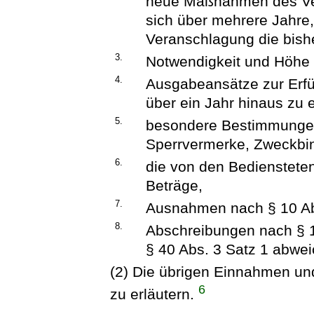
neue Maßnahmen des Ver
sich über mehrere Jahre, 
Veranschlagung die bish
3.
Notwendigkeit und Höhe 
4.
Ausgabeansätze zur Erfü
über ein Jahr hinaus zu 
5.
besondere Bestimmungen
Sperrvermerke, Zweckbi
6.
die von den Bedienstete
Beträge,
7.
Ausnahmen nach § 10 Ab
8.
Abschreibungen nach § 12
§ 40 Abs. 3 Satz 1 abwe
(2) Die übrigen Einnahmen und
6
zu erläutern.