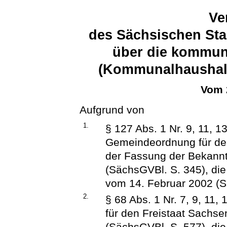
Ve
des Sächsischen Sta
über die kommuna
(Kommunalhaushal
Vom 
Aufgrund von
1.
§ 127 Abs. 1 Nr. 9, 11, 1
Gemeindeordnung für den
der Fassung der Bekann
(SächsGVBl. S. 345), die
vom 14. Februar 2002 (S
2.
§ 68 Abs. 1 Nr. 7, 9, 11,
für den Freistaat Sachse
(SächsGVBl. S. 577), die