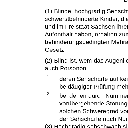
(1) Blinde, hochgradig Sehsc
schwerstbehinderte Kinder, di
und im Freistaat Sachsen ihr
Aufenthalt haben, erhalten zu
behinderungsbedingten Mehr
Gesetz.
(2) Blind ist, wem das Augenlich
auch Personen,
1.
deren Sehschärfe auf ke
beidäugiger Prüfung mehr
2.
bei denen durch Nummer 1
vorübergehende Störun
solchen Schweregrad vorl
der Sehschärfe nach Num
(3) Hochgradig sehschwach s