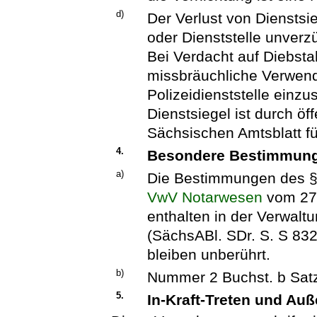
d)
Der Verlust von Dienstsi
oder Dienststelle unver
Bei Verdacht auf Diebsta
missbräuchliche Verwend
Polizeidienststelle einzu
Dienstsiegel ist durch ö
Sächsischen Amtsblatt für
4.
Besondere Bestimmun
a)
Die Bestimmungen des §
VwV Notarwesen
vom 27.
enthalten in der Verwal
(SächsABl. SDr. S. S 832
bleiben unberührt.
b)
Nummer 2 Buchst. b Satz 
5.
In-Kraft-Treten und Auß