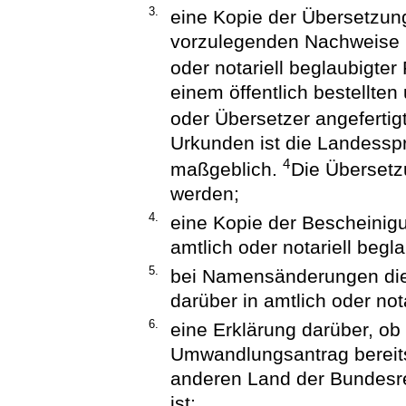
3.
eine Kopie der Übersetzu
vorzulegenden Nachweise i
oder notariell beglaubigte
einem öffentlich bestellte
oder Übersetzer angefertig
Urkunden ist die Landessp
4
maßgeblich.
Die Übersetz
werden;
4.
eine Kopie der Bescheinig
amtlich oder notariell begl
5.
bei Namensänderungen die
darüber in amtlich oder not
6.
eine Erklärung darüber, ob
Umwandlungsantrag bereits
anderen Land der Bundesre
ist;