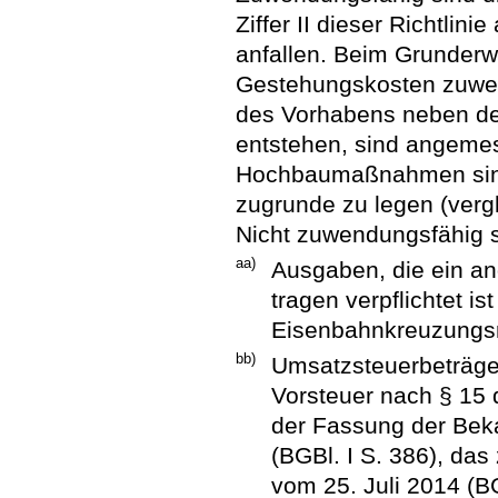
Ziffer II dieser Richtlin
anfallen. Beim Grunderw
Gestehungskosten zuwen
des Vorhabens neben der
entstehen, sind angeme
Hochbaumaßnahmen sind
zugrunde zu legen (verg
Nicht zuwendungsfähig 
aa)
Ausgaben, die ein an
tragen verpflichtet i
Eisenbahnkreuzungsr
bb)
Umsatzsteuerbeträge,
Vorsteuer nach § 15
der Fassung der Be
(BGBl. I S. 386), das
vom 25. Juli 2014 (B