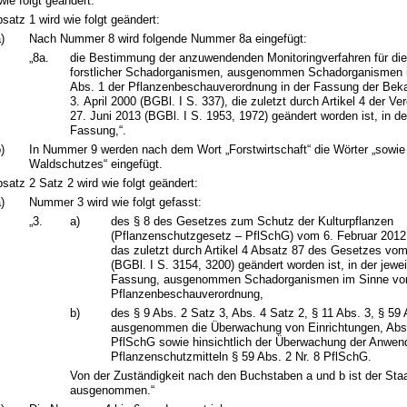
wie folgt geändert:
satz 1 wird wie folgt geändert:
)
Nach Nummer 8 wird folgende Nummer 8a eingefügt:
„8a.
die Bestimmung der anzuwendenden Monitoringverfahren für di
forstlicher Schadorganismen, ausgenommen Schadorganismen 
Abs. 1 der Pflanzenbeschauverordnung in der Fassung der B
3. April 2000 (BGBl. I S. 337), die zuletzt durch Artikel 4 der V
27. Juni 2013 (BGBl. I S. 1953, 1972) geändert worden ist, in de
Fassung,“.
)
In Nummer 9 werden nach dem Wort „Forstwirtschaft“ die Wörter „sowie
Waldschutzes“ eingefügt.
satz 2 Satz 2 wird wie folgt geändert:
)
Nummer 3 wird wie folgt gefasst:
„3.
a)
des § 8 des Gesetzes zum Schutz der Kulturpflanzen
(Pflanzenschutzgesetz – PflSchG) vom 6. Februar 2012 
das zuletzt durch Artikel 4 Absatz 87 des Gesetzes vo
(BGBl. I S. 3154, 3200) geändert worden ist, in der jewe
Fassung, ausgenommen Schadorganismen im Sinne von 
Pflanzenbeschauverordnung,
b)
des § 9 Abs. 2 Satz 3, Abs. 4 Satz 2, § 11 Abs. 3, § 59 
ausgenommen die Überwachung von Einrichtungen, Abs. 
PflSchG sowie hinsichtlich der Überwachung der Anwen
Pflanzenschutzmitteln § 59 Abs. 2 Nr. 8 PflSchG.
Von der Zuständigkeit nach den Buchstaben a und b ist der Sta
ausgenommen.“