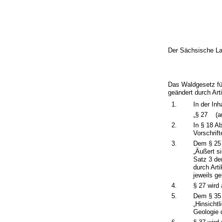
Der Sächsische La
Das Waldgesetz fü
geändert durch Art
1.
In der Inh
„§ 27
(a
2.
In § 18 A
Vorschrift
3.
Dem § 25 
„Äußert s
Satz 3 de
durch Art
jeweils g
4.
§ 27 wird
5.
Dem § 35 
„Hinsicht
Geologie 