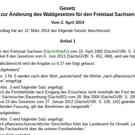
Gesetz
zur Änderung des Waldgesetzes für den Freistaat Sachsen
Vom 2. April 2014
ndtag hat am 12. März 2014 das folgende Gesetz beschlossen:
Artikel 1
r den Freistaat Sachsen (
SächsWaldG
) vom 10. April 1992 (SächsGVBl. S. 1
ikel 8 des Gesetzes vom 6. Juni 2013 (SächsGVBl. S. 451, 469), wird wie fol
altsübersicht wird die Angabe zu § 27 wie folgt gefasst:
ufgehoben)“.
bs. 1 Nr. 5 werden nach dem Wort „ausreichend“ die Wörter „nach pflanzensch
en“ eingefügt.
Abs. 3 wird folgender Satz angefügt:
ich die Forstbehörde nach Eingang des Ersuchens nicht innerhalb der Frist de
r Sächsischen Bauordnung (SächsBO) vom 28. Mai 2004 (SächsGVBl. S. 200)
ikel 23 des Gesetzes vom 27. Januar 2012 (SächsGVBl. S. 130, 142) geändert 
eltenden Fassung, gilt das Benehmen als hergestellt.“
 aufgehoben.
Abs. 2 wird folgender Satz angefügt:
lich pflanzenschutzrechtlicher Vorschriften führt das Landesamt für Umwelt, L
die Fachaufsicht über die unteren Forstbehörden.“