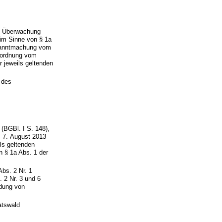
e Überwachung
im Sinne von § 1a
ekanntmachung vom
erordnung vom
r jeweils geltenden
 des
(BGBl. I S. 148),
m 7. August 2013
ils geltenden
§ 1a Abs. 1 der
Abs. 2 Nr. 1
2 Nr. 3 und 6
dung von
atswald