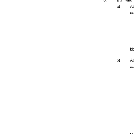
6.
§ 37 wird 
a)
Ab
aa
bb
b)
Ab
aa