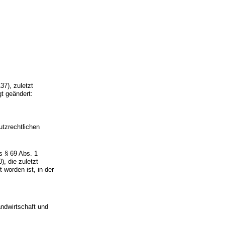
37), zuletzt
gt geändert:
utzrechtlichen
s § 69 Abs. 1
, die zuletzt
worden ist, in der
andwirtschaft und