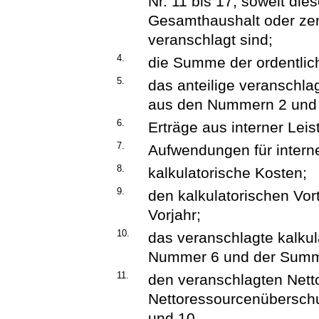
Nr. 11 bis 17, soweit die
Gesamthaushalt oder zent
veranschlagt sind;
4.
die Summe der ordentli
5.
das anteilige veranschla
aus den Nummern 2 und 
6.
Erträge aus interner Lei
7.
Aufwendungen für intern
8.
kalkulatorische Kosten;
9.
den kalkulatorischen Vo
Vorjahr;
10.
das veranschlagte kalkul
Nummer 6 und der Summ
11.
den veranschlagten Nett
Nettoressourcenübersc
und 10.