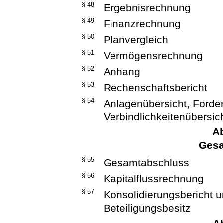
§ 48
Ergebnisrechnung
§ 49
Finanzrechnung
§ 50
Planvergleich
§ 51
Vermögensrechnung
§ 52
Anhang
§ 53
Rechenschaftsbericht
§ 54
Anlagenübersicht, Forde
Verbindlichkeitenübersic
Ab
Gesa
§ 55
Gesamtabschluss
§ 56
Kapitalflussrechnung
§ 57
Konsolidierungsbericht 
Beteiligungsbesitz