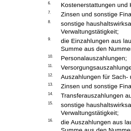
6.
Kostenerstattungen und
7.
Zinsen und sonstige Fin
8.
sonstige haushaltswirks
Verwaltungstätigkeit;
9.
die Einzahlungen aus lau
Summe aus den Nummern
10.
Personalauszahlungen;
11.
Versorgungsauszahlung
12.
Auszahlungen für Sach- 
13.
Zinsen und sonstige Fin
14.
Transferauszahlungen aus
15.
sonstige haushaltswirks
Verwaltungstätigkeit;
16.
die Auszahlungen aus lau
Summe aus den Nummern