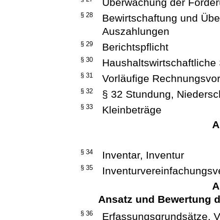
Überwachung der Forde
§ 28
Bewirtschaftung und Üb
Auszahlungen
§ 29
Berichtspflicht
§ 30
Haushaltswirtschaftliche
§ 31
Vorläufige Rechnungsvo
§ 32
§ 32 Stundung, Niedersc
§ 33
Kleinbeträge
A
§ 34
Inventar, Inventur
§ 35
Inventurvereinfachungsv
A
Ansatz und Bewertung 
§ 36
Erfassungsgrundsätze, 