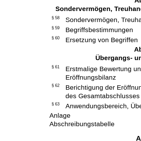
Ab
Sondervermögen, Treuhan
§ 58
Sondervermögen, Treuh
§ 59
Begriffsbestimmungen
§ 60
Ersetzung von Begriffen
Ab
Übergangs- un
§ 61
Erstmalige Bewertung un
Eröffnungsbilanz
§ 62
Berichtigung der Eröffn
des Gesamtabschlusses
§ 63
Anwendungsbereich, Übe
Anlage
Abschreibungstabelle
A