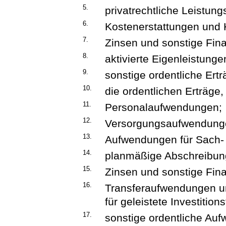
5.
privatrechtliche Leistung
6.
Kostenerstattungen und
7.
Zinsen und sonstige Fina
8.
aktivierte Eigenleistun
9.
sonstige ordentliche Ertr
10.
die ordentlichen Erträg
11.
Personalaufwendungen;
12.
Versorgungsaufwendung
13.
Aufwendungen für Sach- 
14.
planmäßige Abschreibun
15.
Zinsen und sonstige Fi
16.
Transferaufwendungen u
für geleistete Investiti
17.
sonstige ordentliche Au