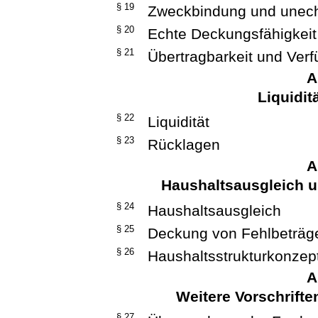
§ 19
Zweckbindung und unech
§ 20
Echte Deckungsfähigkeit
§ 21
Übertragbarkeit und Verf
A
Liquidit
§ 22
Liquidität
§ 23
Rücklagen
A
Haushaltsausgleich 
§ 24
Haushaltsausgleich
§ 25
Deckung von Fehlbeträg
§ 26
Haushaltsstrukturkonzep
A
Weitere Vorschrifte
§ 27