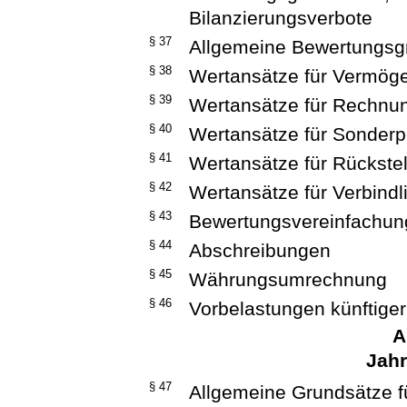
Bilanzierungsverbote
§ 37
Allgemeine Bewertungsg
§ 38
Wertansätze für Vermög
§ 39
Wertansätze für Rechnu
§ 40
Wertansätze für Sonder
§ 41
Wertansätze für Rückste
§ 42
Wertansätze für Verbindl
§ 43
Bewertungsvereinfachun
§ 44
Abschreibungen
§ 45
Währungsumrechnung
§ 46
Vorbelastungen künftiger
A
Jah
§ 47
Allgemeine Grundsätze f