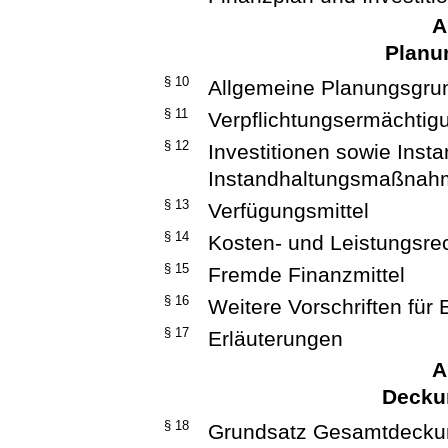
A
Planu
§ 10
Allgemeine Planungsgru
§ 11
Verpflichtungsermächtig
§ 12
Investitionen sowie Inst
Instandhaltungsmaßna
§ 13
Verfügungsmittel
§ 14
Kosten- und Leistungsr
§ 15
Fremde Finanzmittel
§ 16
Weitere Vorschriften fü
§ 17
Erläuterungen
A
Decku
§ 18
Grundsatz Gesamtdecku