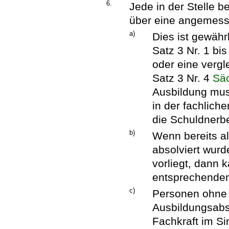
6.
Jede in der Stelle b
über eine angemess
a)
Dies ist gewährl
Satz 3 Nr. 1 bi
oder eine vergl
Satz 3 Nr. 4
Sä
Ausbildung mus
in der fachlich
die Schuldnerbe
b)
Wenn bereits al
absolviert wur
vorliegt, dann 
entsprechenden 
c)
Personen ohne 
Ausbildungsabs
Fachkraft im Si