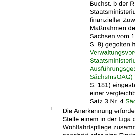
Buchst. b der R
Staatsminister
finanzieller Zu
Maßnahmen der 
Sachsen vom 1
S. 8) gegolten
Verwaltungsvor
Staatsminister
Ausführungsges
SächsInsOAG)
S. 181) eingest
einer vergleich
Satz 3 Nr. 4
Sä
II.
Die Anerkennung erforder
Stelle einem in der Liga
Wohlfahrtspflege zusam