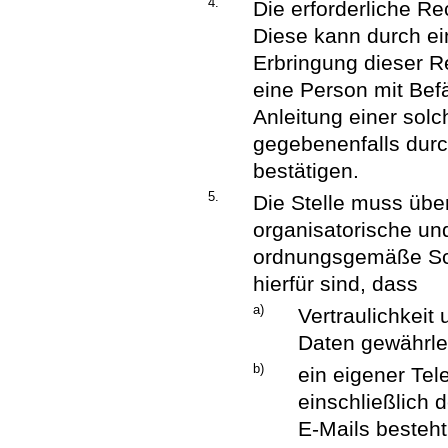
4.
Die erforderliche Re
Diese kann durch ein
Erbringung dieser Re
eine Person mit Bef
Anleitung einer solc
gegebenenfalls durc
bestätigen.
5.
Die Stelle muss übe
organisatorische un
ordnungsgemäße Sch
hierfür sind, dass
a)
Vertraulichkei
Daten gewährlei
b)
ein eigener Te
einschließlich 
E-Mails besteht