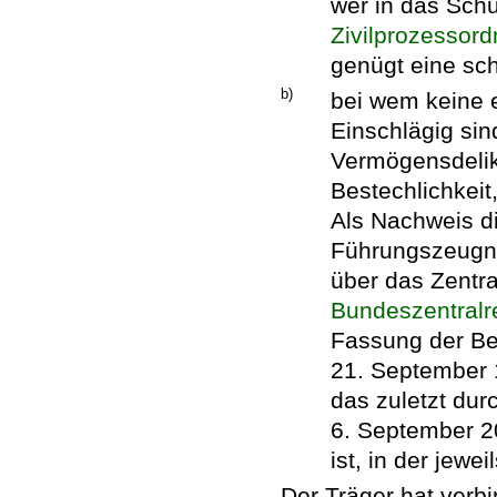
wer in das Schu
Zivilprozessor
genügt eine schr
b)
bei wem keine e
Einschlägig si
Vermögensdelik
Bestechlichkei
Als Nachweis di
Führungszeugni
über das Zentra
Bundeszentralr
Fassung der B
21. September 1
das zuletzt dur
6. September 2
ist, in der jewe
Der Träger hat verbi