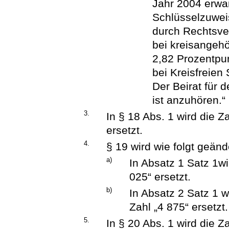
Jahr 2004 erwart
Schlüsselzuwe
durch Rechtsve
bei kreisangeh
2,82 Prozentpu
bei Kreisfreien
Der Beirat für
ist anzuhören.“
3.
In § 18 Abs. 1 wird die Z
ersetzt.
4.
§ 19 wird wie folgt geänd
a)
In Absatz 1 Satz 1wi
025“ ersetzt.
b)
In Absatz 2 Satz 1 w
Zahl „4 875“ ersetzt.
5.
In § 20 Abs. 1 wird die Z