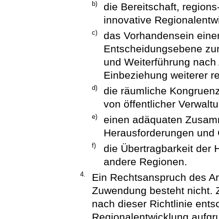
b)
die Bereitschaft, region
innovative Regionalentw
c)
das Vorhandensein einer
Entscheidungsebene zur
und Weiterführung nach 
Einbeziehung weiterer r
d)
die räumliche Kongruenz
von öffentlicher Verwalt
e)
einen adäquaten Zusamm
Herausforderungen und 
f)
die Übertragbarkeit der
andere Regionen.
4.
Ein Rechtsanspruch des An
Zuwendung besteht nicht.
nach dieser Richtlinie ents
Regionalentwicklung aufg