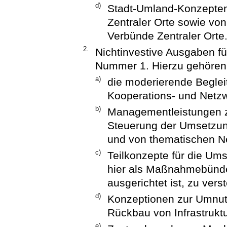
d)
Stadt-Umland-Konzepten
Zentraler Orte sowie vo
Verbünde Zentraler Orte
2.
Nichtinvestive Ausgaben f
Nummer 1. Hierzu gehören
a)
die moderierende Begle
Kooperations- und Netz
b)
Managementleistungen z
Steuerung der Umsetzun
und von thematischen N
c)
Teilkonzepte für die Ums
hier als Maßnahmebünde
ausgerichtet ist, zu vers
d)
Konzeptionen zur Umnu
Rückbau von Infrastruktu
e)