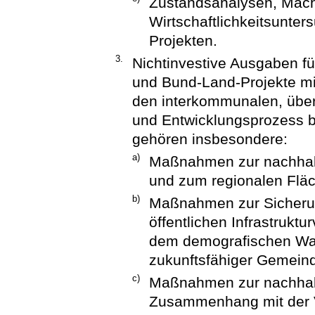
Zustandsanalysen, Machb
Wirtschaftlichkeitsunte
Projekten.
3.
Nichtinvestive Ausgaben 
und Bund-Land-Projekte mi
den interkommunalen, über
und Entwicklungsprozess be
gehören insbesondere:
a)
Maßnahmen zur nachhalt
und zum regionalen Fl
b)
Maßnahmen zur Sicherun
öffentlichen Infrastruk
dem demografischen Wan
zukunftsfähiger Gemeind
c)
Maßnahmen zur nachhal
Zusammenhang mit der V