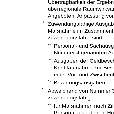
Übertragbarkeit der Ergeb
überregionale Raumwirksam
Angeboten, Anpassung von 
3.
Zuwendungsfähige Ausgaben
Maßnahme im Zusammenha
zuwendungsfähig sind
a)
Personal- und Sachaus
Nummer 4 genannten A
b)
Ausgaben der Geldbescha
Kreditaufnahme zur Besc
einer Vor- und Zwischen
c)
Bewirtungsausgaben.
4.
Abweichend von Nummer 3 
zuwendungsfähig
a)
für Maßnahmen nach Zif
Personalausgaben in Höh