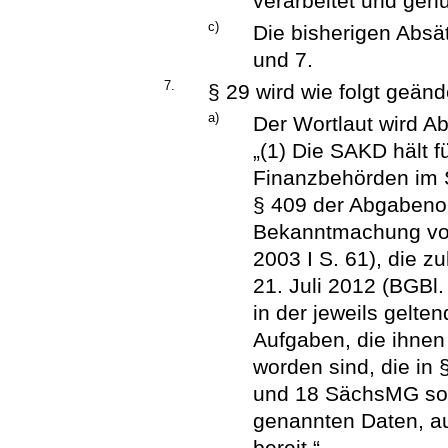
verarbeitet und genu
c)
Die bisherigen Absä
und 7.
7.
§ 29 wird wie folgt geänd
a)
Der Wortlaut wird Ab
„(1) Die SAKD hält f
Finanzbehörden im S
§ 409 der Abgabeno
Bekanntmachung vom
2003 I S. 61), die z
21. Juli 2012 (BGBl.
in der jeweils gelte
Aufgaben, die ihnen
worden sind, die in §
und 18 SächsMG sow
genannten Daten, a
bereit.“