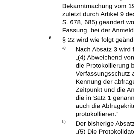
Bekanntmachung vom 19. 
zuletzt durch Artikel 9 d
S. 678, 685) geändert wor
Fassung, bei der Anmel
6.
§ 22 wird wie folgt geänd
a)
Nach Absatz 3 wird 
„(4) Abweichend von
die Protokollierung
Verfassungsschutz au
Kennung der abfrage
Zeitpunkt und die A
die in Satz 1 genann
auch die Abfragekri
protokollieren.“
b)
Der bisherige Absatz
„(5) Die Protokollda