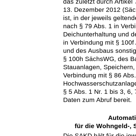
das zuletzt durch Artike
13. Dezember 2012 (Säc
ist, in der jeweils gel
nach § 79 Abs. 1 in Ver
Deichunterhaltung und d
in Verbindung mit § 100
und des Ausbaus sonsti
§ 100h SächsWG, des Bau
Stauanlagen, Speichern,
Verbindung mit § 86 Ab
Hochwasserschutzanlage
§ 5 Abs. 1 Nr. 1 bis 3, 
Daten zum Abruf bereit.
Automati
für die Wohngeld-,
Die SAKD hält für die je