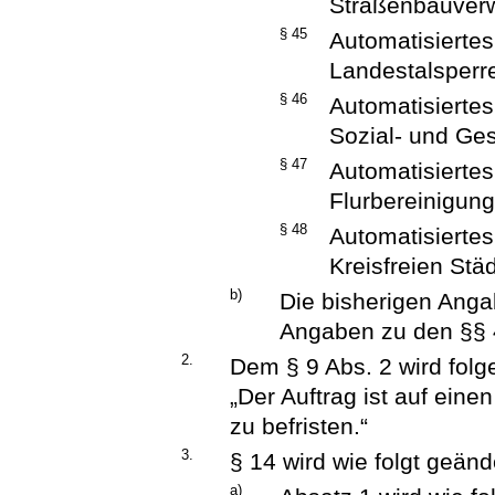
Straßenbauver
§ 45
Automatisiertes
Landestalsperr
§ 46
Automatisiertes
Sozial- und Ge
§ 47
Automatisiertes
Flurbereinigun
§ 48
Automatisiertes
Kreisfreien Städ
b)
Die bisherigen Anga
Angaben zu den §§ 4
2.
Dem § 9 Abs. 2 wird folg
„Der Auftrag ist auf ein
zu befristen.“
3.
§ 14 wird wie folgt geänd
a)