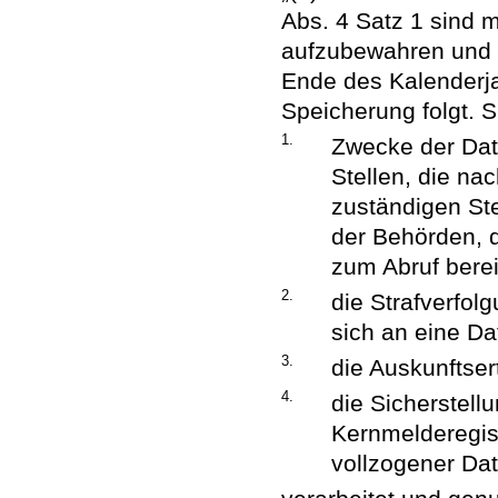
Abs. 4 Satz 1 sind 
aufzubewahren und z
Ende des Kalenderja
Speicherung folgt. S
1.
Zwecke der Date
Stellen, die n
zuständigen St
der Behörden, d
zum Abruf berei
2.
die Strafverfol
sich an eine Da
3.
die Auskunftser
4.
die Sicherstel
Kernmelderegis
vollzogener Da