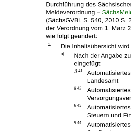
Durchführung des Sächsische
Meldeverordnung –
SächsMe
(SächsGVBl. S. 540, 2010 S. 35
der Verordnung vom 1. März 2
wie folgt geändert:
1.
Die Inhaltsübersicht wird
a)
Nach der Angabe zu
eingefügt:
„§ 41
Automatisiertes
Landesamt
§ 42
Automatisierte
Versorgungsve
§ 43
Automatisiertes
Steuern und Fi
§ 44
Automatisiertes