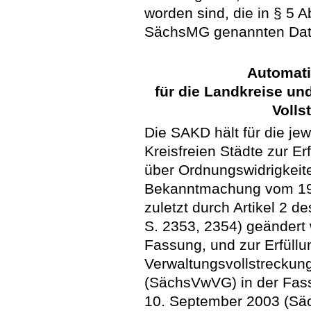
worden sind, die in § 5 Ab
SächsMG genannten Date
Automati
für die Landkreise un
Volls
Die SAKD hält für die je
Kreisfreien Städte zur 
über Ordnungswidrigkeit
Bekanntmachung vom 19. 
zuletzt durch Artikel 2 d
S. 2353, 2354) geändert w
Fassung, und zur Erfüll
Verwaltungsvollstreckun
(SächsVwVG) in der Fa
10. September 2003 (Säc