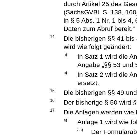
durch Artikel 25 des Ge
(SächsGVBl. S. 138, 160)
in § 5 Abs. 1 Nr. 1 bis 
Daten zum Abruf bereit.“
14.
Die bisherigen §§ 41 bis
wird wie folgt geändert:
a)
In Satz 1 wird die A
Angabe „§§ 53 und 5
b)
In Satz 2 wird die A
ersetzt.
15.
Die bisherigen §§ 49 und
16.
Der bisherige § 50 wird §
17.
Die Anlagen werden wie f
a)
Anlage 1 wird wie fo
aa)
Der Formularabs