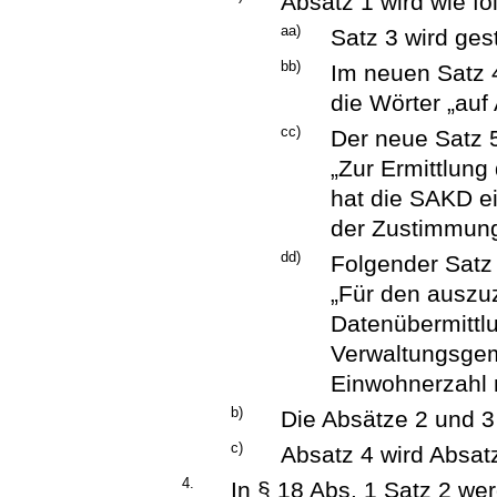
Absatz 1 wird wie fo
aa)
Satz 3 wird ges
bb)
Im neuen Satz 
die Wörter „auf 
cc)
Der neue Satz 5
„Zur Ermittlun
hat die SAKD ei
der Zustimmung
dd)
Folgender Satz 
„Für den auszu
Datenübermittl
Verwaltungsgeme
Einwohnerzahl 
b)
Die Absätze 2 und 
c)
Absatz 4 wird Absatz
4.
In § 18 Abs. 1 Satz 2 we