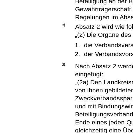
Beteiligung an der 
Gewährträgerschaft 
Regelungen im Absa
c)
Absatz 2 wird wie fol
„(2) Die Organe des
die Verbandsve
der Verbandsvors
d)
Nach Absatz 2 werde
eingefügt:
„(2a) Den Landkreis
von ihnen gebildet
Zweckverbandssparka
und mit Bindungswir
Beteiligungsverband
Ende eines jeden Qu
gleichzeitig eine Üb