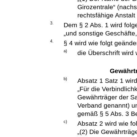
Girozentrale“ (nachs
rechtsfähige Anstalt
3.
Dem § 2 Abs. 1 wird folg
„und sonstige Geschäfte,
4.
§ 4 wird wie folgt geänder
a)
die Überschrift wird 
Gewährtr
b)
Absatz 1 Satz 1 wird
„Für die Verbindlich
Gewährträger der S
Verband genannt) u
gemäß § 5 Abs. 3 Bet
c)
Absatz 2 wird wie fol
„(2) Die Gewährträg