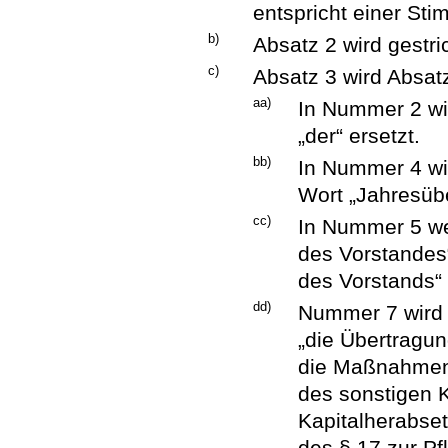
entspricht einer Sti
b)
Absatz 2 wird gestri
c)
Absatz 3 wird Absatz
aa)
In Nummer 2 wir
„der“ ersetzt.
bb)
In Nummer 4 wi
Wort „Jahresüb
cc)
In Nummer 5 we
des Vorstandes
des Vorstands“ 
dd)
Nummer 7 wird w
„die Übertragu
die Maßnahmen 
des sonstigen K
Kapitalherabset
des § 17 zur Pf