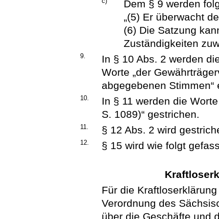
c)
Dem § 9 werden fol
„(5) Er überwacht d
(6) Die Satzung kan
Zuständigkeiten zuw
9.
In § 10 Abs. 2 werden di
Worte „der Gewährträger
abgegebenen Stimmen“ e
10.
In § 11 werden die Wort
S. 1089)“ gestrichen.
11.
§ 12 Abs. 2 wird gestrich
12.
§ 15 wird wie folgt gefass
Kraftloser
Für die Kraftloserklärung
Verordnung des Sächsisc
über die Geschäfte und 