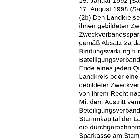
15. Januar 1992 [Sä
17. August 1998 (Sä
(2b) Den Landkreise
ihnen gebildeten Z
Zweckverbandsspark
gemäß Absatz 2a das
Bindungswirkung fü
Beteiligungsverband
Ende eines jeden Qu
Landkreis oder eine 
gebildeter Zweckve
von ihrem Recht na
Mit dem Austritt ver
Beteiligungsverban
Stammkapital der L
die durchgerechnete
Sparkasse am Stam