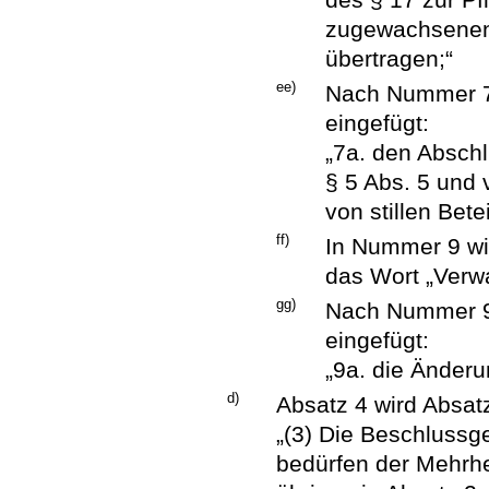
zugewachsenen 
übertragen;“
ee)
Nach Nummer 7 
eingefügt:
„7a. den Absch
§ 5 Abs. 5 und
von stillen Bete
ff)
In Nummer 9 wi
das Wort „Verwa
gg)
Nach Nummer 9 
eingefügt:
„9a. die Änder
d)
Absatz 4 wird Absatz
„(3) Die Beschlussg
bedürfen der Mehrh