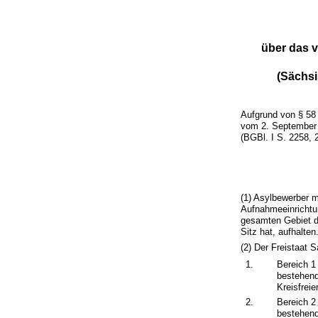
über das v
(Sächs
Aufgrund von § 58
vom 2. September 
(BGBl. I S. 2258, 
(1) Asylbewerber mi
Aufnahmeeinrichtu
gesamten Gebiet de
Sitz hat, aufhalten
(2) Der Freistaat 
1.
Bereich 1
bestehend
Kreisfrei
2.
Bereich 2
bestehend