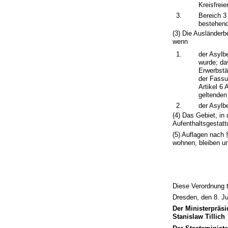
Kreisfrei
3.
Bereich 3
bestehend
(3) Die Ausländer
wenn
1.
der Asylb
wurde; da
Erwerbstä
der Fassu
Artikel 6
geltende
2.
der Asylb
(4) Das Gebiet, in
Aufenthaltsgestatt
(5) Auflagen nach
wohnen, bleiben un
Diese Verordnung t
Dresden, den 8. J
Der Ministerpräsi
Stanislaw Tillich