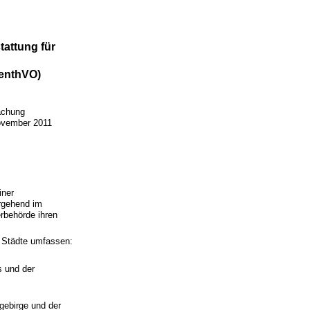
attung für
enthVO)
achung
November 2011
iner
rgehend im
rbehörde ihren
ie Städte umfassen:
s und der
gebirge und der