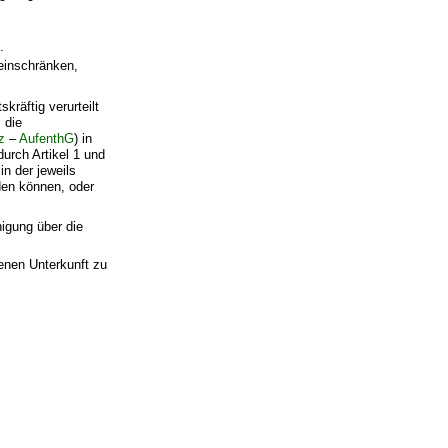
.
einschränken,
räftig verurteilt
 die
z
–
AufenthG
) in
urch Artikel 1 und
in der jeweils
en können, oder
nigung über die
senen Unterkunft zu