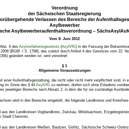
Verordnung
der Sächsischen Staatsregierung
orübergehende Verlassen des Bereichs der Aufenthaltsgest
Asylbewerber
ische Asylbewerberaufenthaltsverordnung – SächsAsylAuf
Vom 8. Juni 2012
 Abs. 6 des
Asylverfahrensgesetzes
(
AsylVfG
) in der Fassung der Bekanntm
2008 (BGBl. I S. 1798), das zuletzt durch Artikel 4 des Gesetzes vom 22. 
2266) geändert worden ist, wird verordnet:
§ 1
Allgemeine Voraussetzungen
t einer Aufenthaltsgestattung, die nicht oder nicht mehr verpflichtet sind, in e
ng im Sinne des § 44
AsylVfG
zu wohnen, dürfen sich ohne Erlaubnis vorübe
s jeweiligen Bereichs nach Absatz 2, in dem die für sie zuständige Auslände
.
Sachsen wird in drei Bereiche eingeteilt, die folgende Landkreise und Kreisfre
 aus den Landkreisen Vogtlandkreis, Zwickau, Mittelsachsen, Erzgebirgskrei
en Stadt Chemnitz.
 aus den Landkreisen Meißen, Bautzen, Görlitz, Sächsische Schweiz-Osterz