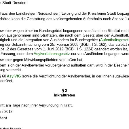
en Stadt Dresden.
 aus den Landkreisen Nordsachsen, Leipzig und der Kreisfreien Stadt Leipzig
behörde kann die Gestattung des vorübergehenden Aufenthalts nach Absatz 1 
ewerber wegen einer im Bundesgebiet begangenen vorsätzlichen Straftat rechtsk
von ausgenommen sind Straftaten, die nach dem Gesetz über den Aufenthalt,
tigkeit und die Integration von Ausländern im Bundesgebiet (
Aufenthaltsgeset
ng der Bekanntmachung vom 25. Februar 2008 (BGBl. I S. 162), das zuletzt d
 Abs. 2 des Gesetzes vom 1. Juni 2012 (BGBl. I S. 1224) geändert worden ist, 
n Fassung, oder dem
Asylverfahrensgesetz
nur von Ausländern begangen werd
ewerber gegen Mitwirkungspflichten verstoßen hat.
 dem sich der Asylbewerber vorübergehend aufhalten darf, wird in der Beschei
ung vermerkt.
 § 60
AsylVfG
sowie die Verpflichtung der Asylbewerber, in der ihnen zugewie
berührt.
§ 2
Inkrafttreten
ritt am Tage nach ihrer Verkündung in Kraft.
uni 2012
dent