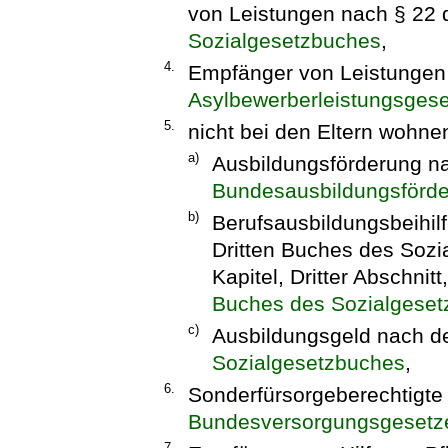
von Leistungen nach § 22
Sozialgesetzbuches
,
4.
Empfänger von Leistunge
Asylbewerberleistungsgese
5.
nicht bei den Eltern wohn
a)
Ausbildungsförderung 
Bundesausbildungsförd
b)
Berufsausbildungsbeihi
Dritten Buches des Sozi
Kapitel, Dritter Abschnit
Buches des Sozialgese
c)
Ausbildungsgeld nach de
Sozialgesetzbuches
,
6.
Sonderfürsorgeberechtigte
Bundesversorgungsgesetz
7.