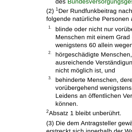
des
Bundesversorgungsge
1
(2)
Der Rundfunkbeitrag nach 
folgende natürliche Personen a
1.
blinde oder nicht nur vorü
Menschen mit einem Grad 
wenigstens 60 allein wege
2.
hörgeschädigte Menschen, 
ausreichende Verständigun
nicht möglich ist, und
3.
behinderte Menschen, dere
vorübergehend wenigstens 
Leidens an öffentlichen Ve
können.
2
Absatz 1 bleibt unberührt.
(3) Die dem Antragsteller ge
erstreckt sich innerhalb der 