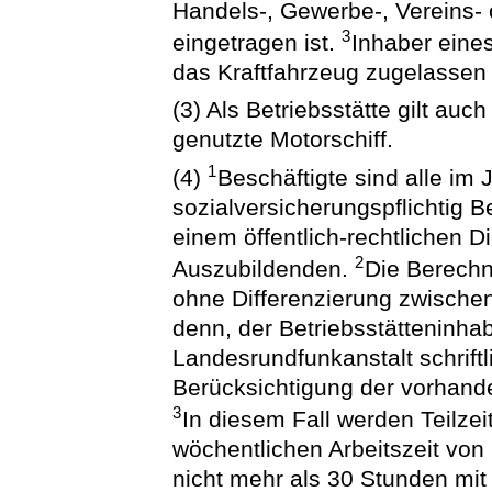
Handels-, Gewerbe-, Vereins- 
3
eingetragen ist.
Inhaber eines
das Kraftfahrzeug zugelassen 
(3) Als Betriebsstätte gilt au
genutzte Motorschiff.
1
(4)
Beschäftigte sind alle im 
sozialversicherungspflichtig B
einem öffentlich-rechtlichen 
2
Auszubildenden.
Die Berechn
ohne Differenzierung zwischen 
denn, der Betriebsstätteninha
Landesrundfunkanstalt schriftl
Berücksichtigung der vorhande
3
In diesem Fall werden Teilzei
wöchentlichen Arbeitszeit von 
nicht mehr als 30 Stunden mi