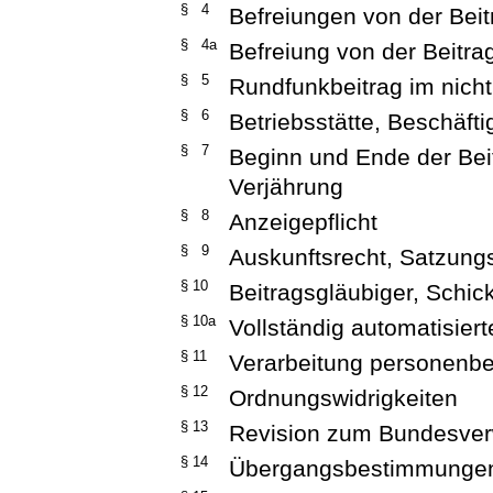
§ 4
Befreiungen von der Beit
§ 4a
Befreiung von der Beitr
§ 5
Rundfunkbeitrag im nicht
§ 6
Betriebsstätte, Beschäfti
§ 7
Beginn und Ende der Beit
Verjährung
§ 8
Anzeigepflicht
§ 9
Auskunftsrecht, Satzun
§ 10
Beitragsgläubiger, Schic
§ 10a
Vollständig automatisier
§ 11
Verarbeitung personenb
§ 12
Ordnungswidrigkeiten
§ 13
Revision zum Bundesver
§ 14
Übergangsbestimmunge