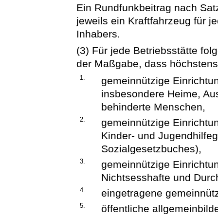
Ein Rundfunkbeitrag nach Satz 1
jeweils ein Kraftfahrzeug für j
Inhabers.
(3) Für jede Betriebsstätte fol
der Maßgabe, dass höchstens e
1.
gemeinnützige Einrichtu
insbesondere Heime, Aus
behinderte Menschen,
2.
gemeinnützige Einrichtu
Kinder- und Jugendhilfe
Sozialgesetzbuches),
3.
gemeinnützige Einrichtung
Nichtsesshafte und Dur
4.
eingetragene gemeinnütz
5.
öffentliche allgemeinbil