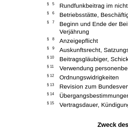
§ 5
Rundfunkbeitrag im nicht
§ 6
Betriebsstätte, Beschäfti
§ 7
Beginn und Ende der Beit
Verjährung
§ 8
Anzeigepflicht
§ 9
Auskunftsrecht, Satzun
§ 10
Beitragsgläubiger, Schic
§ 11
Verwendung personenbe
§ 12
Ordnungswidrigkeiten
§ 13
Revision zum Bundesver
§ 14
Übergangsbestimmunge
§ 15
Vertragsdauer, Kündigun
Zweck des