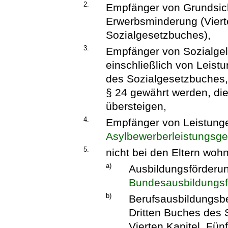
2.
Empfänger von Grundsich
Erwerbsminderung (Viert
Sozialgesetzbuches),
3.
Empfänger von Sozialgeld
einschließlich von Leis
des Sozialgesetzbuches,
§ 24 gewährt werden, di
übersteigen,
4.
Empfänger von Leistung
Asylbewerberleistungsge
5.
nicht bei den Eltern wo
a)
Ausbildungsförderu
Bundesausbildungsf
b)
Berufsausbildungsbe
Dritten Buches des
Vierten Kapitel, Fün