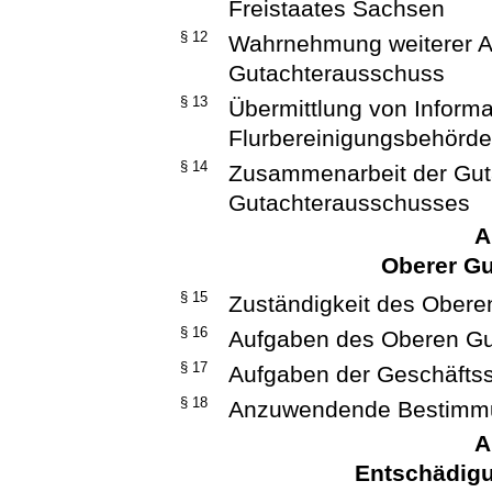
Freistaates Sachsen
§ 12
Wahrnehmung weiterer A
Gutachterausschuss
§ 13
Übermittlung von Informa
Flurbereinigungsbehörd
§ 14
Zusammenarbeit der Gut
Gutachterausschusses
A
Oberer G
§ 15
Zuständigkeit des Ober
§ 16
Aufgaben des Oberen G
§ 17
Aufgaben der Geschäftss
§ 18
Anzuwendende Bestimm
A
Entschädig