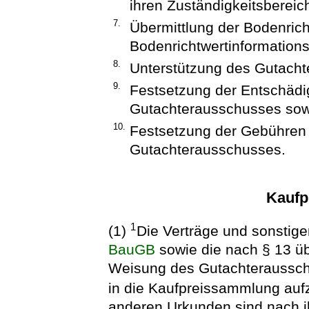
ihren Zuständigkeitsbereic
7.
Übermittlung der Bodenric
Bodenrichtwertinformation
8.
Unterstützung des Gutacht
9.
Festsetzung der Entschädig
Gutachterausschusses sow
10.
Festsetzung der Gebühren o
Gutachterausschusses.
Kaufp
1
(1)
Die Verträge und sonstig
BauGB
sowie die nach § 13 üb
Weisung des Gutachteraussch
in die Kaufpreissammlung au
anderen Urkunden sind nach i