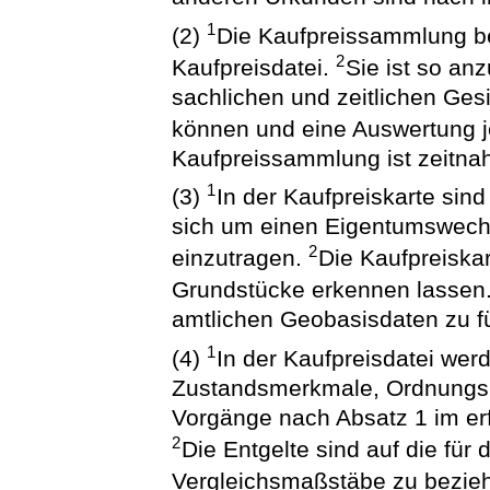
1
(2)
Die Kaufpreissammlung be
2
Kaufpreisdatei.
Sie ist so an
sachlichen und zeitlichen Ge
können und eine Auswertung je
Kaufpreissammlung ist zeitnah
1
(3)
In der Kaufpreiskarte sin
sich um einen Eigentumswech
2
einzutragen.
Die Kaufpreiskar
Grundstücke erkennen lassen
amtlichen Geobasisdaten zu f
1
(4)
In der Kaufpreisdatei we
Zustandsmerkmale, Ordnungs
Vorgänge nach Absatz 1 im er
2
Die Entgelte sind auf die für
Vergleichsmaßstäbe zu bezie