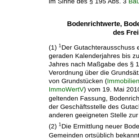
im Sinne des § 195 Abs. 3
Ba
Bodenrichtwerte, Bod
des Fre
1
(1)
Der Gutachterausschuss e
geraden Kalenderjahres bis zu
Jahres nach Maßgabe des § 
Verordnung über die Grundsätz
von Grundstücken (
Immobilie
ImmoWertV
) vom 19. Mai 2010 
geltenden Fassung, Bodenrich
der Geschäftsstelle des Gutac
anderen geeigneten Stelle zur 
1
(2)
Die Ermittlung neuer Boden
Gemeinden ortsüblich bekann