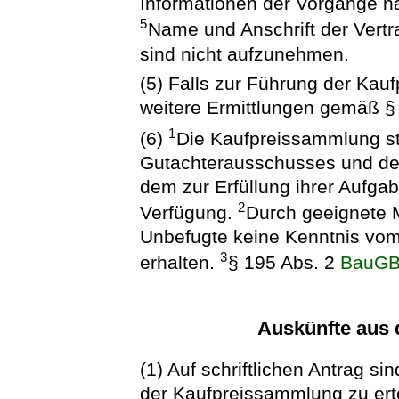
Informationen der Vorgänge 
5
Name und Anschrift der Vertr
sind nicht aufzunehmen.
(5) Falls zur Führung der Kauf
weitere Ermittlungen gemäß 
1
(6)
Die Kaufpreissammlung st
Gutachterausschusses und den
dem zur Erfüllung ihrer Aufga
2
Verfügung.
Durch geeignete 
Unbefugte keine Kenntnis vom
3
erhalten.
§ 195 Abs. 2
BauG
Auskünfte aus
(1) Auf schriftlichen Antrag 
der Kaufpreissammlung zu erte