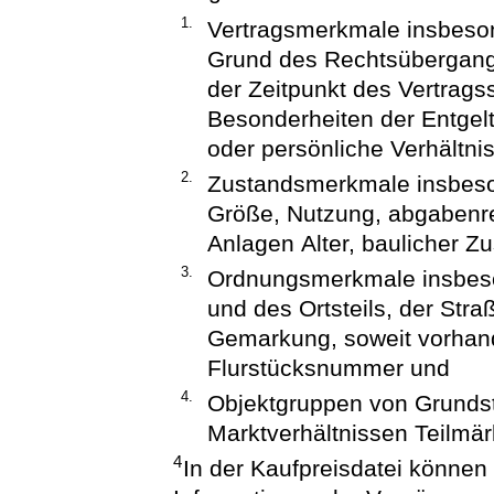
1.
Vertragsmerkmale insbesond
Grund des Rechtsübergange
der Zeitpunkt des Vertrags
Besonderheiten der Entge
oder persönliche Verhältni
2.
Zustandsmerkmale insbeso
Größe, Nutzung, abgabenre
Anlagen Alter, baulicher Z
3.
Ordnungsmerkmale insbes
und des Ortsteils, der St
Gemarkung, soweit vorhand
Flurstücksnummer und
4.
Objektgruppen von Grundstü
Marktverhältnissen Teilmär
4
In der Kaufpreisdatei können