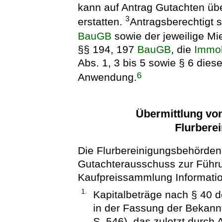
kann auf Antrag Gutachten üb
3
erstatten.
Antragsberechtigt s
BauGB
sowie der jeweilige Mi
§§ 194, 197
BauGB
, die
Immob
Abs. 1, 3 bis 5 sowie § 6 die
6
Anwendung.
Übermittlung von
Flurbere
Die Flurbereinigungsbehörden
Gutachterausschuss zur Führ
Kaufpreissammlung Informati
1.
Kapitalbeträge nach § 40 
in der Fassung der Bekan
S. 546), das zuletzt durch