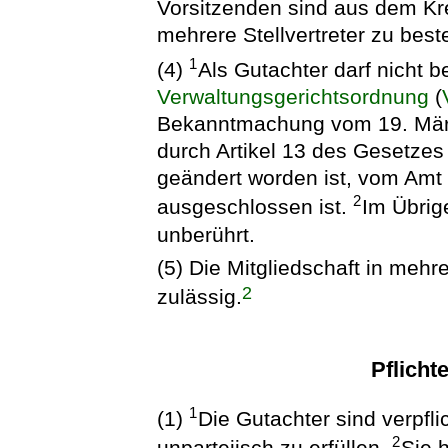
Vorsitzenden sind aus dem Kre
mehrere Stellvertreter zu beste
1
(4)
Als Gutachter darf nicht b
Verwaltungsgerichtsordnung
(
Bekanntmachung vom 19. März 
durch Artikel 13 des Gesetzes 
geändert worden ist, vom Amt
2
ausgeschlossen ist.
Im Übrig
unberührt.
(5) Die Mitgliedschaft in meh
2
zulässig.
Pflicht
1
(1)
Die Gutachter sind verpfl
2
unparteiisch zu erfüllen.
Sie 