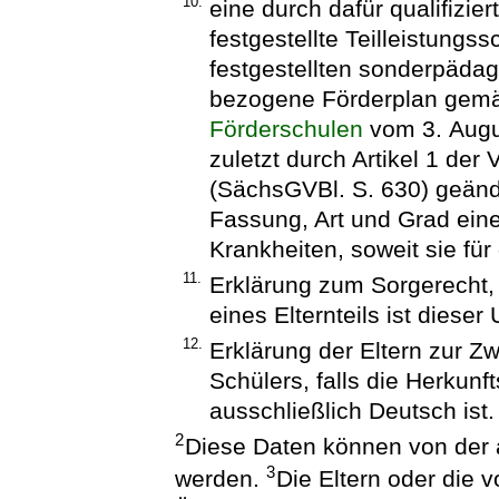
10.
eine durch dafür qualifizi
festgestellte Teilleistung
festgestellten sonderpäda
bezogene Förderplan gemä
Förderschulen
vom 3. Augu
zuletzt durch Artikel 1 der
(SächsGVBl. S. 630) geände
Fassung, Art und Grad ein
Krankheiten, soweit sie fü
11.
Erklärung zum Sorgerecht, 
eines Elternteils ist dies
12.
Erklärung der Eltern zur Z
Schülers, falls die Herkunf
ausschließlich Deutsch ist.
2
Diese Daten können von de
3
werden.
Die Eltern oder die 