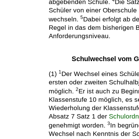
4
abgebenden Schule.
Die Sät
Schüler von einer Oberschule
5
wechseln.
Dabei erfolgt ab d
Regel in das dem bisherigen 
Anforderungsniveau.
Schulwechsel vom G
1
(1)
Der Wechsel eines Schül
ersten oder zweiten Schulhalb
2
möglich.
Er ist auch zu Begi
Klassenstufe 10 möglich, es se
Wiederholung der Klassenstu
Absatz 7 Satz 1 der
Schulordn
3
genehmigt worden.
In begrü
Wechsel nach Kenntnis der S