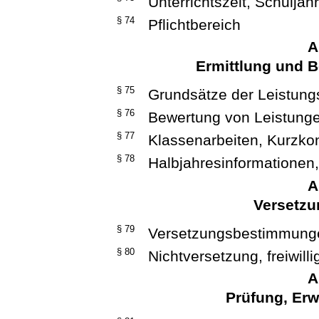
Unterrichtszeit, Schuljahr
§ 74
Pflichtbereich
A
Ermittlung und 
§ 75
Grundsätze der Leistung
§ 76
Bewertung von Leistung
§ 77
Klassenarbeiten, Kurzko
§ 78
Halbjahresinformationen
A
Versetzu
§ 79
Versetzungsbestimmung
§ 80
Nichtversetzung, freiwil
A
Prüfung, Er