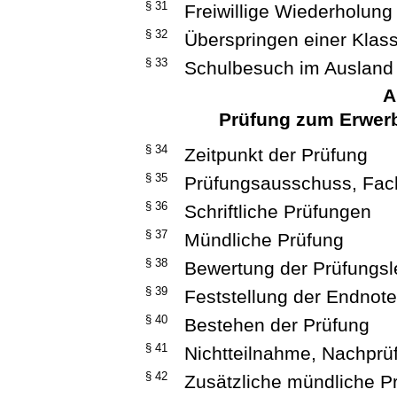
§ 31
Freiwillige Wiederholun
§ 32
Überspringen einer Klas
§ 33
Schulbesuch im Ausland
A
Prüfung zum Erwer
§ 34
Zeitpunkt der Prüfung
§ 35
Prüfungsausschuss, Fa
§ 36
Schriftliche Prüfungen
§ 37
Mündliche Prüfung
§ 38
Bewertung der Prüfungsl
§ 39
Feststellung der Endnot
§ 40
Bestehen der Prüfung
§ 41
Nichtteilnahme, Nachprü
§ 42
Zusätzliche mündliche P