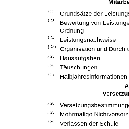
Mitarb
§ 22
Grundsätze der Leistung
§ 23
Bewertung von Leistungen
Ordnung
§ 24
Leistungsnachweise
§ 24a
Organisation und Durchf
§ 25
Hausaufgaben
§ 26
Täuschungen
§ 27
Halbjahresinformationen
A
Versetzu
§ 28
Versetzungsbestimmung
§ 29
Mehrmalige Nichtverset
§ 30
Verlassen der Schule