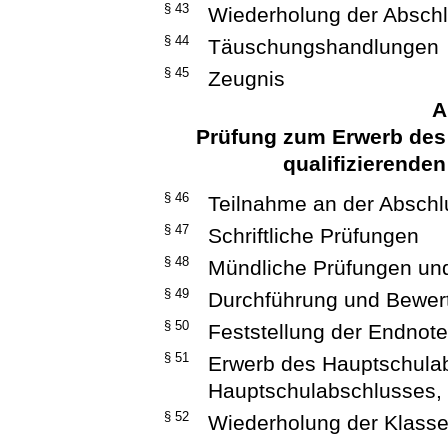
§ 43
Wiederholung der Absch
§ 44
Täuschungshandlungen
§ 45
Zeugnis
A
Prüfung zum Erwerb des
qualifizierende
§ 46
Teilnahme an der Abschl
§ 47
Schriftliche Prüfungen
§ 48
Mündliche Prüfungen und
§ 49
Durchführung und Bewer
§ 50
Feststellung der Endnot
§ 51
Erwerb des Hauptschulab
Hauptschulabschlusses,
§ 52
Wiederholung der Klasse