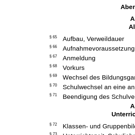
Aben
A
A
§ 65
Aufbau, Verweildauer
§ 66
Aufnahmevoraussetzung
§ 67
Anmeldung
§ 68
Vorkurs
§ 69
Wechsel des Bildungsg
§ 70
Schulwechsel an eine a
§ 71
Beendigung des Schulver
A
Unterri
§ 72
Klassen- und Gruppenbi
§ 73