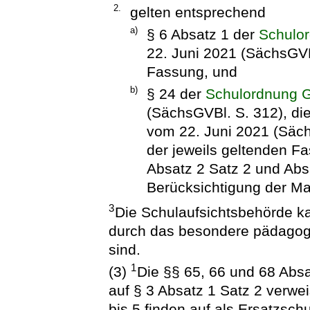
2.
gelten entsprechend
a)
§ 6 Absatz 1 der
Schulo
22. Juni 2021 (SächsGVBl
Fassung, und
b)
§ 24 der
Schulordnung 
(SächsGVBl. S. 312), die
vom 22. Juni 2021 (Säch
der jeweils geltenden 
Absatz 2 Satz 2 und Abs
Berücksichtigung der Ma
3
Die Schulaufsichtsbehörde k
durch das besondere pädagog
sind.
1
(3)
Die §§ 65, 66 und 68 Absat
auf § 3 Absatz 1 Satz 2 verwei
bis 5 finden auf als Ersatzsch