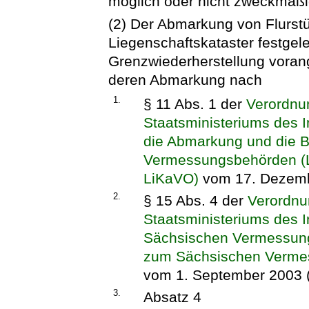
möglich oder nicht zweckmäßig
(2) Der Abmarkung von Flurst
Liegenschaftskataster festgel
Grenzwiederherstellung vorang
deren Abmarkung nach
1.
§ 11 Abs. 1 der
Verordnu
Staatsministeriums des I
die Abmarkung und die 
Vermessungsbehörden (L
LiKaVO)
vom 17. Dezemb
2.
§ 15 Abs. 4 der
Verordnu
Staatsministeriums des 
Sächsischen Vermessun
zum Sächsischen Verm
vom 1. September 2003 
3.
Absatz 4