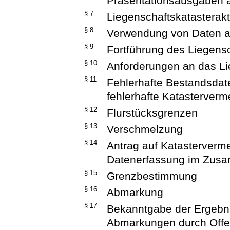
Präsentationsausgaben 
§ 7
Liegenschaftskatasterak
§ 8
Verwendung von Daten an
§ 9
Fortführung des Liegens
§ 10
Anforderungen an das Li
§ 11
Fehlerhafte Bestandsdat
fehlerhafte Katasterver
§ 12
Flurstücksgrenzen
§ 13
Verschmelzung
§ 14
Antrag auf Katasterver
Datenerfassung im Zus
§ 15
Grenzbestimmung
§ 16
Abmarkung
§ 17
Bekanntgabe der Ergeb
Abmarkungen durch Off