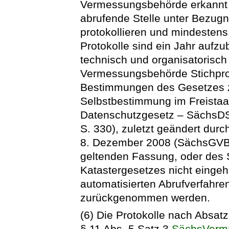
Vermessungsbehörde erkannt w
abrufende Stelle unter Bezu
protokollieren und mindestens 
Protokolle sind ein Jahr aufz
technisch und organisatorisch 
Vermessungsbehörde Stichpro
Bestimmungen des Gesetzes z
Selbstbestimmung im Freista
Datenschutzgesetz – SächsD
S. 330), zuletzt geändert dur
8. Dezember 2008 (SächsGVBl. 
geltenden Fassung, oder des
Katastergesetzes nicht eingeh
automatisierten Abrufverfahren
zurückgenommen werden.
(6) Die Protokolle nach Absat
§ 11 Abs. 5 Satz 3
SächsVerm